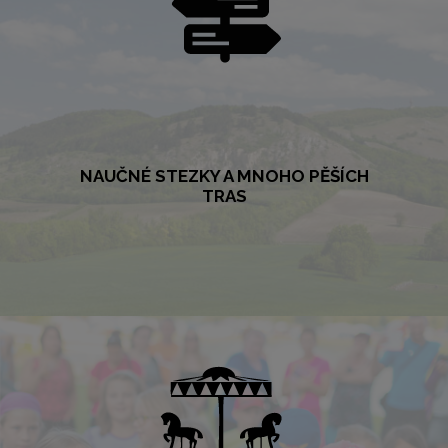
NAUČNÉ STEZKY A MNOHO PĚŠÍCH
TRAS
NAUČNÉ STEZKY A MNOHO PĚŠÍCH
TRAS
Zajímavá procházka a ještě se něco dozvědět? Pro pěší turisty je v
blízkosti Pasohlávek pestrý výběr tras i naučných stezek. Vezměte
rodinu třeba na netradiční výlet po stopách zatopené vsi Mušov.
VÍCE