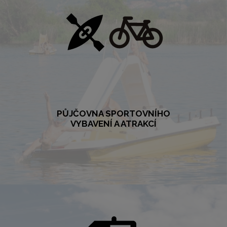
VÍCE
PŮJČOVNA SPORTOVNÍHO
VYBAVENÍ A ATRAKCÍ
PŮJČOVNA SPORTOVNÍHO VYBAVENÍ
A ATRAKCÍ
Máte rádi aktivní odpočinek? Sporty a hřiště všeho druhu jsou součástí
kempu Merkur. Využijte možnosti zapůjčit si vybavení od ping-pongu
po elektrokolo.
VÍCE