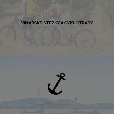
VINAŘSKÉ STEZKY A CYKLOTRASY
VINAŘSKÉ STEZKY A CYKLOTRASY
Okuste jižní Moravu z cyklistického sedla. Prohlédněte si okolní krajinu
na stezkách mezi vinohrady. Čerstvý vzduch, zelené kopce, příjemné
prostředí. To vše jsou možnosti pro cyklisty v okolí kempu Merkur.
VÍCE