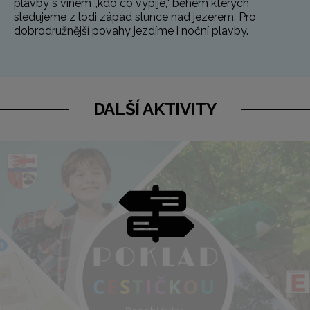
plavby s vínem „kdo co vypije,“ během kterých
sledujeme z lodi západ slunce nad jezerem. Pro
dobrodružnější povahy jezdíme i noční plavby.
DALŠÍ AKTIVITY