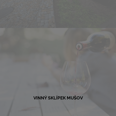
MUŠOV – BRÁNA DO ŘÍMSKÉ ŘÍŠE
Vstupte na místa, kde před téměř 2000 lety tábořili slavní římští
legionáři císaře Marca Aurelia. Návštěvnické centrum pro Vás na
úpatí...
VÍCE
VINNÝ SKLÍPEK MUŠOV