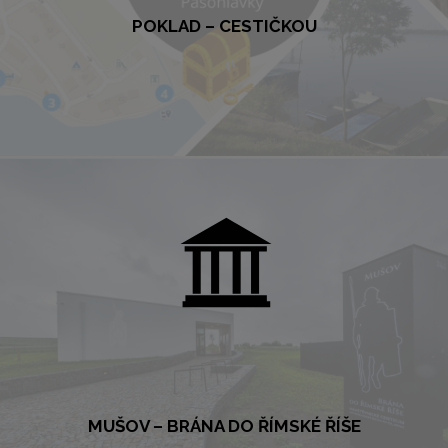
POKLAD – CESTIČKOU
POKLAD – CESTIČKOU
POKLAD Rodinná hra na styl šipkované, která baví malé i velké
hledače. Zábavná cesta za pokladem, vedoucí z centra obce,...
VÍCE
MUŠOV – BRÁNA DO ŘÍMSKÉ ŘÍŠE