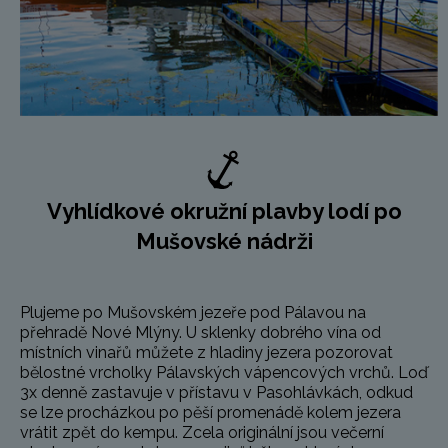
Vyhlídkové okružní plavby lodí po
Mušovské nádrži
Plujeme po Mušovském jezeře pod Pálavou na
přehradě Nové Mlýny. U sklenky dobrého vína od
místních vinařů můžete z hladiny jezera pozorovat
bělostné vrcholky Pálavských vápencových vrchů. Loď
3x denně zastavuje v přístavu v Pasohlávkách, odkud
se lze procházkou po pěší promenádě kolem jezera
vrátit zpět do kempu. Zcela originální jsou večerní