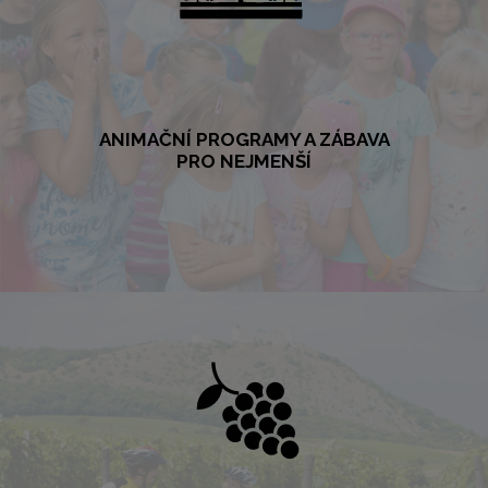
ANIMAČNÍ PROGRAMY A ZÁBAVA
PRO NEJMENŠÍ
ANIMAČNÍ PROGRAMY A ZÁBAVA PRO
NEJMENŠÍ
Děti se u nás rozhodně nudit nebudou! Pravidelně pořádané aktivity,
sporty i tvořivé činnosti nadchnou a poučí všechny - od větších až po
nejmenší.
VÍCE