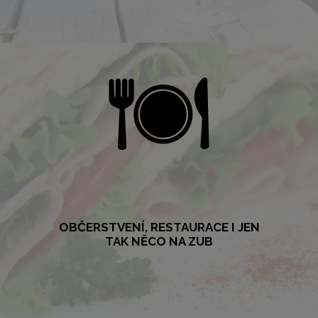
VINNÝ SKLÍPEK MUŠOV
Vinný sklípek Vás zve na řízenou degustaci 12-ti místních přírodních
vín s výkladem, která se koná každé pondělí od 18:00 (vína stáčená,
lahvovaná)
VÍCE
OBČERSTVENÍ, RESTAURACE I JEN
TAK NĚCO NA ZUB
OBČERSTVENÍ, RESTAURACE I JEN
TAK NĚCO NA ZUB
Ke spokojenosti pomůže i dobré jídlo. Poseďte s kouskem něčeho