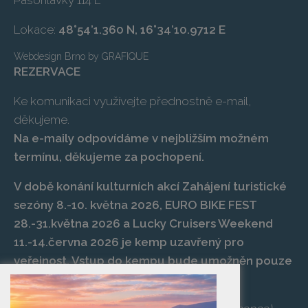
Pasohlávky 114 E
Lokace:
48°54’1.360 N, 16°34’10.9712 E
Webdesign Brno
by
GRAFIQUE
REZERVACE
Ke komunikaci využívejte přednostně e-mail,
děkujeme.
Na e-maily odpovídáme v nejbližším možném
termínu, děkujeme za pochopení.
V době konání kulturních akcí Zahájení turistické
sezóny 8.-10. května 2026, EURO BIKE FEST
28.-31.května 2026 a Lucky Cruisers Weekend
11.-14.června 2026 je kemp uzavřený pro
veřejnost. Vstup do kempu bude umožněn pouze
po zaplacení vstupenky na danou akci.