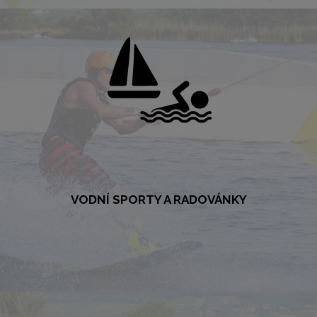
chutného přímo v kempu nebo vyražte do okolí.
VÍCE
VODNÍ SPORTY A RADOVÁNKY
VODNÍ SPORTY A RADOVÁNKY
Buďte nad vodou! Láká Vás windsurfing, vodní lyžování nebo se radši
projedete na šlapadlech? Nabízíme nevšední zážitky ve vodě i nad ní,
a to včetně výukových lekcí nebo kurzů.