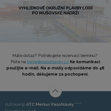
VYHLÍDKOVÉ OKRUŽNÍ PLAVBY LODÍ
PO MUŠOVSKÉ NÁDRŽI
VYHLÍDKOVÉ OKRUŽNÍ PLAVBY LODÍ
PO MUŠOVSKÉ NÁDRŽI
Užijte si výhled a klid na hladině Mušovského jezera. Ochutnejte
místní víno při večerních plavbách nebo spojte výlet lodí s poznáním
krás v okolí Pasohlávek.
Máte dotaz? Potřebujete rezervaci termínu?
VÍCE
Pište na
kemp@pasohlavky.cz
Ke komunikaci
použijte e-mail. Na e-maily odpovídáme do 48
hodin, děkujeme za pochopení.
Autokemp
ATC Merkur Pasohlávky
*****