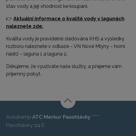
stav vody a její vhodnost ke koupání.
👉
Aktuální informace o kvalitě vody v lagunách
naleznete zde.
Kvalita vody je pravidelně sledována KHS a výsledky
rozboru naleznete v odkaze – VN Nové Mlýny – horní
nádrž – laguna 1 a laguna 2.
Děkujeme, že využíváte naše služby, a přejeme vám
příjemný pobyt.
Autokemp
ATC Merkur Pasohlávky
*****
Pasohlávky 114 E