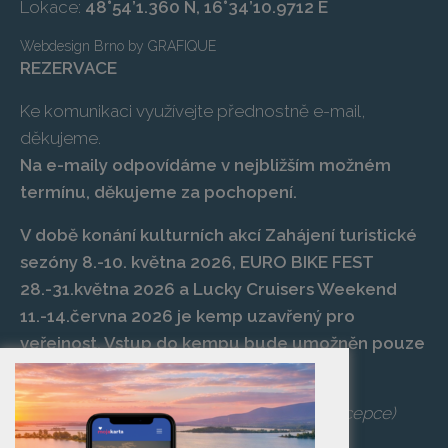
Lokace:
48°54’1.360 N, 16°34’10.9712 E
Webdesign Brno
by
GRAFIQUE
REZERVACE
Ke komunikaci využívejte přednostně e-mail,
děkujeme.
Na e-maily odpovídáme v nejbližším možném
termínu, děkujeme za pochopení.
V době konání kulturních akcí Zahájení turistické
sezóny 8.-10. května 2026, EURO BIKE FEST
28.-31.května 2026 a Lucky Cruisers Weekend
11.-14.června 2026 je kemp uzavřený pro
veřejnost. Vstup do kempu bude umožněn pouze
po zaplacení vstupenky na danou akci.
Telefon:
+420 519 427 714
,
539 029 266
(recepce)
E-mail:
camp@pasohlavky.cz