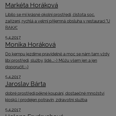
Markéta Horáková
Líbilo se mi krásné okolní prostředí, čistota soc.
zařízení, rychlá a velmi příjemná obsluha v restauraci "U
RAKA".
5.4.2017
Monika Horáková
Do kempu jezdíme pravidelně a moc se nám tam vždy
líbí prostředí, služby, lidé...:-) Můžu všem jen a jen
doporučit.:-)
5.4.2017
Jaroslav Bárta
dobré prostředí,pěkné koupání, dostaečné množství
kiosků i prodejen potravin, zdravotní služba
5.4.2017