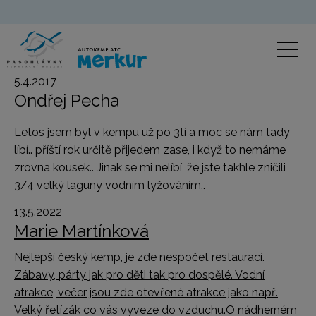
5.4.2017
Ondřej Pecha
Letos jsem byl v kempu už po 3tí a moc se nám tady
líbí.. příští rok určitě přijedem zase, i když to nemáme
zrovna kousek.. Jinak se mi nelíbí, že jste takhle zničili
3/4 velký laguny vodním lyžováním..
13.5.2022
Marie Martínková
Nejlepší český kemp, je zde nespočet restaurací.
Zábavy, párty jak pro děti tak pro dospělé. Vodní
atrakce, večer jsou zde otevřené atrakce jako např.
Velký řetízák co vás vyveze do vzduchu.O nádherném