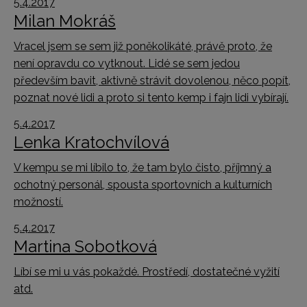
5.4.2017
Milan Mokráš
Vracel jsem se sem již poněkolikáté, právě proto, že
není opravdu co vytknout. Lidé se sem jedou
především bavit, aktivně strávit dovolenou, něco popít,
poznat nové lidi a proto si tento kemp i fajn lidi vybírají.
5.4.2017
Lenka Kratochvílová
V kempu se mi líbilo to, že tam bylo čisto, příjmný a
ochotný personál, spousta sportovních a kulturních
možností.
5.4.2017
Martina Sobotková
Líbí se mi u vás pokaždé. Prostředí, dostatečné vyžití
atd.