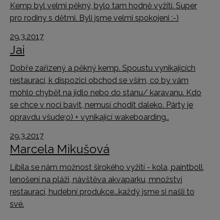
Kemp byl velmi pěkný, bylo tam hodně vyžití. Super
pro rodiny s dětmi. Byli jsme velmi spokojeni :-)
29.3.2017
Jai
Dobře zařízený a pěkný kemp. Spoustu vynikajících
restaurací, k dispozici obchod se vším, co by vám
mohlo chybět na jídlo nebo do stanu/ karavanu. Kdo
se chce v noci bavit, nemusí chodit daleko. Párty je
opravdu všude;o) + vynikající wakeboarding..
29.3.2017
Marcela Mikušová
Líbila se nám možnost širokého vyžití - kola, paintboll,
lenošení na pláži, návštěva akvaparku, množství
restaurací, hudební produkce...každý jsme si našli to
své.