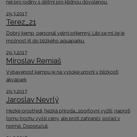
nej pro rodiny s dětmi pro klidnou dovolenou.
29.3.2017
Terez_21
Dobrý kemp, personál velmi příjemný. Líbí se mi že je
možnost jít do blízkého aquaparku.
29.3.2017
Miroslav Remiaš
Vybavenost kempu je na vysoke urovni v blízkosti
akvapark
29.3.2017
Jaroslav Nevrlý
Hezké prostředí, hezká příroda...sportovní vyžití, naproti
tomu trochu vyšší ceny, ale proti zahraničí, pořád v
normě. Doporučuji.