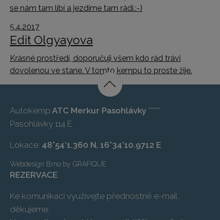
se nám tam líbí a jezdíme tam rádi.:-)
5.4.2017
Edit Olgyayova
Krásné prostředí, doporučuji všem kdo rád trávi
dovolenou ve stane. V tomto kempu to proste žije.
Autokemp
ATC Merkur Pasohlávky
*****
Pasohlávky 114 E
Lokace:
48°54’1.360 N, 16°34’10.9712 E
Webdesign Brno
by
GRAFIQUE
REZERVACE
Ke komunikaci využívejte přednostně e-mail,
děkujeme.