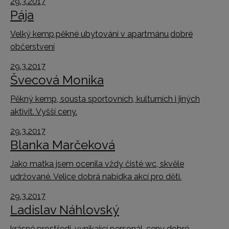
29.3.2017
Pája
Velký kemp,pěkné ubytování v apartmánu,dobré
občerstvení
29.3.2017
Švecová Monika
Pěkný kemp, sousta sportovních, kulturních i jiných
aktivit. Vyšší ceny.
29.3.2017
Blanka Marčeková
Jako matka jsem ocenila vždy čisté wc, skvěle
udržované. Velice dobrá nabídka akcí pro děti.
29.3.2017
Ladislav Náhlovský
krásné prostředí, vynikající personál, ceny dobré,