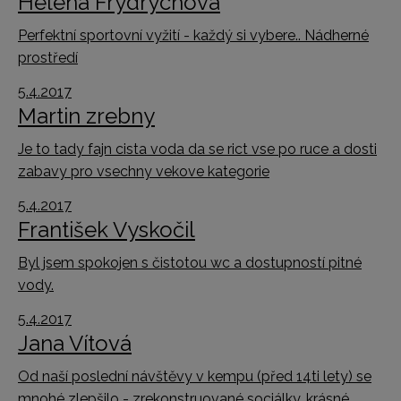
Helena Frydrychová
Perfektní sportovní vyžití - každý si vybere.. Nádherné
prostředí
5.4.2017
Martin zrebny
Je to tady fajn cista voda da se rict vse po ruce a dosti
zabavy pro vsechny vekove kategorie
5.4.2017
František Vyskočil
Byl jsem spokojen s čistotou wc a dostupností pitné
vody.
5.4.2017
Jana Vítová
Od naší poslední návštěvy v kempu (před 14ti lety) se
mnohé zlepšilo - zrekonstruované sociálky, krásné