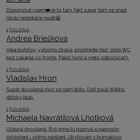
Doporučuji všem
❤️
Je to tam fakt super, tam se snad
nikdo nedokáže nudit
😃
17.10.2019
Andrea Briešková
Vela bufetov, vyborna strava, prostredie tiez, ciste WC
bez cakania vo fronte. Palec hore a vrelo odporucam.
17.10.2019
Vladislav Hron
Super dovolená moc se nám líbilo. Děti bavil Wikiho
dětský klub.
17.10.2019
Michaela Navrátilová Lhotková
Úžasná dovolená. Byli jsme tu poprvé a naprosto
spokojeni - přímo nadšeni. Ubytování v bungalovu