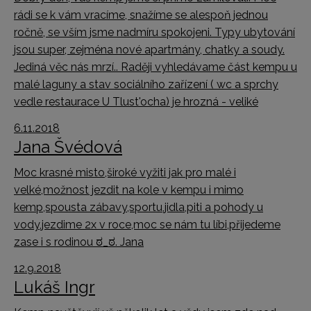
rádi se k vám vracíme, snažíme se alespoň jednou
ročně, se vším jsme nadmíru spokojeni. Typy ubytování
jsou super, zejména nové apartmány, chatky a soudy.
Jediná věc nás mrzí.. Raději vyhledávame část kempu u
malé laguny a stav sociálního zařízení ( wc a sprchy
vedle restaurace U Tlust'ocha) je hrozná - veliké
6.11.2018
Jana Švédová
Moc krasné misto,široké vyžiti jak pro malé i
velké,možnost jezdit na kole v kempu i mimo
kemp,spousta zábavy,sportu,jidla,piti a pohody u
vody,jezdime 2x v roce,moc se nám tu líbi,přijedeme
zase i s rodinou ಠ_ಠ. Jana
12.9.2018
Lukáš Ingr