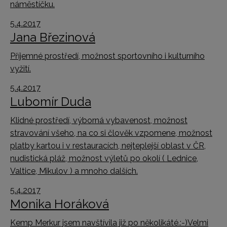
náměstíčku.
5.4.2017
Jana Březinová
Příjemné prostředí, možnost sportovního i kulturního
vyžití.
5.4.2017
Lubomír Duda
Klidné prostředí, výborná vybavenost, možnost
stravování všeho, na co si člověk vzpomene, možnost
platby kartou i v restauracích, nejteplejší oblast v ČR,
nudistická pláž, možnost výletů po okolí ( Lednice,
Valtice, Mikulov ) a mnoho dalších.
5.4.2017
Monika Horáková
Kemp Merkur jsem navštívila již po několikáté.:-)Velmi