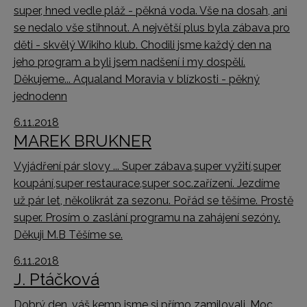
super, hned vedle pláž - pěkná voda. Vše na dosah, ani
se nedalo vše stihnout. A největší plus byla zábava pro
děti - skvělý Wikiho klub. Chodili jsme každý den na
jeho program a byli jsem nadšení i my dospělí.
Děkujeme... Aqualand Moravia v blízkosti - pěkný
jednodenn
6.11.2018
MAREK BRUKNER
Vyjádření pár slovy ... Super zábava,super vyžití,super
koupání,super restaurace,super soc.zařízení. Jezdíme
už pár let, několikrát za sezonu. Pořád se těšíme. Prostě
super. Prosím o zaslání programu na zahájení sezóny.
Děkuji M.B Těšíme se.
6.11.2018
J. Ptáčková
Dobrý den, váš kemp jsme si přímo zamilovali. Moc