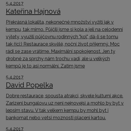
5.4.2017
Kateřina Hajnová
Překrásná lokalita, nekonečné množství vyžití jak v
kempu, tak mimo. Půjčili jsme si kola a jeli na celodenní
výlety, využili půjčovnu rodinných "kol", dá-li se tomu
tak říci:) Restaurace skvělé, noční život příjemný. Moc
rádi se zase vrátíme. Maximální spokojenost. Jen ty
drobné za sprchy nám trochu vadí, ale u velkých
kempů je to asi normální. Zatím jsme
5.4.2017
David Popelka
Dobre restaurace, spousta atrakci, skvele kulturni akce.
Zarizeni bungalovu uz neni nejnovejsi a mohlo by byt v
lepsim stavu. V tak velkem kempu by mohl byt i
bankomat nebo vetsi moznosti placeni kartou.
5.4.2017