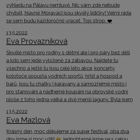
výhledu na Pálavu nemluvě. Nic vám zde nebude
chybět, hlavně Moraváci jsou skvělý lidičky! Velmi ráda
se sem budu každoročně vracet. Top strop. ❤️
13.5.2022
Eva Provazníková
Skvělé místo pro rodiny s dětmi ale i pro páry bez dětí
a kdo sem jede vyloženě za zábavou. Najdete tu
všechno a ještě tu jsou celé léto akce, koncerty,
kolotoče spousta vodních sportů, hřišť a hospod a
barů, jsou tu chatky i karavany a samozřejmě místo i
pro stanování a nádherné koupání na obrovské vodní
ploše z toho jedna velká a dvě menší laguny. Byla jsem
13.5.2022
Eva Mazlová
Krásný den, moc děkujeme za super festival, oba dva
dny jsme si moc užili!
Jednohlasně jsme se s celou