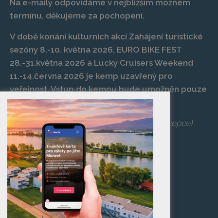
Na e-maily odpovídáme v nejbližším možném
termínu, děkujeme za pochopení.
V době konání kulturních akcí Zahájení turistické
sezóny 8.-10. května 2026, EURO BIKE FEST
28.-31.května 2026 a Lucky Cruisers Weekend
11.-14.června 2026 je kemp uzavřený pro
veřejnost. Vstup do kempu bude umožněn pouze
po zaplacení vstupenky na danou akci.
Telefon:
+420 519 427 714
,
539 029 266
(recepce)
E-mail:
camp@pasohlavky.cz
SPOJTE SE S NÁMI