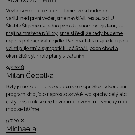
Vezla jsem si jídlo s odhodláním,že si budeme
vařit.Hned první večer jsme navštívili restauraci U
Škeble.Šli jsme na jedno pivo.Už jenom při zjištění , že
mají namražené půllitry jsme si řekli, že tady budeme
nejspíš pokračovat i v jídle. Pan majitel s majitelkou jsou
velmi příjemní a sympatičtí lidé.Stačil jeden oběd a
okamžitě byli moje plány s vařením
9.7.2018
Milan Čepelka
Byly jsme zde poprvé v boxu vše supr. Služby koupání
program kino jídlo naprosto skvělé, wc sprchy celý atc
čistý. Příští rok se určitě vrátíme a vemem i vnučky moc
moc se těšíme.
9.7.2018
Michaela