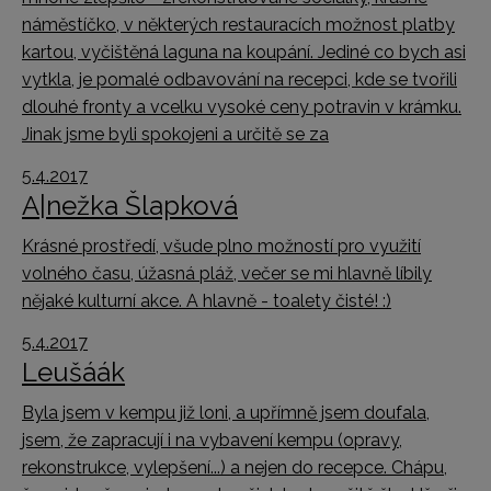
náměstíčko, v některých restauracích možnost platby
kartou, vyčištěná laguna na koupání. Jediné co bych asi
vytkla, je pomalé odbavování na recepci, kde se tvořili
dlouhé fronty a vcelku vysoké ceny potravin v krámku.
Jinak jsme byli spokojeni a určitě se za
5.4.2017
A|nežka Šlapková
Krásné prostředí, všude plno možností pro využití
volného času, úžasná pláž, večer se mi hlavně líbily
nějaké kulturní akce. A hlavně - toalety čisté! :)
5.4.2017
Leušáák
Byla jsem v kempu již loni, a upřímně jsem doufala,
jsem, že zapracují i na vybavení kempu (opravy,
rekonstrukce, vylepšení...) a nejen do recepce. Chápu,