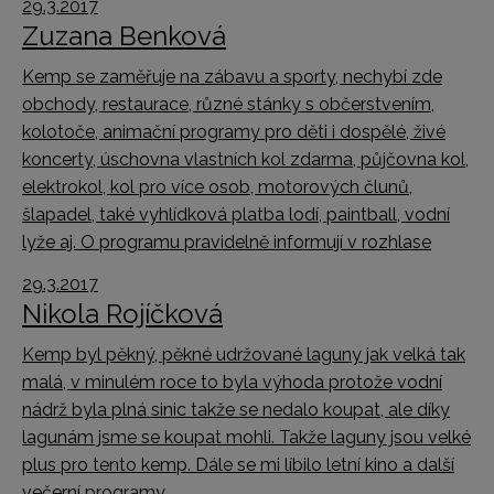
29.3.2017
Zuzana Benková
Kemp se zaměřuje na zábavu a sporty, nechybí zde
obchody, restaurace, různé stánky s občerstvením,
kolotoče, animační programy pro děti i dospělé, živé
koncerty, úschovna vlastních kol zdarma, půjčovna kol,
elektrokol, kol pro více osob, motorových člunů,
šlapadel, také vyhlídková platba lodí, paintball, vodní
lyže aj. O programu pravidelně informují v rozhlase
29.3.2017
Nikola Rojíčková
Kemp byl pěkný, pěkné udržované laguny jak velká tak
malá, v minulém roce to byla výhoda protože vodní
nádrž byla plná sinic takže se nedalo koupat, ale díky
lagunám jsme se koupat mohli. Takže laguny jsou velké
plus pro tento kemp. Dále se mi líbilo letní kino a další
večerní programy.