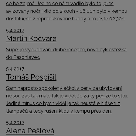
co ho zajímá. Jediné co nám vadilo bylo to, přes
avizovaný noční klid od 23:00h - 06:00h bylo v kempu
dosthlučno z reprodukované hudby a to ještě 02:30h.
5.4.2017
Martin Kočvara
Super je vybudovani druhe recepce, nova cyklostezka
do Pasohlavek.
5.4.2017
Tomáš Pospíšil
Sam naprosto spokojený ačkoliv ceny za ubytování
nejsou zas tak malé tak je vidět že za ty peníze to stojí.
Jediné mínus co bych viděl je tak neustále hlášení z
tlampačů a tedy rušení klidu v kempu přes den.
5.4.2017
Alena Pešlová