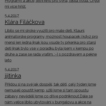
Programy a akce, letní kino pro syna, teplá voda. Chybí
mi více hřišť.
5.4.2017
Klára Filáčkova
Libilo se mi siroke vyuziti pro male deti. Klauni,
animatorske programy, moznost houpacek i kdyz pro
mensi jen jedna jinak jsou vsude ty prkenka pro starsi
deti jinak bylo vse v poradku byla jsem v kempu po
druhe a zase se rada vratim. :-) s pozdravem a pekne
leto
5.4.2017
jjitinka
Přijdou si na své jak dospělí, tak děti, celý týden jsme
nemuseli opustit kemp, užili jsme si tam spoustu
zábavy, nevěděli jsme co dříve podniknout.Dále se
nám velice líbilo ubytování v bungalovu a akce na