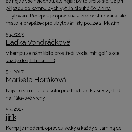
že nejde vše najednou, ale nějak by to určitě šlo. Už při
příjezdu do kempu bych vytkla dlouhé čekání na
ubytování. Recepce je opravená a zrekonstruovaná, ale
místo 4 přepážek pro ubytování šly pouze 2. Myslím
5.4.2017
Laďka Vondráčková
V kempu se nám líbilo prostředí, voda, minigolf, akce
každý den, letní kino :-)
5.4.2017
Markéta Horáková
Nejvíce se mi líbilo okolní prostředí, překrásný výhled
na Pálavské vrchy.
5.4.2017
jiřík
Kemp je moderní, opravdu velký a každý si tam najde