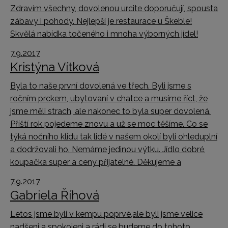
Zdravím všechny, dovolenou urcite doporučují, spousta
zábavy i pohody. Nejlepší je restaurace u Škeble!
Skvělá nabídka točeného i mnoha výborných jídel!
7.9.2017
Kristýna Vítková
Byla to naše první dovolená ve třech. Byli jsme s
ročním prckem, ubytovaní v chatce a musíme říct, že
jsme měli strach, ale nakonec to byla super dovolená.
Příští rok pojedeme znovu a už se moc těšíme. Co se
týká nočního klidu tak lidé v našem okolí byli ohleduplní
a dodržovali ho. Nemáme jedinou výtku. Jídlo dobré,
koupačka super a ceny přijatelné. Děkujeme a
7.9.2017
Gabriela Říhová
Letos jsme byli v kempu poprvé,ale byli jsme velice
nadšeni a spokojeni a rádi se budeme do tohoto