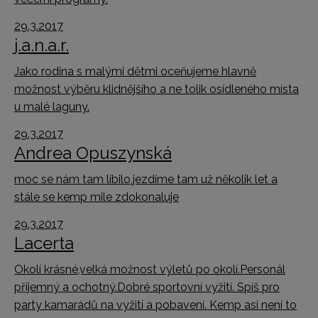
29.3.2017
j.a.n.a.r.
Jako rodina s malými dětmi oceňujeme hlavně
možnost výběru klidnějšího a ne tolik osídleného místa
u malé laguny.
29.3.2017
Andrea Opuszynská
moc se nám tam líbilo,jezdíme tam už několik let a
stále se kemp mile zdokonaluje
29.3.2017
Lacerta
Okolí krásné,velká možnost výletů po okolí.Personál
příjemný a ochotný.Dobré sportovní vyžití. Spíš pro
party kamarádů na vyžití a pobavení. Kemp asi není to