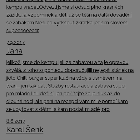
kempu vracet.Odvezli jsme si odsud plno krásných
zážitku a vzpomínek a děti už se těší na další dovádění
se žabákem.Není co vytknout zkrátka jedním slovem
supeeeeeeeer.
7.9.2017
Jana
jelikož jsme do kempu jeli za zábavou a ta je opravdu
skvělá. z tohoto pohledu doporučujiiii nejlepší stánek na
jidlo Chilli burger super klučina vždy s úsměvem na
tváři - jen tak dál . Služby restaurace a zábava super
pro mladé lidi ideální, jen počítejte že je hluk až do
dlouhé noci, ale paní na recepci vám mile poradí kam
se ubytovat s dětmi a kam poslat mladé, pro
8.6.2017
Karel Šenk