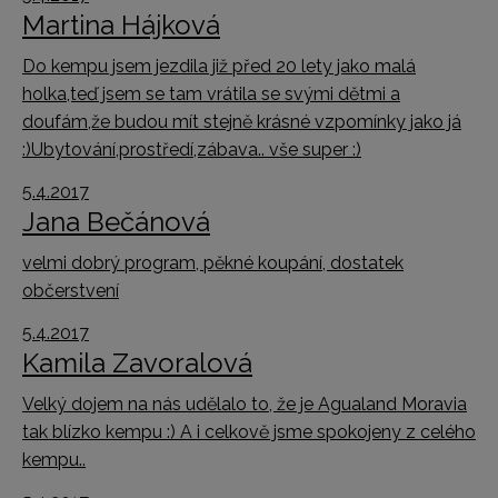
Martina Hájková
Do kempu jsem jezdila již před 20 lety jako malá
holka,teď jsem se tam vrátila se svými dětmi a
doufám,že budou mít stejně krásné vzpomínky jako já
:)Ubytování,prostředí,zábava.. vše super :)
5.4.2017
Jana Bečánová
velmi dobrý program, pěkné koupání, dostatek
občerstvení
5.4.2017
Kamila Zavoralová
Velký dojem na nás udělalo to, že je Agualand Moravia
tak blízko kempu :) A i celkově jsme spokojeny z celého
kempu..