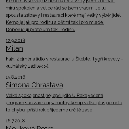
Kemp navštěvují už několik let a vždy jsem zde nad
míru spokojen a velice rád se jsem vracím. Je tu
spousta zábavy i restauraci které mají velký výběr jídel.
Kemp je jak pro rodinu s dětmi tak i pro mladé.
Doporučuji přátelům tak i rodině.
12.9.2018
Milan
Fajn. Zejména jídlo v restauraci u Škeble. Tygří krevety -
kulinářský zážitek :-).
15.8.2018
Simona Chrastava
Velká spokojenost,nejlepší jídlo U Raka,večerní
program,soc.zarizeni,samotný kemp velké plus,nemělo
to chybu...příští rok přijedeme určitě zase
16.7.2018
Molíková Petra