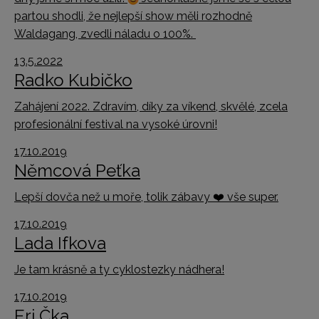
partou shodli, že nejlepší show měli rozhodně
Waldagang, zvedli náladu o 100%.
13.5.2022
Radko Kubičko
Zahájení 2022. Zdravím, díky za víkend, skvělé, zcela
profesionální festival na vysoké úrovni!
17.10.2019
Němcová Peťka
Lepší dovča než u moře, tolik zábavy
❤️
vše super.
17.10.2019
Lada Ifkova
Je tam krásně a ty cyklostezky nádhera!
17.10.2019
Eri Čka