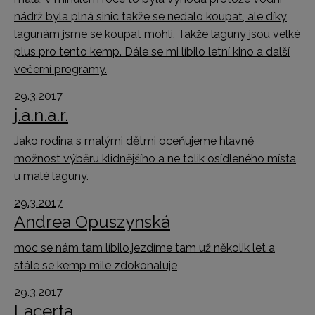
nádrž byla plná sinic takže se nedalo koupat, ale díky
lagunám jsme se koupat mohli. Takže laguny jsou velké
plus pro tento kemp. Dále se mi líbilo letní kino a další
večerní programy.
29.3.2017
j.a.n.a.r.
Jako rodina s malými dětmi oceňujeme hlavně
možnost výběru klidnějšího a ne tolik osídleného místa
u malé laguny.
29.3.2017
Andrea Opuszynská
moc se nám tam líbilo,jezdíme tam už několik let a
stále se kemp mile zdokonaluje
29.3.2017
Lacerta