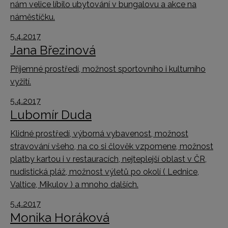
nám velice líbilo ubytování v bungalovu a akce na
náměstíčku.
5.4.2017
Jana Březinová
Příjemné prostředí, možnost sportovního i kulturního
vyžití.
5.4.2017
Lubomír Duda
Klidné prostředí, výborná vybavenost, možnost
stravování všeho, na co si člověk vzpomene, možnost
platby kartou i v restauracích, nejteplejší oblast v ČR,
nudistická pláž, možnost výletů po okolí ( Lednice,
Valtice, Mikulov ) a mnoho dalších.
5.4.2017
Monika Horáková