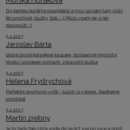
Monika Horáková
Do kempu jezdíme pravidelně a moc se nám tam vždy
líbí prostředí, služby, lidé...:-) Můžu všem jen a jen
doporučit.:-)
5.4.2017
Jaroslav Bárta
dobré prostředí,pěkné koupání, dostaečné množství
kiosků i prodejen potravin, zdravotní služba
5.4.2017
Helena Frydrychová
Perfektní sportovní vyžití - každý si vybere.. Nádherné
prostředí
5.4.2017
Martin zrebny
Je to tady fajn cista voda da se rict vse po ruce a dosti