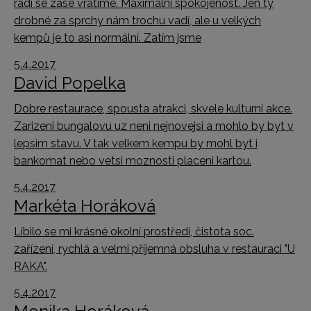
rádi se zase vrátíme. Maximální spokojenost. Jen ty
drobné za sprchy nám trochu vadí, ale u velkých
kempů je to asi normální. Zatím jsme
5.4.2017
David Popelka
Dobre restaurace, spousta atrakci, skvele kulturni akce.
Zarizeni bungalovu uz neni nejnovejsi a mohlo by byt v
lepsim stavu. V tak velkem kempu by mohl byt i
bankomat nebo vetsi moznosti placeni kartou.
5.4.2017
Markéta Horáková
Líbilo se mi krásné okolní prostředí, čistota soc.
zařízení, rychlá a velmi příjemná obsluha v restauraci "U
RAKA".
5.4.2017