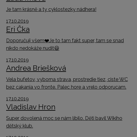
Je tam krásně a ty cyklostezky nádhera!
17.10.2019
Eri Čka
Doporučuji všem
❤️
Je to tam fakt super, tam se snad
nikdo nedokáže nudit
😃
17.10.2019
Andrea Briešková
Vela bufetov, vyborna strava, prostredie tiez, ciste WC
bez cakania vo fronte. Palec hore a vrelo odporucam.
17.10.2019
Vladislav Hron
Super dovolená moc se nám líbilo. Děti bavil Wikiho
dětský klub.