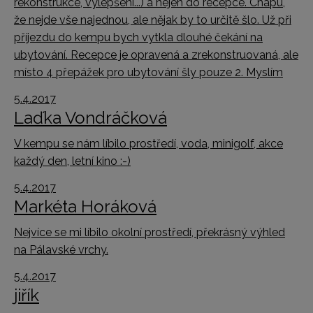
rekonstrukce, vylepšení...) a nejen do recepce. Chápu,
že nejde vše najednou, ale nějak by to určitě šlo. Už při
příjezdu do kempu bych vytkla dlouhé čekání na
ubytování. Recepce je opravená a zrekonstruovaná, ale
místo 4 přepážek pro ubytování šly pouze 2. Myslím
5.4.2017
Laďka Vondráčková
V kempu se nám líbilo prostředí, voda, minigolf, akce
každý den, letní kino :-)
5.4.2017
Markéta Horáková
Nejvíce se mi líbilo okolní prostředí, překrásný výhled
na Pálavské vrchy.
5.4.2017
jiřík