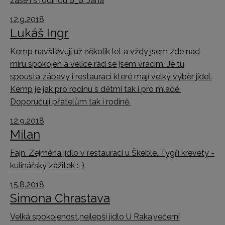
zase i s rodinou ಠ_ಠ. Jana
12.9.2018
Lukáš Ingr
Kemp navštěvují už několik let a vždy jsem zde nad
míru spokojen a velice rád se jsem vracím. Je tu
spousta zábavy i restauraci které mají velký výběr jídel.
Kemp je jak pro rodinu s dětmi tak i pro mladé.
Doporučuji přátelům tak i rodině.
12.9.2018
Milan
Fajn. Zejména jídlo v restauraci u Škeble. Tygří krevety -
kulinářský zážitek :-).
15.8.2018
Simona Chrastava
Velká spokojenost,nejlepší jídlo U Raka,večerní