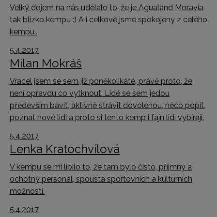
Velký dojem na nás udělalo to, že je Agualand Moravia
tak blízko kempu :) A i celkově jsme spokojeny z celého
kempu..
5.4.2017
Milan Mokráš
Vracel jsem se sem již poněkolikáté, právě proto, že
není opravdu co vytknout. Lidé se sem jedou
především bavit, aktivně strávit dovolenou, něco popít,
poznat nové lidi a proto si tento kemp i fajn lidi vybírají.
5.4.2017
Lenka Kratochvílová
V kempu se mi líbilo to, že tam bylo čisto, příjmný a
ochotný personál, spousta sportovních a kulturních
možností.
5.4.2017