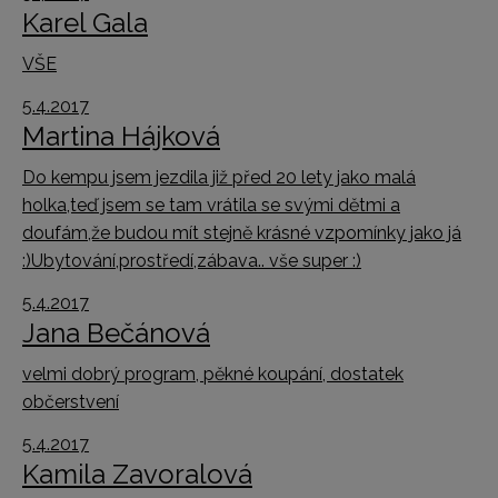
Karel Gala
VŠE
5.4.2017
Martina Hájková
Do kempu jsem jezdila již před 20 lety jako malá
holka,teď jsem se tam vrátila se svými dětmi a
doufám,že budou mít stejně krásné vzpomínky jako já
:)Ubytování,prostředí,zábava.. vše super :)
5.4.2017
Jana Bečánová
velmi dobrý program, pěkné koupání, dostatek
občerstvení
5.4.2017
Kamila Zavoralová