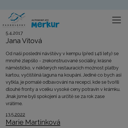
5.4.2017
Jana Vítová
Od naší poslední návštěvy v kempu (před 14ti lety) se
mnohé zlepšilo - zrekonstruované sociálky, krásné
náměstíčko, v některých restauracích možnost platby
kartou, vyčištěná laguna na koupání. Jediné co bych asi
vytkla, je pomalé odbavování na recepci, kde se tvořili
dlouhé fronty a vcelku vysoké ceny potravin v krámku.
Jinak jsme byli spokojeni a určitě se za rok zase
vrátíme.
13.5.2022
Marie Martínková