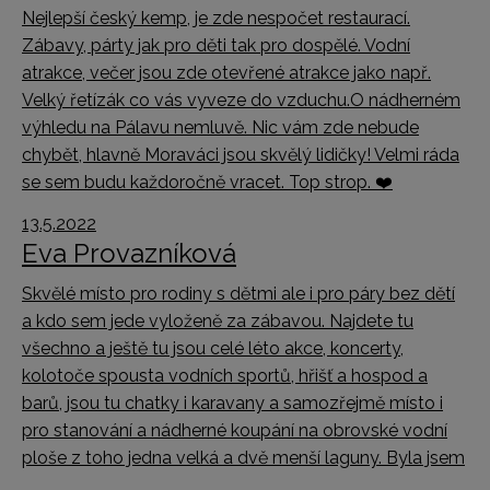
Nejlepší český kemp, je zde nespočet restaurací.
Zábavy, párty jak pro děti tak pro dospělé. Vodní
atrakce, večer jsou zde otevřené atrakce jako např.
Velký řetízák co vás vyveze do vzduchu.O nádherném
výhledu na Pálavu nemluvě. Nic vám zde nebude
chybět, hlavně Moraváci jsou skvělý lidičky! Velmi ráda
se sem budu každoročně vracet. Top strop. ❤️
13.5.2022
Eva Provazníková
Skvělé místo pro rodiny s dětmi ale i pro páry bez dětí
a kdo sem jede vyloženě za zábavou. Najdete tu
všechno a ještě tu jsou celé léto akce, koncerty,
kolotoče spousta vodních sportů, hřišť a hospod a
barů, jsou tu chatky i karavany a samozřejmě místo i
pro stanování a nádherné koupání na obrovské vodní
ploše z toho jedna velká a dvě menší laguny. Byla jsem