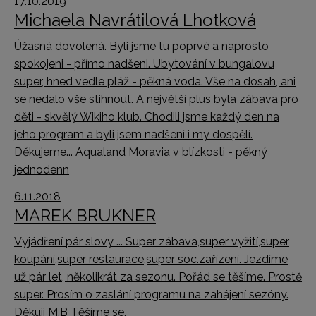
17.10.2019
Michaela Navrátilová Lhotková
Úžasná dovolená. Byli jsme tu poprvé a naprosto
spokojeni - přímo nadšeni. Ubytování v bungalovu
super, hned vedle pláž - pěkná voda. Vše na dosah, ani
se nedalo vše stihnout. A největší plus byla zábava pro
děti - skvělý Wikiho klub. Chodili jsme každý den na
jeho program a byli jsem nadšení i my dospělí.
Děkujeme... Aqualand Moravia v blízkosti - pěkný
jednodenn
6.11.2018
MAREK BRUKNER
Vyjádření pár slovy ... Super zábava,super vyžití,super
koupání,super restaurace,super soc.zařízení. Jezdíme
už pár let, několikrát za sezonu. Pořád se těšíme. Prostě
super. Prosím o zaslání programu na zahájení sezóny.
Děkuji M.B Těšíme se.