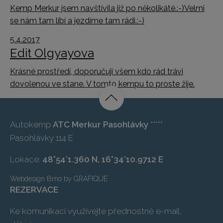
Kemp Merkur jsem navštívila již po několikáté.:-)Velmi
se nám tam líbí a jezdíme tam rádi.:-)
5.4.2017
Edit Olgyayova
Krásné prostředí, doporučuji všem kdo rád trávi
dovolenou ve stane. V tomto kempu to proste žije.
Autokemp
ATC Merkur Pasohlávky
*****
Pasohlávky 114 E
Lokace:
48°54’1.360 N, 16°34’10.9712 E
Webdesign Brno
by
GRAFIQUE
REZERVACE
Ke komunikaci využívejte přednostně e-mail,