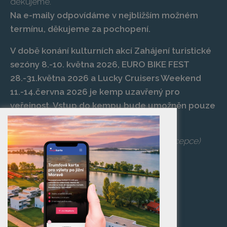
děkujeme.
Na e-maily odpovídáme v nejbližším možném
termínu, děkujeme za pochopení.
V době konání kulturních akcí Zahájení turistické
sezóny 8.-10. května 2026, EURO BIKE FEST
28.-31.května 2026 a Lucky Cruisers Weekend
11.-14.června 2026 je kemp uzavřený pro
veřejnost. Vstup do kempu bude umožněn pouze
po zaplacení vstupenky na danou akci.
Telefon:
+420 519 427 714
,
539 029 266
(recepce)
E-mail:
camp@pasohlavky.cz
SPOJTE SE S NÁMI