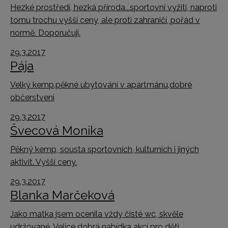
Hezké prostředí, hezká příroda...sportovní vyžití, naproti
tomu trochu vyšší ceny, ale proti zahraničí, pořád v
normě. Doporučuji.
29.3.2017
Pája
Velký kemp,pěkné ubytování v apartmánu,dobré
občerstvení
29.3.2017
Švecová Monika
Pěkný kemp, sousta sportovních, kulturních i jiných
aktivit. Vyšší ceny.
29.3.2017
Blanka Marčeková
Jako matka jsem ocenila vždy čisté wc, skvěle
udržované. Velice dobrá nabídka akcí pro děti.