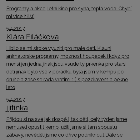
Programy a akce, letní kino pro syna, teplá voda. Chybí
mi více hřišť.
5.4.2017
Klára Filáčkova
Libilo se mi siroke vyuziti pro male deti. Klauni,
animatorske programy, moznost houpacek i kdyz pro
mensi jen jedna jinak jsou vsude ty prkenka pro starsi
deti jinak bylo vse v poradku byla jsem v kempu po
druhe a zase se rada vratim. :-) s pozdravem a pekne
leto
5.4.2017
jjitinka
Přijdou si na své jak dospělí, tak děti, celý týden jsme
nemuseli opustit kemp, užili jsme si tam spoustu
zábavy, nevěděli jsme co dříve podniknout.Dále se