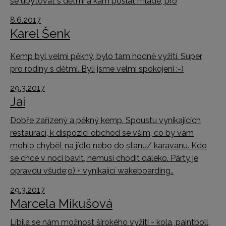
se ubytovat s dětmi a kam poslat mladé, pro
8.6.2017
Karel Šenk
Kemp byl velmi pěkný, bylo tam hodně vyžití. Super
pro rodiny s dětmi. Byli jsme velmi spokojeni :-)
29.3.2017
Jai
Dobře zařízený a pěkný kemp. Spoustu vynikajících
restaurací, k dispozici obchod se vším, co by vám
mohlo chybět na jídlo nebo do stanu/ karavanu. Kdo
se chce v noci bavit, nemusí chodit daleko. Párty je
opravdu všude;o) + vynikající wakeboarding..
29.3.2017
Marcela Mikušová
Líbila se nám možnost širokého vyžití - kola, paintboll,