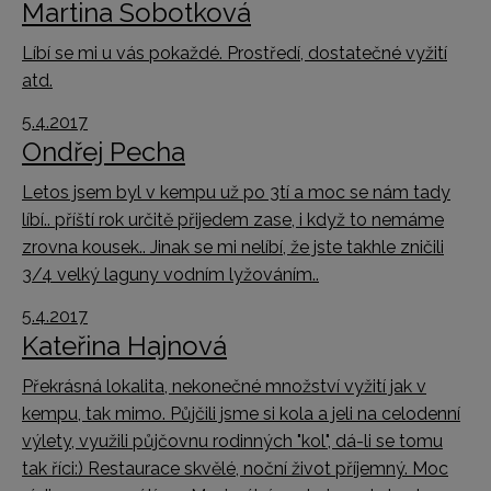
Martina Sobotková
Líbí se mi u vás pokaždé. Prostředí, dostatečné vyžití
atd.
5.4.2017
Ondřej Pecha
Letos jsem byl v kempu už po 3tí a moc se nám tady
líbí.. příští rok určitě přijedem zase, i když to nemáme
zrovna kousek.. Jinak se mi nelíbí, že jste takhle zničili
3/4 velký laguny vodním lyžováním..
5.4.2017
Kateřina Hajnová
Překrásná lokalita, nekonečné množství vyžití jak v
kempu, tak mimo. Půjčili jsme si kola a jeli na celodenní
výlety, využili půjčovnu rodinných "kol", dá-li se tomu
tak říci:) Restaurace skvělé, noční život příjemný. Moc