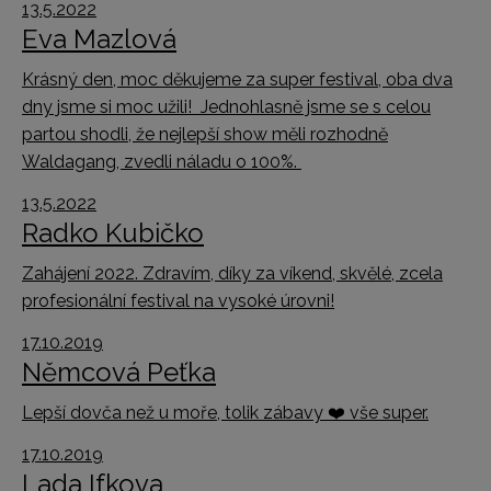
13.5.2022
Eva Mazlová
Krásný den, moc děkujeme za super festival, oba dva
dny jsme si moc užili!
Jednohlasně jsme se s celou
partou shodli, že nejlepší show měli rozhodně
Waldagang, zvedli náladu o 100%.
13.5.2022
Radko Kubičko
Zahájení 2022. Zdravím, díky za víkend, skvělé, zcela
profesionální festival na vysoké úrovni!
17.10.2019
Němcová Peťka
Lepší dovča než u moře, tolik zábavy
❤️
vše super.
17.10.2019
Lada Ifkova