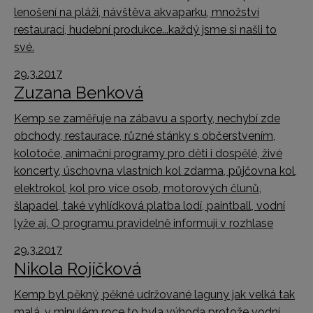
lenošení na pláži, návštěva akvaparku, množství
restaurací, hudební produkce...každý jsme si našli to
své.
29.3.2017
Zuzana Benková
Kemp se zaměřuje na zábavu a sporty, nechybí zde
obchody, restaurace, různé stánky s občerstvením,
kolotoče, animační programy pro děti i dospělé, živé
koncerty, úschovna vlastních kol zdarma, půjčovna kol,
elektrokol, kol pro více osob, motorových člunů,
šlapadel, také vyhlídková platba lodí, paintball, vodní
lyže aj. O programu pravidelně informují v rozhlase
29.3.2017
Nikola Rojíčková
Kemp byl pěkný, pěkné udržované laguny jak velká tak
malá, v minulém roce to byla výhoda protože vodní