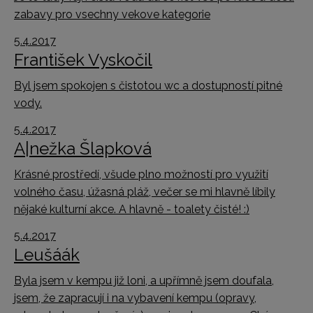
zabavy pro vsechny vekove kategorie
5.4.2017
František Vyskočil
Byl jsem spokojen s čistotou wc a dostupností pitné
vody.
5.4.2017
A|nežka Šlapková
Krásné prostředí, všude plno možností pro využití
volného času, úžasná pláž, večer se mi hlavně líbily
nějaké kulturní akce. A hlavně - toalety čisté! :)
5.4.2017
Leušáák
Byla jsem v kempu již loni, a upřímně jsem doufala,
jsem, že zapracují i na vybavení kempu (opravy,