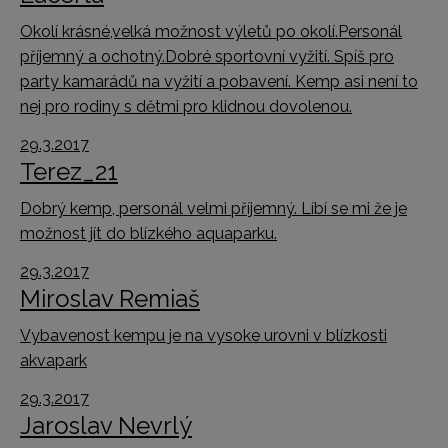
Okolí krásné,velká možnost výletů po okolí.Personál
příjemný a ochotný.Dobré sportovní vyžití. Spíš pro
party kamarádů na vyžití a pobavení. Kemp asi není to
nej pro rodiny s dětmi pro klidnou dovolenou.
29.3.2017
Terez_21
Dobrý kemp, personál velmi příjemný. Líbí se mi že je
možnost jít do blízkého aquaparku.
29.3.2017
Miroslav Remiaš
Vybavenost kempu je na vysoke urovni v blízkosti
akvapark
29.3.2017
Jaroslav Nevrlý