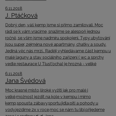
6.11.2018
J. Ptáčková
Dobrý den, váš kemp jsme si přímo zamilovali. Moc
rádi se k vám vracíme, snažíme se alespoň jednou
ročně, se vším jsme nadmíru spokojeni. Typy ubytování
jsou super, zejména nové apartmány, chatky a soudy.
Jediná věc nás mrzí.. Raději vyhledávame část kempu u
malé laguny a stav sociálního zařízení ( wc a sprchy
vedle restaurace U Tlust'ocha) je hrozná - veliké
6.11.2018
Jana Švédová
Moc krasné misto,široké vyžiti jak pro malé i
velké,možnost jezdit na kole v kempu i mimo
kemp,spousta zábavy,sportu,jidla,piti a pohody u
vody,jezdime 2x v roce,moc se nám tu líbi,přijedeme