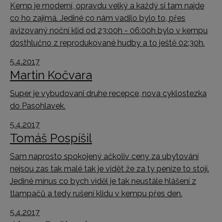
Kemp je moderní, opravdu velký a každý si tam najde
co ho zajímá. Jediné co nám vadilo bylo to, přes
avizovaný noční klid od 23:00h - 06:00h bylo v kempu
dosthlučno z reprodukované hudby a to ještě 02:30h.
5.4.2017
Martin Kočvara
Super je vybudovani druhe recepce, nova cyklostezka
do Pasohlavek.
5.4.2017
Tomáš Pospíšil
Sam naprosto spokojený ačkoliv ceny za ubytování
nejsou zas tak malé tak je vidět že za ty peníze to stojí.
Jediné mínus co bych viděl je tak neustále hlášení z
tlampačů a tedy rušení klidu v kempu přes den.
5.4.2017