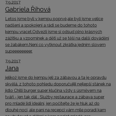
7.9.2017
Gabriela Říhová
Letos jsme byli v kempu poprvé,ale byli jsme velice
nadšeni a spokojeni a rádi se budeme do tohoto
kempu vracet.Odvezli jsme si odsud plno krásných
zážitku a vzpomínek a děti už se těší na další dovádění
se žabákem.Není co vytknout zkrátka jedním slovem
supeeeeeeeer.
7.9.2017
Jana
jelikož jsme do kempu jeli za zábavou a ta je opravdu
skvělá. z tohoto pohledu doporučujiiii nejlepší stánek na
jidlo Chilli burger super klučina vždy s úsměvem na
tváři - jen tak dál . Služby restaurace a zábava super
pro mladé lidi ideální, jen počítejte že je hluk až do
dlouhé noci, ale paní na recepci vám mile poradí kam