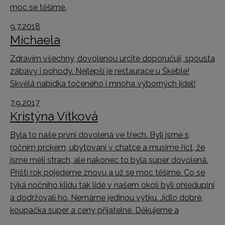
moc se těšíme.
9.7.2018
Michaela
Zdravím všechny, dovolenou urcite doporučují, spousta
zábavy i pohody. Nejlepší je restaurace u Škeble!
Skvělá nabídka točeného i mnoha výborných jídel!
7.9.2017
Kristýna Vítková
Byla to naše první dovolená ve třech. Byli jsme s
ročním prckem, ubytovaní v chatce a musíme říct, že
jsme měli strach, ale nakonec to byla super dovolená.
Příští rok pojedeme znovu a už se moc těšíme. Co se
týká nočního klidu tak lidé v našem okolí byli ohleduplní
a dodržovali ho. Nemáme jedinou výtku. Jídlo dobré,
koupačka super a ceny přijatelné. Děkujeme a