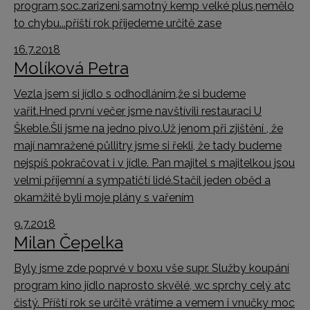
program,soc.zarizeni,samotný kemp velké plus,nemělo
to chybu...příští rok přijedeme určitě zase
16.7.2018
Molíková Petra
Vezla jsem si jídlo s odhodláním,že si budeme
vařit.Hned první večer jsme navštívili restauraci U
Škeble.Šli jsme na jedno pivo.Už jenom při zjištění , že
mají namražené půllitry jsme si řekli, že tady budeme
nejspíš pokračovat i v jídle. Pan majitel s majitelkou jsou
velmi příjemní a sympatičtí lidé.Stačil jeden oběd a
okamžitě byli moje plány s vařením
9.7.2018
Milan Čepelka
Byly jsme zde poprvé v boxu vše supr. Služby koupání
program kino jídlo naprosto skvělé, wc sprchy celý atc
čistý. Příští rok se určitě vrátíme a vemem i vnučky moc