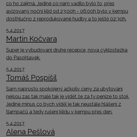
co ho zajímá. Jediné co nám vadilo bylo to, přes
avizovaný noční klid od 23:00h - 06:00h bylo v kempu
dosthlučno z reprodukované hudby a to ještě 02:30h.
5.4.2017
Martin Kočvara
Super je vybudovani druhe recepce, nova cyklostezka
do Pasohlavek.
5.4.2017
Tomáš Pospíšil
Sam naprosto spokojený ačkoliv ceny za ubytování
nejsou zas tak malé tak je vidět že za ty peníze to stojí.
Jediné mínus co bych viděl je tak neustále hlášení z
tlampačů a tedy rušení klidu v kempu přes den.
5.4.2017
Alena Pešlová