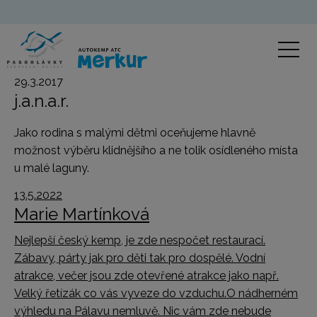
29.3.2017
j.a.n.a.r.
Jako rodina s malými dětmi oceňujeme hlavně
možnost výběru klidnějšího a ne tolik osídleného místa
u malé laguny.
13.5.2022
Marie Martínková
Nejlepší český kemp, je zde nespočet restaurací.
Zábavy, párty jak pro děti tak pro dospělé. Vodní
atrakce, večer jsou zde otevřené atrakce jako např.
Velký řetízák co vás vyveze do vzduchu.O nádherném
výhledu na Pálavu nemluvě. Nic vám zde nebude