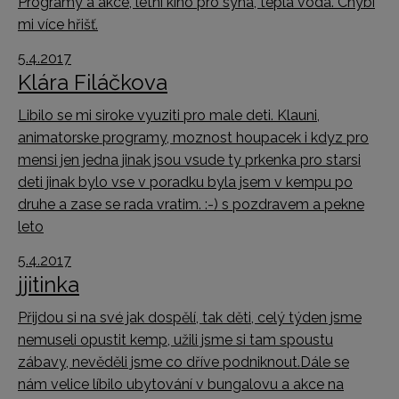
Programy a akce, letní kino pro syna, teplá voda. Chybí
mi více hřišť.
5.4.2017
Klára Filáčkova
Libilo se mi siroke vyuziti pro male deti. Klauni,
animatorske programy, moznost houpacek i kdyz pro
mensi jen jedna jinak jsou vsude ty prkenka pro starsi
deti jinak bylo vse v poradku byla jsem v kempu po
druhe a zase se rada vratim. :-) s pozdravem a pekne
leto
5.4.2017
jjitinka
Přijdou si na své jak dospělí, tak děti, celý týden jsme
nemuseli opustit kemp, užili jsme si tam spoustu
zábavy, nevěděli jsme co dříve podniknout.Dále se
nám velice líbilo ubytování v bungalovu a akce na