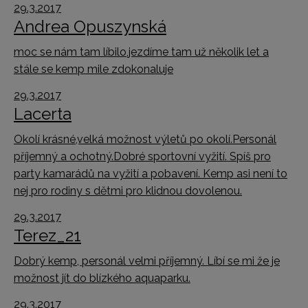
29.3.2017
Andrea Opuszynská
moc se nám tam líbilo,jezdíme tam už několik let a
stále se kemp mile zdokonaluje
29.3.2017
Lacerta
Okolí krásné,velká možnost výletů po okolí.Personál
příjemný a ochotný.Dobré sportovní vyžití. Spíš pro
party kamarádů na vyžití a pobavení. Kemp asi není to
nej pro rodiny s dětmi pro klidnou dovolenou.
29.3.2017
Terez_21
Dobrý kemp, personál velmi příjemný. Líbí se mi že je
možnost jít do blízkého aquaparku.
29.3.2017