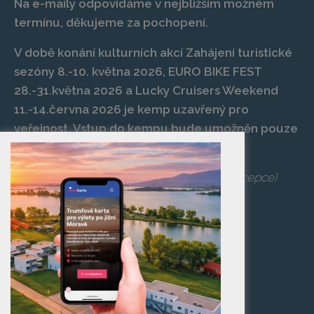
Na e-maily odpovídáme v nejbližším možném
termínu, děkujeme za pochopení.
V době konání kulturních akcí Zahájení turistické
sezóny 8.-10. května 2026, EURO BIKE FEST
28.-31.května 2026 a Lucky Cruisers Weekend
11.-14.června 2026 je kemp uzavřený pro
veřejnost. Vstup do kempu bude umožněn pouze
po zaplacení vstupenky na danou akci.
Telefon:
+420 519 427 714
,
539 029 266
(recepce)
E-mail:
camp@pasohlavky.cz
SPOJTE SE S NÁMI