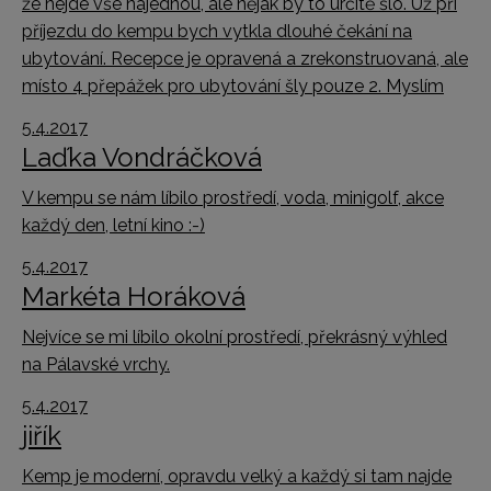
že nejde vše najednou, ale nějak by to určitě šlo. Už při
příjezdu do kempu bych vytkla dlouhé čekání na
ubytování. Recepce je opravená a zrekonstruovaná, ale
místo 4 přepážek pro ubytování šly pouze 2. Myslím
5.4.2017
Laďka Vondráčková
V kempu se nám líbilo prostředí, voda, minigolf, akce
každý den, letní kino :-)
5.4.2017
Markéta Horáková
Nejvíce se mi líbilo okolní prostředí, překrásný výhled
na Pálavské vrchy.
5.4.2017
jiřík
Kemp je moderní, opravdu velký a každý si tam najde