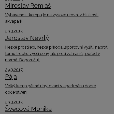
Miroslav Remiaš
Vybavenost kempu je na vysoke urovni v blízkosti
akvapark
29.3.2017
Jaroslav Nevrlý
Hezké prostředí, hezká příroda...sportovní vyžití, naproti
tomu trochu vyšší ceny, ale proti zahraničí, pořád v
normě. Doporučuji.
29.3.2017
Pája
Velký kemp,pěkné ubytování v apartmánu,dobré
občerstvení
29.3.2017
Švecová Monika