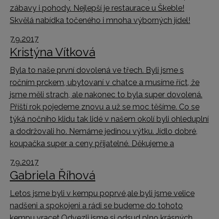
zábavy i pohody. Nejlepší je restaurace u Škeble!
Skvělá nabídka točeného i mnoha výborných jídel!
7.9.2017
Kristýna Vítková
Byla to naše první dovolená ve třech. Byli jsme s
ročním prckem, ubytovaní v chatce a musíme říct, že
jsme měli strach, ale nakonec to byla super dovolená.
Příští rok pojedeme znovu a už se moc těšíme. Co se
týká nočního klidu tak lidé v našem okolí byli ohleduplní
a dodržovali ho. Nemáme jedinou výtku. Jídlo dobré,
koupačka super a ceny přijatelné. Děkujeme a
7.9.2017
Gabriela Říhová
Letos jsme byli v kempu poprvé,ale byli jsme velice
nadšeni a spokojeni a rádi se budeme do tohoto
kempu vracet.Odvezli jsme si odsud plno krásných