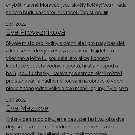
chybět, hlavně Moraváci jsou skvělý lidičky! Velmi ráda
se sem budu každoročně vracet. Top strop. ❤️
13.5.2022
Eva Provazníková
Skvělé místo pro rodiny s dětmi ale i pro páry bez dětí
a kdo sem jede vyloženě za zábavou. Najdete tu
všechno a ještě tu jsou celé léto akce, koncerty,
kolotoče spousta vodních sportů, hřišť a hospod a
barů, jsou tu chatky i karavany a samozřejmě místo i
pro stanování a nádherné koupání na obrovské vodní
ploše z toho jedna velká a dvě menší laguny. Byla jsem
13.5.2022
Eva Mazlová
Krásný den, moc děkujeme za super festival, oba dva
dny jsme si moc užili!
Jednohlasně jsme se s celou
partou shodli, že nejlepší show měli rozhodně