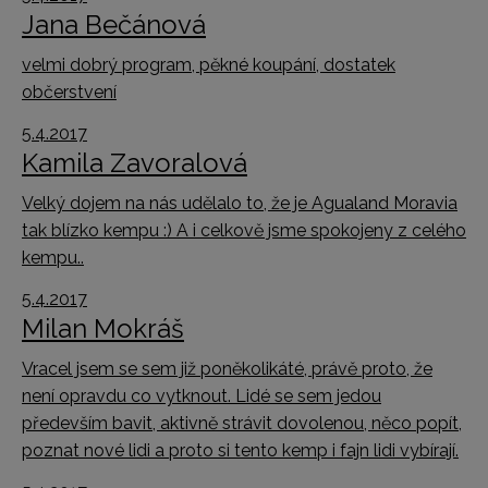
Jana Bečánová
velmi dobrý program, pěkné koupání, dostatek
občerstvení
5.4.2017
Kamila Zavoralová
Velký dojem na nás udělalo to, že je Agualand Moravia
tak blízko kempu :) A i celkově jsme spokojeny z celého
kempu..
5.4.2017
Milan Mokráš
Vracel jsem se sem již poněkolikáté, právě proto, že
není opravdu co vytknout. Lidé se sem jedou
především bavit, aktivně strávit dovolenou, něco popít,
poznat nové lidi a proto si tento kemp i fajn lidi vybírají.