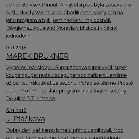
se nedalo vše stihnout. A největší plus byla zábava pro
děti - skvělý Wikiho klub. Chodili jsme každý den na
jeho program a byli jsem nadšení i my dospělí.
Děkujeme... Aqualand Moravia v blízkosti - pěkný
jednodenn
6.11.2018
MAREK BRUKNER
Vyjádření pár slovy ... Super zábava,super vyžití,super
koupání,super restaurace,super soc.zařízení. Jezdíme
už pár let, několikrát za sezonu. Pořád se těšíme. Prostě
super. Prosím o zaslání programu na zahájení sezóny.
Děkuji M.B Těšíme se.
6.11.2018
J. Ptáčková
Dobrý den, váš kemp jsme si přímo zamilovali. Moc
rádi se k vám vracíme, snažíme se alespoň jednou