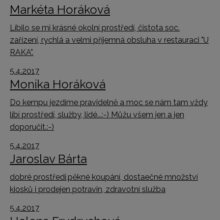
Markéta Horáková
Líbilo se mi krásné okolní prostředí, čistota soc.
zařízení, rychlá a velmi příjemná obsluha v restauraci "U
RAKA".
5.4.2017
Monika Horáková
Do kempu jezdíme pravidelně a moc se nám tam vždy
líbí prostředí, služby, lidé...:-) Můžu všem jen a jen
doporučit.:-)
5.4.2017
Jaroslav Bárta
dobré prostředí,pěkné koupání, dostaečné množství
kiosků i prodejen potravin, zdravotní služba
5.4.2017