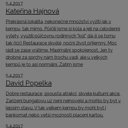
5.4.2017
Kateřina Hajnová
Překrásná lokalita, nekonečné množství vyžití jak v
kempu, tak mimo. Půjčili jsme si kola a jeli na celodenní
výlety, využili půjčovnu rodinných "kol", dá-li se tomu
tak říci:) Restaurace skvělé, noční život příjemný. Moc
rádi se zase vrátíme. Maximální spokojenost. Jen ty
drobné za sprchy nám trochu vadí, ale u velkých
kempů je to asi normální. Zatím jsme
5.4.2017
David Popelka
Dobre restaurace, spousta atrakci, skvele kulturni akce.
Zarizeni bungalovu uz neni nejnovejsi a mohlo by byt v
lepsim stavu. V tak velkem kempu by mohl byt i
bankomat nebo vetsi moznosti placeni kartou.
5.4.2017