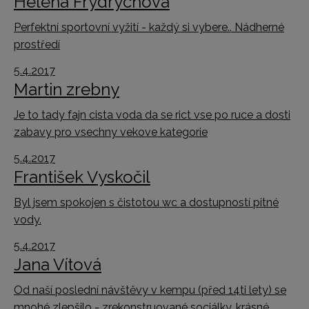
Helena Frydrychová
Perfektní sportovní vyžití - každý si vybere.. Nádherné
prostředí
5.4.2017
Martin zrebny
Je to tady fajn cista voda da se rict vse po ruce a dosti
zabavy pro vsechny vekove kategorie
5.4.2017
František Vyskočil
Byl jsem spokojen s čistotou wc a dostupností pitné
vody.
5.4.2017
Jana Vítová
Od naší poslední návštěvy v kempu (před 14ti lety) se
mnohé zlepšilo - zrekonstruované sociálky, krásné