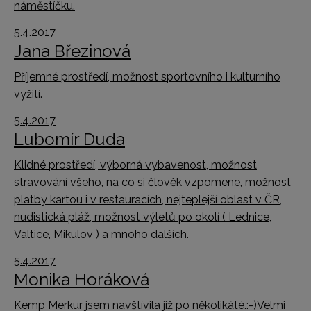
náměstíčku.
5.4.2017
Jana Březinová
Příjemné prostředí, možnost sportovního i kulturního
vyžití.
5.4.2017
Lubomír Duda
Klidné prostředí, výborná vybavenost, možnost
stravování všeho, na co si člověk vzpomene, možnost
platby kartou i v restauracích, nejteplejší oblast v ČR,
nudistická pláž, možnost výletů po okolí ( Lednice,
Valtice, Mikulov ) a mnoho dalších.
5.4.2017
Monika Horáková
Kemp Merkur jsem navštívila již po několikáté.:-)Velmi