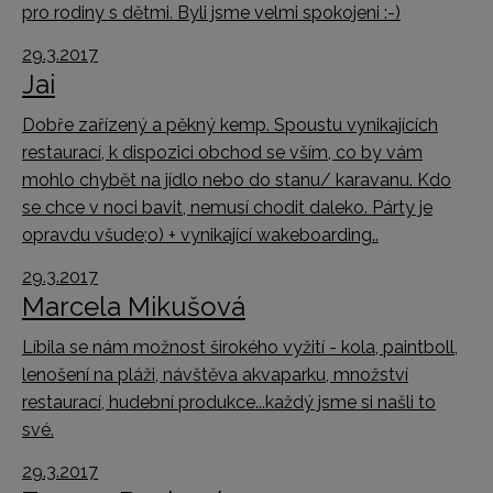
pro rodiny s dětmi. Byli jsme velmi spokojeni :-)
29.3.2017
Jai
Dobře zařízený a pěkný kemp. Spoustu vynikajících
restaurací, k dispozici obchod se vším, co by vám
mohlo chybět na jídlo nebo do stanu/ karavanu. Kdo
se chce v noci bavit, nemusí chodit daleko. Párty je
opravdu všude;o) + vynikající wakeboarding..
29.3.2017
Marcela Mikušová
Líbila se nám možnost širokého vyžití - kola, paintboll,
lenošení na pláži, návštěva akvaparku, množství
restaurací, hudební produkce...každý jsme si našli to
své.
29.3.2017