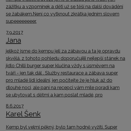
zážitku a vzpomínek a děti už se těší na další dovádění
se žabákem.Není co vytknout zkrátka jedním slovem
supeeeeeeeer.
7.9.2017
Jana
jelikož jsme do kempu jeli za zábavou a ta je opravdu
skvělá. z tohoto pohledu doporučujiiii nejlepší stánek na
jidlo Chilli burger super klučina vždy s úsměvem na
tváři - jen tak dál . Služby restaurace a zábava super
pro mladé lidi ideální, jen počítejte že je hluk až do
dlouhé noci, ale paní na recepci vám mile poradí kam
se ubytovat s dětmi a kam poslat mladé, pro
8.6.2017
Karel Šenk
Kemp byl velmi pěkný, bylo tam hodně vyžití. Super