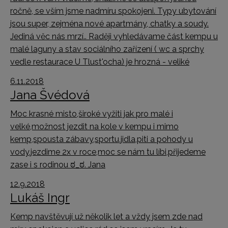
ročně, se vším jsme nadmíru spokojeni. Typy ubytování
jsou super, zejména nové apartmány, chatky a soudy.
Jediná věc nás mrzí.. Raději vyhledávame část kempu u
malé laguny a stav sociálního zařízení ( wc a sprchy
vedle restaurace U Tlust'ocha) je hrozná - veliké
6.11.2018
Jana Švédová
Moc krasné misto,široké vyžiti jak pro malé i
velké,možnost jezdit na kole v kempu i mimo
kemp,spousta zábavy,sportu,jidla,piti a pohody u
vody,jezdime 2x v roce,moc se nám tu líbi,přijedeme
zase i s rodinou ಠ_ಠ. Jana
12.9.2018
Lukáš Ingr
Kemp navštěvují už několik let a vždy jsem zde nad