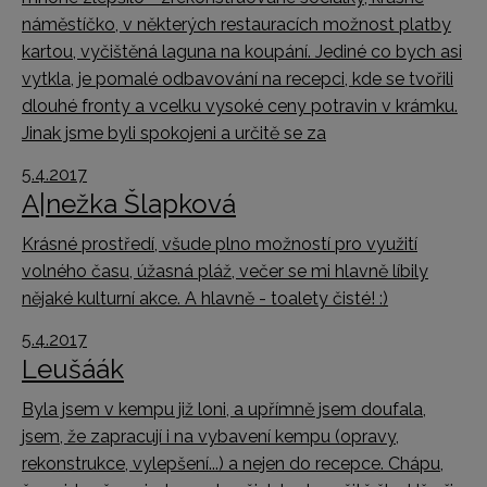
náměstíčko, v některých restauracích možnost platby
kartou, vyčištěná laguna na koupání. Jediné co bych asi
vytkla, je pomalé odbavování na recepci, kde se tvořili
dlouhé fronty a vcelku vysoké ceny potravin v krámku.
Jinak jsme byli spokojeni a určitě se za
5.4.2017
A|nežka Šlapková
Krásné prostředí, všude plno možností pro využití
volného času, úžasná pláž, večer se mi hlavně líbily
nějaké kulturní akce. A hlavně - toalety čisté! :)
5.4.2017
Leušáák
Byla jsem v kempu již loni, a upřímně jsem doufala,
jsem, že zapracují i na vybavení kempu (opravy,
rekonstrukce, vylepšení...) a nejen do recepce. Chápu,