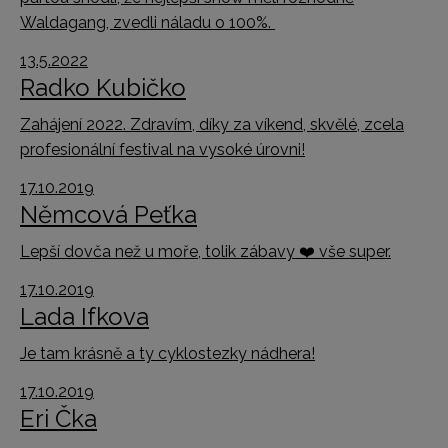
Waldagang, zvedli náladu o 100%.
13.5.2022
Radko Kubičko
Zahájení 2022. Zdravím, díky za víkend, skvělé, zcela
profesionální festival na vysoké úrovni!
17.10.2019
Němcová Peťka
Lepší dovča než u moře, tolik zábavy
❤️
vše super.
17.10.2019
Lada Ifkova
Je tam krásně a ty cyklostezky nádhera!
17.10.2019
Eri Čka