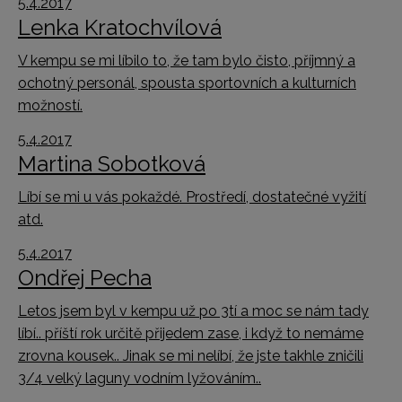
5.4.2017
Lenka Kratochvílová
V kempu se mi líbilo to, že tam bylo čisto, příjmný a
ochotný personál, spousta sportovních a kulturních
možností.
5.4.2017
Martina Sobotková
Líbí se mi u vás pokaždé. Prostředí, dostatečné vyžití
atd.
5.4.2017
Ondřej Pecha
Letos jsem byl v kempu už po 3tí a moc se nám tady
líbí.. příští rok určitě přijedem zase, i když to nemáme
zrovna kousek.. Jinak se mi nelíbí, že jste takhle zničili
3/4 velký laguny vodním lyžováním..