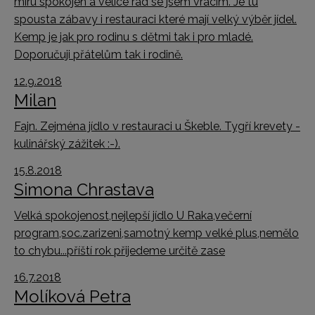
míru spokojen a velice rád se jsem vracím. Je tu
spousta zábavy i restauraci které mají velký výběr jídel.
Kemp je jak pro rodinu s dětmi tak i pro mladé.
Doporučuji přátelům tak i rodině.
12.9.2018
Milan
Fajn. Zejména jídlo v restauraci u Škeble. Tygří krevety -
kulinářský zážitek :-).
15.8.2018
Simona Chrastava
Velká spokojenost,nejlepší jídlo U Raka,večerní
program,soc.zarizeni,samotný kemp velké plus,nemělo
to chybu...příští rok přijedeme určitě zase
16.7.2018
Molíková Petra