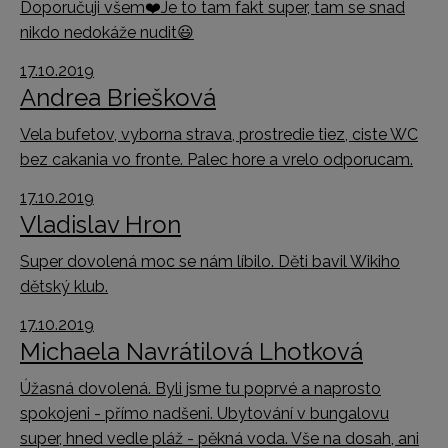
Doporučuji všem
❤️
Je to tam fakt super, tam se snad
nikdo nedokáže nudit
😃
17.10.2019
Andrea Briešková
Vela bufetov, vyborna strava, prostredie tiez, ciste WC
bez cakania vo fronte. Palec hore a vrelo odporucam.
17.10.2019
Vladislav Hron
Super dovolená moc se nám líbilo. Děti bavil Wikiho
dětský klub.
17.10.2019
Michaela Navrátilová Lhotková
Úžasná dovolená. Byli jsme tu poprvé a naprosto
spokojeni - přímo nadšeni. Ubytování v bungalovu
super, hned vedle pláž - pěkná voda. Vše na dosah, ani