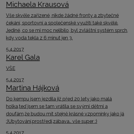
Michaela Krausová
Vše skvěle zařízené, nikde žádné fronty a zbytečné
čekání, sportovní a společenské využití také skvělé.
Jediné, co se mi moc nelíbilo, byl zvláštní systém sprch,
kdy voda tekla z 6 minut jen 3.
5.4.2017
Karel Gala
VŠE
5.4.2017
Martina Hájková
Do kempu jsem jezdila již před 20 lety jako malá
holka,teď jsem se tam vrátila se svými dětmi a
doufám,že budou mít stejně krásné vzpomínky jako já
:)Ubytování,prostředí,zábava.. vše super :)
5.4.2017