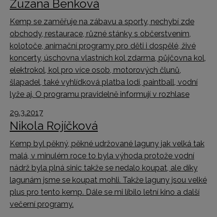
Zuzana Benková
Kemp se zaměřuje na zábavu a sporty, nechybí zde
obchody, restaurace, různé stánky s občerstvením,
kolotoče, animační programy pro děti i dospělé, živé
koncerty, úschovna vlastních kol zdarma, půjčovna kol,
elektrokol, kol pro více osob, motorových člunů,
šlapadel, také vyhlídková platba lodí, paintball, vodní
lyže aj. O programu pravidelně informují v rozhlase
29.3.2017
Nikola Rojíčková
Kemp byl pěkný, pěkné udržované laguny jak velká tak
malá, v minulém roce to byla výhoda protože vodní
nádrž byla plná sinic takže se nedalo koupat, ale díky
lagunám jsme se koupat mohli. Takže laguny jsou velké
plus pro tento kemp. Dále se mi líbilo letní kino a další
večerní programy.