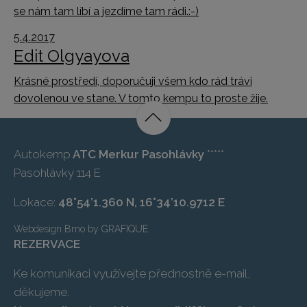
se nám tam líbí a jezdíme tam rádi.:-)
5.4.2017
Edit Olgyayova
Krásné prostředí, doporučuji všem kdo rád trávi
dovolenou ve stane. V tomto kempu to proste žije.
Autokemp
ATC Merkur Pasohlávky
*****
Pasohlávky 114 E
Lokace:
48°54’1.360 N, 16°34’10.9712 E
Webdesign Brno
by
GRAFIQUE
REZERVACE
Ke komunikaci využívejte přednostně e-mail,
děkujeme.