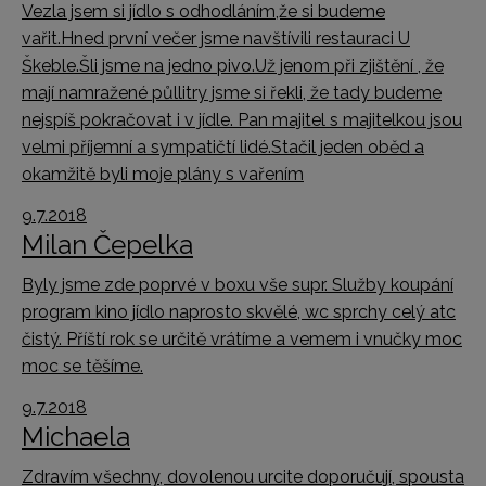
Vezla jsem si jídlo s odhodláním,že si budeme
vařit.Hned první večer jsme navštívili restauraci U
Škeble.Šli jsme na jedno pivo.Už jenom při zjištění , že
mají namražené půllitry jsme si řekli, že tady budeme
nejspíš pokračovat i v jídle. Pan majitel s majitelkou jsou
velmi příjemní a sympatičtí lidé.Stačil jeden oběd a
okamžitě byli moje plány s vařením
9.7.2018
Milan Čepelka
Byly jsme zde poprvé v boxu vše supr. Služby koupání
program kino jídlo naprosto skvělé, wc sprchy celý atc
čistý. Příští rok se určitě vrátíme a vemem i vnučky moc
moc se těšíme.
9.7.2018
Michaela
Zdravím všechny, dovolenou urcite doporučují, spousta