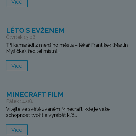
Více
LÉTO S EVŽENEM
Čtvrtek 13.08.
Tři kamarádi z menšího města – lékař František (Martin
Myšička), ředitel místní...
Více
MINECRAFT FILM
Pátek 14.08.
Vítejte ve světě zvaném Minecraft, kde je vaše
schopnost tvořit a vyrábět klíč...
Více