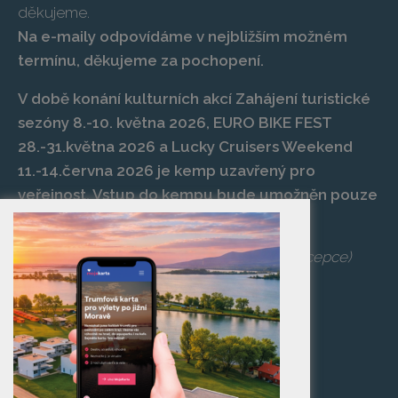
děkujeme.
Na e-maily odpovídáme v nejbližším možném
termínu, děkujeme za pochopení.
V době konání kulturních akcí Zahájení turistické
sezóny 8.-10. května 2026, EURO BIKE FEST
28.-31.května 2026 a Lucky Cruisers Weekend
11.-14.června 2026 je kemp uzavřený pro
veřejnost. Vstup do kempu bude umožněn pouze
po zaplacení vstupenky na danou akci.
Telefon:
+420 519 427 714
,
539 029 266
(recepce)
E-mail:
camp@pasohlavky.cz
SPOJTE SE S NÁMI