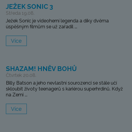
JEŽEK SONIC 3
Středa 19.08.
Ježek Sonic je videoherní legenda a díky dvěma
úspěšným filmům se už zařadil ...
Více
SHAZAM! HNĚV BOHŮ
Čtvrtek 20.08.
Billy Batson a jeho nevlastní sourozenci se stále učí
skloubit životy teenagerů s kariérou superhrdinů. Když
na Zemi ...
Více