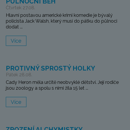
PŮLNOČNÍ BĚH
Čtvrtek 27.08.
Hlavní postavou americké krimi komedie je bývalý
policista Jack Walsh, který musí do pátku do půlnoci
dodat ...
Více
PROTIVNÝ SPROSTÝ HOLKY
Pátek 28.08.
Cady Heron měla určitě neobvyklé dětství. Její rodiče
jsou zoology a spolu s nimi žila 15 let ...
Více
ZROZENÍ ALCHYMISTKY