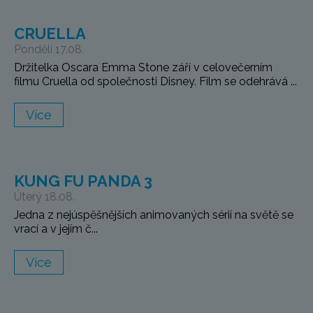
CRUELLA
Pondělí 17.08.
Držitelka Oscara Emma Stone září v celovečerním
filmu Cruella od společnosti Disney. Film se odehrává ...
Více
KUNG FU PANDA 3
Úterý 18.08.
Jedna z nejúspěšnějších animovaných sérií na světě se
vrací a v jejím č...
Více