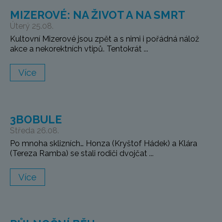
MIZEROVÉ: NA ŽIVOT A NA SMRT
Úterý 25.08.
Kultovní Mizerové jsou zpět a s nimi i pořádná nálož
akce a nekorektních vtipů. Tentokrát ...
Více
3BOBULE
Středa 26.08.
Po mnoha sklizních… Honza (Kryštof Hádek) a Klára
(Tereza Ramba) se stali rodiči dvojčat ...
Více