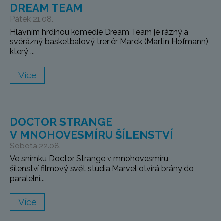
DREAM TEAM
Pátek 21.08.
Hlavním hrdinou komedie Dream Team je rázný a
svérázný basketbalový trenér Marek (Martin Hofmann),
který ...
Více
DOCTOR STRANGE
V MNOHOVESMÍRU ŠÍLENSTVÍ
Sobota 22.08.
Ve snímku Doctor Strange v mnohovesmíru
šílenství filmový svět studia Marvel otvírá brány do
paralelní...
Více