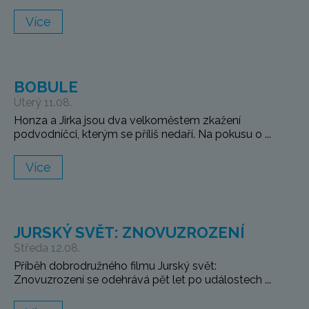
Více
BOBULE
Úterý 11.08.
Honza a Jirka jsou dva velkoměstem zkažení
podvodníčci, kterým se příliš nedaří. Na pokusu o ...
Více
JURSKÝ SVĚT: ZNOVUZROZENÍ
Středa 12.08.
Příběh dobrodružného filmu Jurský svět:
Znovuzrození se odehrává pět let po událostech ...