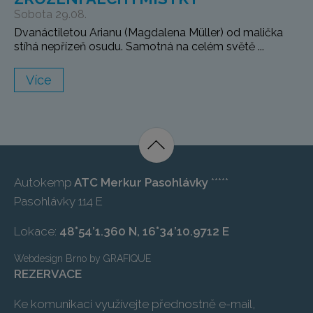
Sobota 29.08.
Dvanáctiletou Arianu (Magdalena Müller) od malička
stíhá nepřízeň osudu. Samotná na celém světě ...
Více
Autokemp
ATC Merkur Pasohlávky
*****
Pasohlávky 114 E
Lokace:
48°54’1.360 N, 16°34’10.9712 E
Webdesign Brno
by
GRAFIQUE
REZERVACE
Ke komunikaci využívejte přednostně e-mail,