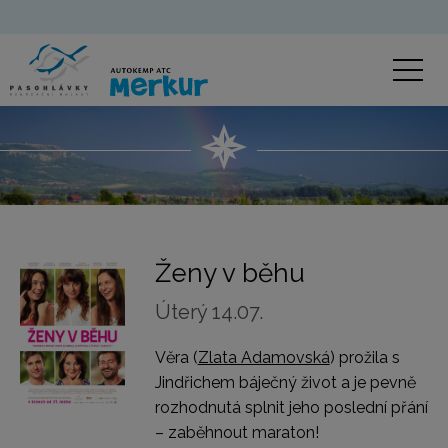
Ženy v běhu
Úterý 14.07.
Věra (
Zlata Adamovská
) prožila s
Jindřichem báječný život a je pevně
rozhodnutá splnit jeho poslední přání
– zaběhnout maraton!