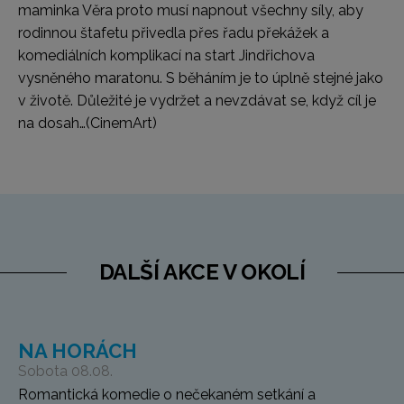
maminka Věra proto musí napnout všechny síly, aby
rodinnou štafetu přivedla přes řadu překážek a
komediálních komplikací na start Jindřichova
vysněného maratonu. S běháním je to úplně stejné jako
v životě. Důležité je vydržet a nevzdávat se, když cíl je
na dosah…
(CinemArt)
DALŠÍ AKCE V OKOLÍ
NA HORÁCH
Sobota 08.08.
Romantická komedie o nečekaném setkání a