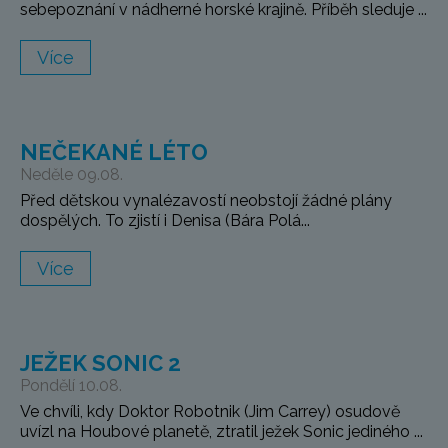
sebepoznání v nádherné horské krajině. Příběh sleduje ...
Více
NEČEKANÉ LÉTO
Neděle 09.08.
Před dětskou vynalézavostí neobstojí žádné plány
dospělých. To zjistí i Denisa (Bára Polá...
Více
JEŽEK SONIC 2
Pondělí 10.08.
Ve chvíli, kdy Doktor Robotnik (Jim Carrey) osudově
uvízl na Houbové planetě, ztratil ježek Sonic jediného ...