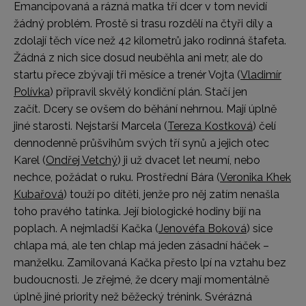
Emancipovaná a rázná matka tří dcer v tom nevidí
žádný problém. Prostě si trasu rozdělí na čtyři díly a
zdolají těch více než 42 kilometrů jako rodinná štafeta.
Žádná z nich sice dosud neuběhla ani metr, ale do
startu přece zbývají tři měsíce a trenér Vojta (
Vladimír
Polívka
) připravil skvělý kondiční plán. Stačí jen
začít. Dcery se ovšem do běhání nehrnou. Mají úplně
jiné starosti. Nejstarší Marcela (
Tereza Kostková
) čelí
dennodenně průšvihům svých tří synů a jejich otec
Karel (
Ondřej Vetchý
) ji už dvacet let neumí, nebo
nechce, požádat o ruku. Prostřední Bára (
Veronika Khek
Kubařová
) touží po dítěti, jenže pro něj zatím nenašla
toho pravého tatínka. Její biologické hodiny bijí na
poplach. A nejmladší Kačka (
Jenovéfa Boková
) sice
chlapa má, ale ten chlap má jeden zásadní háček –
manželku. Zamilovaná Kačka přesto lpí na vztahu bez
budoucnosti. Je zřejmé, že dcery mají momentálně
úplně jiné priority než běžecký trénink. Svérázná