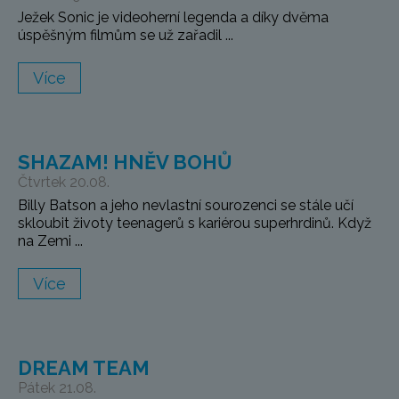
Ježek Sonic je videoherní legenda a díky dvěma
úspěšným filmům se už zařadil ...
Více
SHAZAM! HNĚV BOHŮ
Čtvrtek 20.08.
Billy Batson a jeho nevlastní sourozenci se stále učí
skloubit životy teenagerů s kariérou superhrdinů. Když
na Zemi ...
Více
DREAM TEAM
Pátek 21.08.