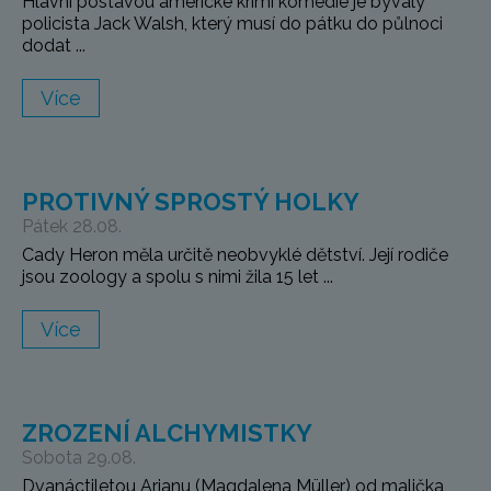
Hlavní postavou americké krimi komedie je bývalý
policista Jack Walsh, který musí do pátku do půlnoci
dodat ...
Více
PROTIVNÝ SPROSTÝ HOLKY
Pátek 28.08.
Cady Heron měla určitě neobvyklé dětství. Její rodiče
jsou zoology a spolu s nimi žila 15 let ...
Více
ZROZENÍ ALCHYMISTKY
Sobota 29.08.
Dvanáctiletou Arianu (Magdalena Müller) od malička