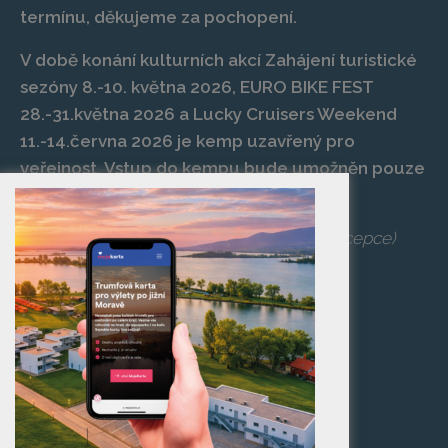
termínu, děkujeme za pochopení.
V době konání kulturních akcí Zahájení turistické
sezóny 8.-10. května 2026, EURO BIKE FEST
28.-31.května 2026 a Lucky Cruisers Weekend
11.-14.června 2026 je kemp uzavřený pro
veřejnost. Vstup do kempu bude umožněn pouze
po zaplacení vstupenky na danou akci.
Telefon:
+420 519 427 714
,
539 029 266
(recepce)
E-mail:
camp@pasohlavky.cz
SPOJTE SE S NÁMI