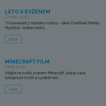
LÉTO S EVŽENEM
Čtvrtek 13.08.
Tři kamarádi z menšího města – lékař František (Martin
Myšička), ředitel místní...
Více
MINECRAFT FILM
Pátek 14.08.
Vítejte ve světě zvaném Minecraft, kde je vaše
schopnost tvořit a vyrábět klíč...
Více