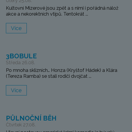
Úterý 25.08.
Kultovní Mizerové jsou zpět a s nimi i pořádná nálož
akce a nekorektních vtipů. Tentokrát ...
Více
3BOBULE
Středa 26.08.
Po mnoha sklizních… Honza (Kryštof Hádek) a Klára
(Tereza Ramba) se stali rodiči dvojčat ...
Více
PŮLNOČNÍ BĚH
Čtvrtek 27.08.