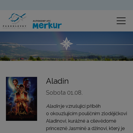
Aladin
Sobota 01.08.
Aladin
je vzrušující příběh
o okouzlujícím pouličním zlodějíčkovi
Aladinovi, kurážné a cílevědomé
princezně Jasmíně a džinovi, který je