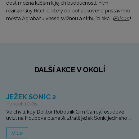
dost možná klíčem k jejich budoucnosti. Film
režíruje
Guy Ritchie
, který do pohádkového přístavního
města Agrabahu vnese svižnou a strhující akci.
(
Falcon
)
DALŠÍ AKCE V OKOLÍ
JEŽEK SONIC 2
Pondělí 10.08.
Ve chvíli, kdy Doktor Robotnik (Jim Carrey) osudově
uvízl na Houbové planetě, ztratil ježek Sonic jediného ...
Více