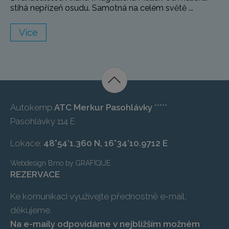
stíhá nepřízeň osudu. Samotná na celém světě ...
Více
Autokemp
ATC Merkur Pasohlávky
*****
Pasohlávky 114 E
Lokace:
48°54’1.360 N, 16°34’10.9712 E
Webdesign Brno
by
GRAFIQUE
REZERVACE
Ke komunikaci využívejte přednostně e-mail,
děkujeme.
Na e-maily odpovídáme v nejbližším možném