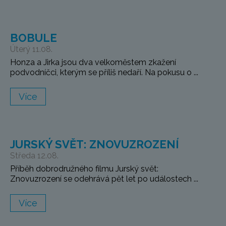
BOBULE
Úterý 11.08.
Honza a Jirka jsou dva velkoměstem zkažení
podvodníčci, kterým se příliš nedaří. Na pokusu o ...
Více
JURSKÝ SVĚT: ZNOVUZROZENÍ
Středa 12.08.
Příběh dobrodružného filmu Jurský svět:
Znovuzrození se odehrává pět let po událostech ...
Více