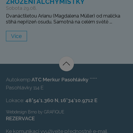
ZROZENÍ ALCHYMISTKY
Sobota 29.08.
Dvanáctiletou Arianu (Magdalena Müller) od malička
stíhá nepřízeň osudu. Samotná na celém světě ...
Více
Autokemp
ATC Merkur Pasohlávky
*****
Pasohlávky 114 E
Lokace:
48°54’1.360 N, 16°34’10.9712 E
Webdesign Brno
by
GRAFIQUE
REZERVACE
Ke komunikaci využívejte přednostně e-mail,