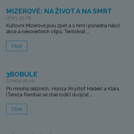
MIZEROVÉ: NA ŽIVOT A NA SMRT
Úterý 25.08.
Kultovní Mizerové jsou zpět a s nimi i pořádná nálož
akce a nekorektních vtipů. Tentokrát ...
Více
3BOBULE
Středa 26.08.
Po mnoha sklizních… Honza (Kryštof Hádek) a Klára
(Tereza Ramba) se stali rodiči dvojčat ...
Více