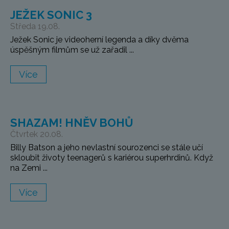
JEŽEK SONIC 3
Středa 19.08.
Ježek Sonic je videoherní legenda a díky dvěma
úspěšným filmům se už zařadil ...
Více
SHAZAM! HNĚV BOHŮ
Čtvrtek 20.08.
Billy Batson a jeho nevlastní sourozenci se stále učí
skloubit životy teenagerů s kariérou superhrdinů. Když
na Zemi ...
Více