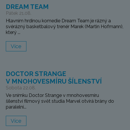
DREAM TEAM
Pátek 21.08.
Hlavním hrdinou komedie Dream Team je rázný a
svérázný basketbalový trenér Marek (Martin Hofmann),
který ...
Více
DOCTOR STRANGE
V MNOHOVESMÍRU ŠÍLENSTVÍ
Sobota 22.08.
Ve snímku Doctor Strange v mnohovesmíru
šílenství filmový svět studia Marvel otvírá brány do
paralelní...
Více