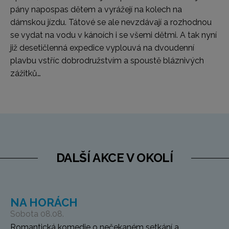
pány napospas dětem a vyrážejí na kolech na
dámskou jízdu. Tátové se ale nevzdávají a rozhodnou
se vydat na vodu v kánoích i se všemi dětmi. A tak nyní
již desetičlenná expedice vyplouvá na dvoudenní
plavbu vstříc dobrodružstvím a spoustě bláznivých
zážitků…
DALŠÍ AKCE V OKOLÍ
NA HORÁCH
Sobota 08.08.
Romantická komedie o nečekaném setkání a