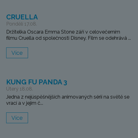
CRUELLA
Pondělí 17.08.
Držitelka Oscara Emma Stone září v celovečerním
filmu Cruella od společnosti Disney. Film se odehrává ...
Více
KUNG FU PANDA 3
Úterý 18.08.
Jedna z nejúspěšnějších animovaných sérií na světě se
vrací a v jejím č...
Více