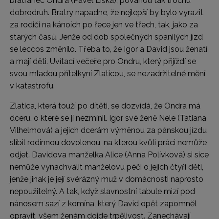
bratranec Ondra (Pavel Liška), povahou tak trochu
dobrodruh. Bratry napadne, že nejlepší by bylo vyrazit
za rodiči na kánoích po řece jen ve třech, tak, jako za
starých časů. Jenže od dob společných spanilých jízd
se leccos změnilo. Třeba to, že Igor a David jsou ženatí
a mají děti. Uvítací večeře pro Ondru, který přijíždí se
svou mladou přítelkyní Zlaticou, se nezadržitelně mění
v katastrofu.
Zlatica, která touží po dítěti, se dozvídá, že Ondra má
dceru, o které se jí nezmínil. Igor své ženě Nele (Tatiana
Vilhelmová) a jejich dcerám výměnou za pánskou jízdu
slíbil rodinnou dovolenou, na kterou kvůli práci nemůže
odjet. Davidova manželka Alice (Anna Polívková) si sice
nemůže vynachválit manželovu péči o jejich čtyři děti,
jenže jinak je její svérázný muž v domácnosti naprosto
nepoužitelný. A tak, když slavnostní tabule mizí pod
nánosem sazí z komína, který David opět zapomněl
opravit, všem ženám dojde trpělivost. Zanechávají