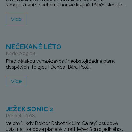
sebepoznání v nádherné horské krajině. Příběh sleduje ...
Více
NEČEKANÉ LÉTO
Neděle 09.08.
Před dětskou vynalézavostí neobstojí žádné plány
dospělých. To zjistí i Denisa (Bára Polá...
Více
JEŽEK SONIC 2
Pondělí 10.08.
Ve chvíli, kdy Doktor Robotnik (Jim Carrey) osudově
uvízl na Houbové planetě, ztratil ježek Sonic jediného ...