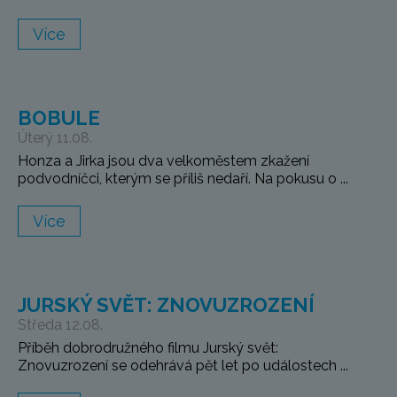
Více
BOBULE
Úterý 11.08.
Honza a Jirka jsou dva velkoměstem zkažení
podvodníčci, kterým se příliš nedaří. Na pokusu o ...
Více
JURSKÝ SVĚT: ZNOVUZROZENÍ
Středa 12.08.
Příběh dobrodružného filmu Jurský svět:
Znovuzrození se odehrává pět let po událostech ...