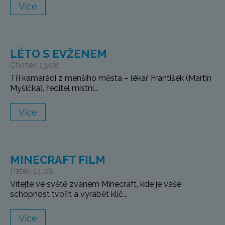
Více
LÉTO S EVŽENEM
Čtvrtek 13.08.
Tři kamarádi z menšího města – lékař František (Martin
Myšička), ředitel místní...
Více
MINECRAFT FILM
Pátek 14.08.
Vítejte ve světě zvaném Minecraft, kde je vaše
schopnost tvořit a vyrábět klíč...
Více