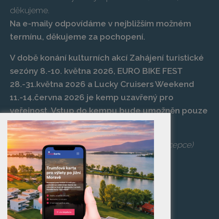
děkujeme.
Na e-maily odpovídáme v nejbližším možném
termínu, děkujeme za pochopení.
V době konání kulturních akcí Zahájení turistické
sezóny 8.-10. května 2026, EURO BIKE FEST
28.-31.května 2026 a Lucky Cruisers Weekend
11.-14.června 2026 je kemp uzavřený pro
veřejnost. Vstup do kempu bude umožněn pouze
po zaplacení vstupenky na danou akci.
Telefon:
+420 519 427 714
,
539 029 266
(recepce)
E-mail:
camp@pasohlavky.cz
SPOJTE SE S NÁMI