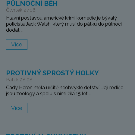
PŮLNOČNÍ BĚH
Čtvrtek 27.08.
Hlavní postavou americké krimi komedie je bývalý
policista Jack Walsh, který musí do pátku do půlnoci
dodat ...
Více
PROTIVNÝ SPROSTÝ HOLKY
Pátek 28.08.
Cady Heron měla určitě neobvyklé dětství. Její rodiče
jsou zoology a spolu s nimi žila 15 let ...
Více