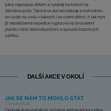
pány napospas dětem a vyrážejí na kolech na
dámskou jízdu. Tátové se ale nevzdávají a rozhodnou
se vydat na vodu v kánoích i se všemi dětmi. A tak nyní
již desetičlenná expedice vyplouvá na dvoudenní
plavbu vstříc dobrodružstvím a spoustě bláznivých
zážitků…
DALŠÍ AKCE V OKOLÍ
JAK SE NÁM TO MOHLO STÁT
Čtvrtek 06.08.
Cimburk-Kolovratníkovi, početná aristokratická rodina,