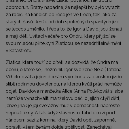
bratranec Ondra (Pavel Liška), povahou tak trochu
dobrodruh. Bratry napadne, že nejlepší by bylo vyrazit
za rodiči na kánoích po řece jen ve třech, tak, jako za
starých časů. Jenže od dob společných spanilých jízd
se leccos změnilo. Třeba to, že Igor a David jsou ženatí
a mají děti. Uvítací večeře pro Ondru, který přijíždí se
svou mladou přítelkyní Zlaticou, se nezadržitelně mění
v katastrofu.
Zlatica, která touží po dítěti, se dozvídá, že Ondra má
dceru, o které se jí nezmínil. Igor své ženě Nele (Tatiana
Vilhelmová) a jejich dcerám výměnou za pánskou jízdu
slíbil rodinnou dovolenou, na kterou kvůli práci nemůže
odjet. Davidova manželka Alice (Anna Polívková) si sice
nemůže vynachválit manželovu péči o jejich čtyři děti,
jenže jinak je její svérázný muž v domácnosti naprosto
nepoužitelný. A tak, když slavnostní tabule mizí pod
nánosem sazí z komína, který David opět zapomněl
opravit, všem ženám dojde trpělivost. Zanechávají