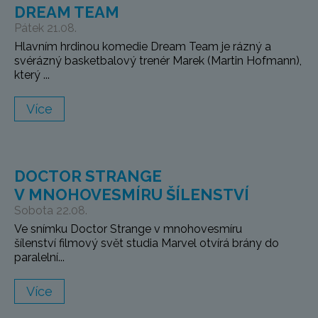
DREAM TEAM
Pátek 21.08.
Hlavním hrdinou komedie Dream Team je rázný a
svérázný basketbalový trenér Marek (Martin Hofmann),
který ...
Více
DOCTOR STRANGE
V MNOHOVESMÍRU ŠÍLENSTVÍ
Sobota 22.08.
Ve snímku Doctor Strange v mnohovesmíru
šílenství filmový svět studia Marvel otvírá brány do
paralelní...
Více