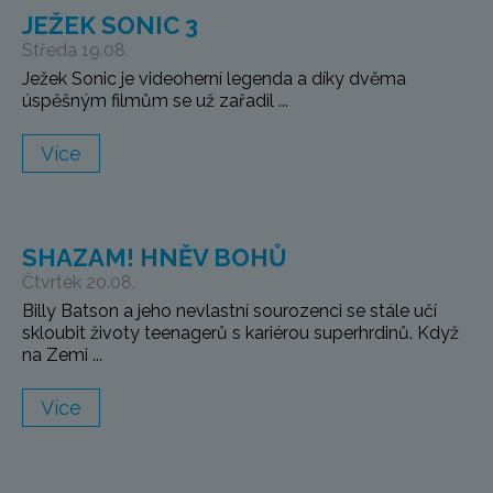
JEŽEK SONIC 3
Středa 19.08.
Ježek Sonic je videoherní legenda a díky dvěma
úspěšným filmům se už zařadil ...
Více
SHAZAM! HNĚV BOHŮ
Čtvrtek 20.08.
Billy Batson a jeho nevlastní sourozenci se stále učí
skloubit životy teenagerů s kariérou superhrdinů. Když
na Zemi ...
Více