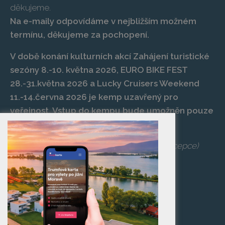
děkujeme.
Na e-maily odpovídáme v nejbližším možném
termínu, děkujeme za pochopení.
V době konání kulturních akcí Zahájení turistické
sezóny 8.-10. května 2026, EURO BIKE FEST
28.-31.května 2026 a Lucky Cruisers Weekend
11.-14.června 2026 je kemp uzavřený pro
veřejnost. Vstup do kempu bude umožněn pouze
po zaplacení vstupenky na danou akci.
Telefon:
+420 519 427 714
,
539 029 266
(recepce)
E-mail:
camp@pasohlavky.cz
SPOJTE SE S NÁMI