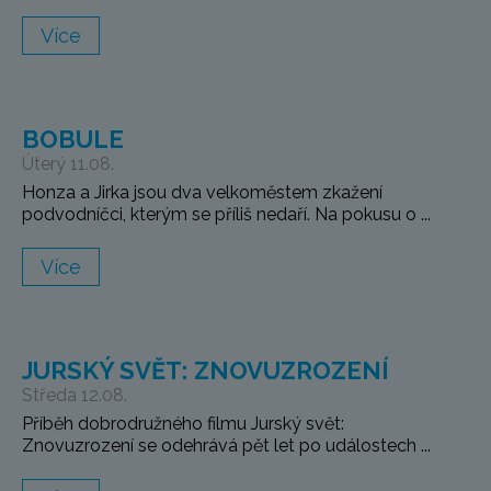
Více
BOBULE
Úterý 11.08.
Honza a Jirka jsou dva velkoměstem zkažení
podvodníčci, kterým se příliš nedaří. Na pokusu o ...
Více
JURSKÝ SVĚT: ZNOVUZROZENÍ
Středa 12.08.
Příběh dobrodružného filmu Jurský svět:
Znovuzrození se odehrává pět let po událostech ...