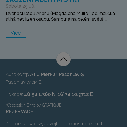
Sobota 29.08.
Dvanáctiletou Arianu (Magdalena Müller) od malička
stíhá nepřízeň osudu. Samotná na celém světě ...
Více
Autokemp
ATC Merkur Pasohlávky
*****
Pasohlávky 114 E
Lokace:
48°54’1.360 N, 16°34’10.9712 E
Webdesign Brno
by
GRAFIQUE
REZERVACE
Ke komunikaci využívejte přednostně e-mail,