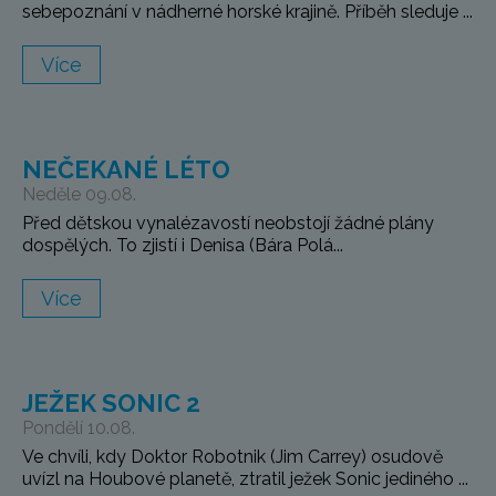
sebepoznání v nádherné horské krajině. Příběh sleduje ...
Více
NEČEKANÉ LÉTO
Neděle 09.08.
Před dětskou vynalézavostí neobstojí žádné plány
dospělých. To zjistí i Denisa (Bára Polá...
Více
JEŽEK SONIC 2
Pondělí 10.08.
Ve chvíli, kdy Doktor Robotnik (Jim Carrey) osudově
uvízl na Houbové planetě, ztratil ježek Sonic jediného ...