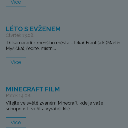
Více
LÉTO S EVŽENEM
Čtvrtek 13.08.
Tři kamarádi z menšího města – lékař František (Martin
Myšička), ředitel místní...
Více
MINECRAFT FILM
Pátek 14.08.
Vítejte ve světě zvaném Minecraft, kde je vaše
schopnost tvořit a vyrábět klíč...
Více