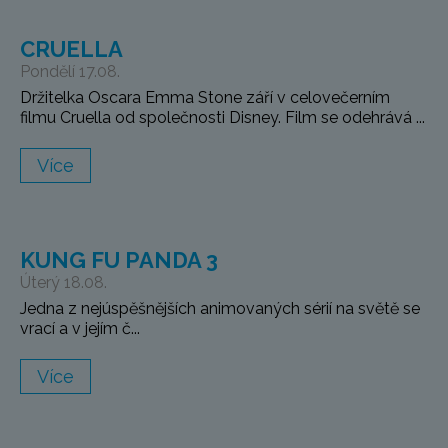
CRUELLA
Pondělí 17.08.
Držitelka Oscara Emma Stone září v celovečerním
filmu Cruella od společnosti Disney. Film se odehrává ...
Více
KUNG FU PANDA 3
Úterý 18.08.
Jedna z nejúspěšnějších animovaných sérií na světě se
vrací a v jejím č...
Více