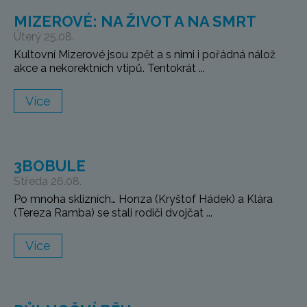
MIZEROVÉ: NA ŽIVOT A NA SMRT
Úterý 25.08.
Kultovní Mizerové jsou zpět a s nimi i pořádná nálož
akce a nekorektních vtipů. Tentokrát ...
Více
3BOBULE
Středa 26.08.
Po mnoha sklizních… Honza (Kryštof Hádek) a Klára
(Tereza Ramba) se stali rodiči dvojčat ...
Více