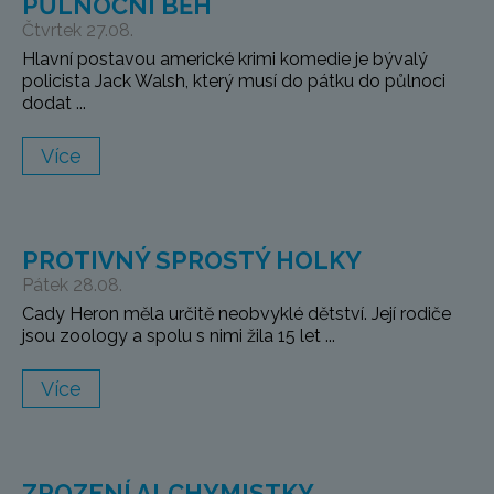
PŮLNOČNÍ BĚH
Čtvrtek 27.08.
Hlavní postavou americké krimi komedie je bývalý
policista Jack Walsh, který musí do pátku do půlnoci
dodat ...
Více
PROTIVNÝ SPROSTÝ HOLKY
Pátek 28.08.
Cady Heron měla určitě neobvyklé dětství. Její rodiče
jsou zoology a spolu s nimi žila 15 let ...
Více
ZROZENÍ ALCHYMISTKY