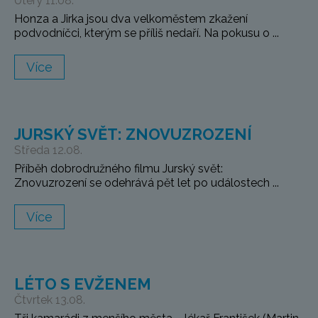
Úterý 11.08.
Honza a Jirka jsou dva velkoměstem zkažení
podvodníčci, kterým se příliš nedaří. Na pokusu o ...
Více
JURSKÝ SVĚT: ZNOVUZROZENÍ
Středa 12.08.
Příběh dobrodružného filmu Jurský svět:
Znovuzrození se odehrává pět let po událostech ...
Více
LÉTO S EVŽENEM
Čtvrtek 13.08.