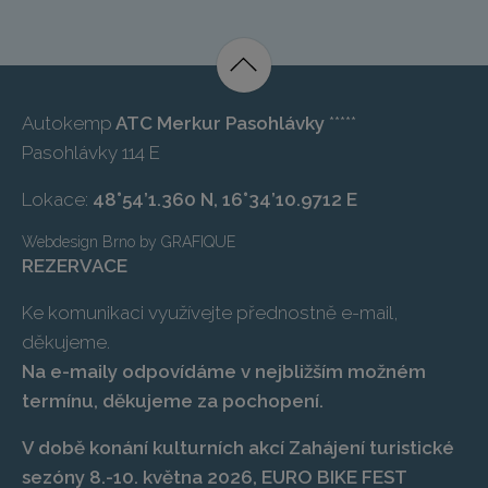
Autokemp
ATC Merkur Pasohlávky
*****
Pasohlávky 114 E
Lokace:
48°54’1.360 N, 16°34’10.9712 E
Webdesign Brno
by
GRAFIQUE
REZERVACE
Ke komunikaci využívejte přednostně e-mail,
děkujeme.
Na e-maily odpovídáme v nejbližším možném
termínu, děkujeme za pochopení.
V době konání kulturních akcí Zahájení turistické
sezóny 8.-10. května 2026, EURO BIKE FEST