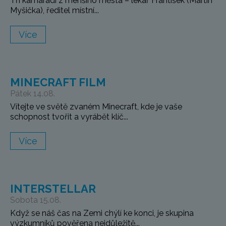
Tři kamarádi z menšího města – lékař František (Martin
Myšička), ředitel místní...
Více
MINECRAFT FILM
Pátek 14.08.
Vítejte ve světě zvaném Minecraft, kde je vaše
schopnost tvořit a vyrábět klíč...
Více
INTERSTELLAR
Sobota 15.08.
Když se náš čas na Zemi chýlí ke konci, je skupina
výzkumníků pověřena nejdůležitě...