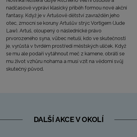
Novinka režiséra Guye Ritchieho velmi osobitě a
nadčasově vypráví klasický příběh formou nové akční
fantasy. Když je v Artušově dětství zavražděn jeho
otec, zmocní se koruny Artušův strýc Vortigern (Jude
Law). Artuš, oloupený o následnické právo
prvorozeného syna, vůbec netuší, kdo ve skutečnosti
je, vyrůstá v tvrdém prostředí městských uliček. Když
se mu ale podaří vytáhnout meč z kamene, obrátí se
mu život vzhůru nohama a musí vzít na vědomí svůj
skutečný původ.
DALŠÍ AKCE V OKOLÍ