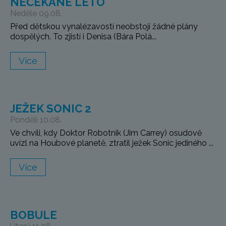
NEČEKANÉ LÉTO
Neděle 09.08.
Před dětskou vynalézavostí neobstojí žádné plány
dospělých. To zjistí i Denisa (Bára Polá...
Více
JEŽEK SONIC 2
Pondělí 10.08.
Ve chvíli, kdy Doktor Robotnik (Jim Carrey) osudově
uvízl na Houbové planetě, ztratil ježek Sonic jediného ...
Více
BOBULE