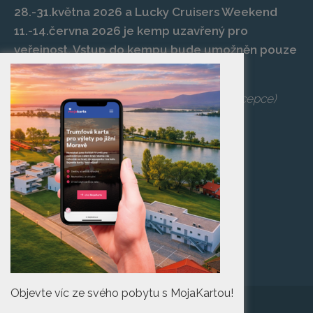
28.-31.května 2026 a Lucky Cruisers Weekend
11.-14.června 2026 je kemp uzavřený pro
veřejnost. Vstup do kempu bude umožněn pouze
po zaplacení vstupenky na danou akci.
Telefon:
+420 519 427 714
,
539 029 266
(recepce)
E-mail:
camp@pasohlavky.cz
SPOJTE SE S NÁMI
Turistické informační
centrum Pasohlávky
Objevte víc ze svého pobytu s MojaKartou!