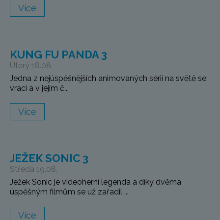
Více
KUNG FU PANDA 3
Úterý 18.08.
Jedna z nejúspěšnějších animovaných sérií na světě se
vrací a v jejím č...
Více
JEŽEK SONIC 3
Středa 19.08.
Ježek Sonic je videoherní legenda a díky dvěma
úspěšným filmům se už zařadil ...
Více