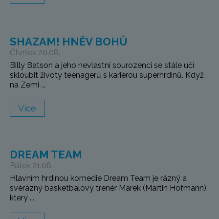
SHAZAM! HNĚV BOHŮ
Čtvrtek 20.08.
Billy Batson a jeho nevlastní sourozenci se stále učí
skloubit životy teenagerů s kariérou superhrdinů. Když
na Zemi ...
Více
DREAM TEAM
Pátek 21.08.
Hlavním hrdinou komedie Dream Team je rázný a
svérázný basketbalový trenér Marek (Martin Hofmann),
který ...