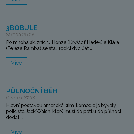
3BOBULE
Středa 26.08.
Po mnoha sklizních… Honza (Kryštof Hádek) a Klára
(Tereza Ramba) se stali rodiči dvojčat ...
Více
PŮLNOČNÍ BĚH
Čtvrtek 27.08.
Hlavní postavou americké krimi komedie je bývalý
policista Jack Walsh, který musí do pátku do půlnoci
dodat ...
Více