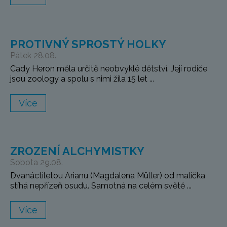
PROTIVNÝ SPROSTÝ HOLKY
Pátek 28.08.
Cady Heron měla určitě neobvyklé dětství. Její rodiče
jsou zoology a spolu s nimi žila 15 let ...
Více
ZROZENÍ ALCHYMISTKY
Sobota 29.08.
Dvanáctiletou Arianu (Magdalena Müller) od malička
stíhá nepřízeň osudu. Samotná na celém světě ...
Více