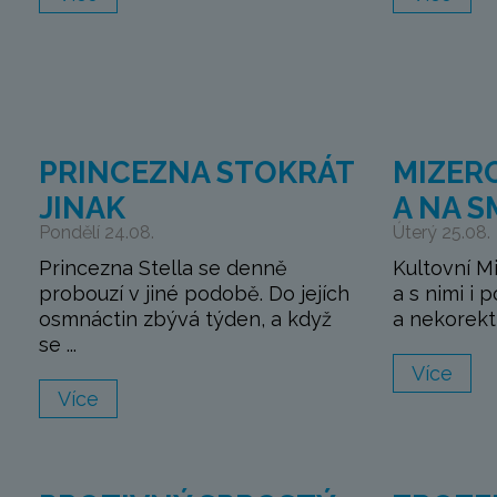
PRINCEZNA STOKRÁT
MIZERO
JINAK
A NA 
Pondělí 24.08.
Úterý 25.08.
Princezna Stella se denně
Kultovní M
probouzí v jiné podobě. Do jejích
a s nimi i 
osmnáctin zbývá týden, a když
a nekorektn
se ...
Více
Více