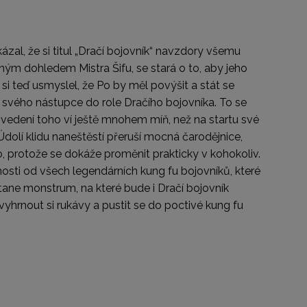
zal, že si titul „Dračí bojovník“ navzdory všemu
ým dohledem Mistra Šifu, se stará o to, aby jeho
si teď usmyslel, že Po by měl povýšit a stát se
vého nástupce do role Dračího bojovníka. To se
edení toho ví ještě mnohem míň, než na startu své
dolí klidu naneštěstí přeruší mocná čarodějnice,
o, protože se dokáže proměnit prakticky v kohokoliv.
osti od všech legendárních kung fu bojovníků, které
í stane monstrum, na které bude i Dračí bojovník
vyhrnout si rukávy a pustit se do poctivé kung fu