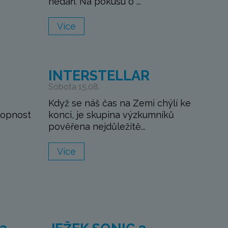
nedaří. Na pokusu o ...
Více
M
INTERSTELLAR
Sobota 15.08.
Když se náš čas na Zemi chýlí ke
hopnost
konci, je skupina výzkumníků
pověřena nejdůležitě...
Více