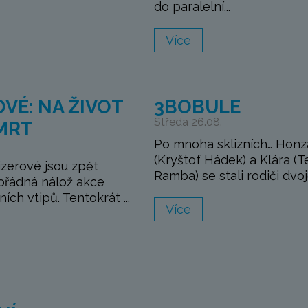
do paralelní...
Více
VÉ: NA ŽIVOT
3BOBULE
Středa 26.08.
SMRT
Po mnoha sklizních… Honz
(Kryštof Hádek) a Klára (T
izerové jsou zpět
Ramba) se stali rodiči dvojč
pořádná nálož akce
ích vtipů. Tentokrát ...
Více