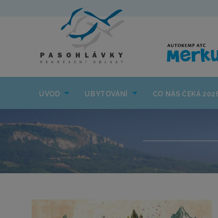
ÚVOD
UBYTOVÁNÍ
ÚVOD
UBYTOVÁNÍ
CO NÁS ČEKÁ 202