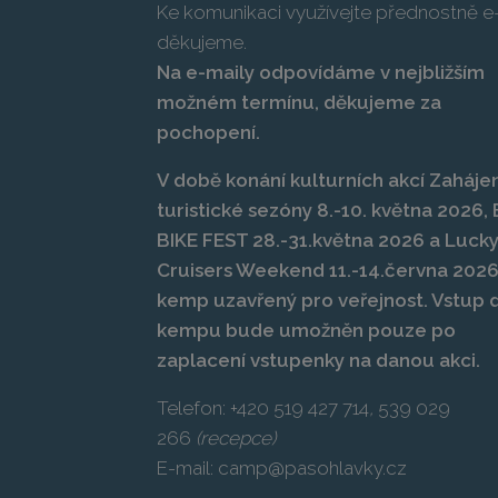
Ke komunikaci využívejte přednostně e-
děkujeme.
Na e-maily odpovídáme v nejbližším
možném termínu, děkujeme za
pochopení.
V době konání kulturních akcí Zahájen
turistické sezóny 8.-10. května 2026
BIKE FEST 28.-31.května 2026 a Luck
Cruisers Weekend 11.-14.června 2026
kemp uzavřený pro veřejnost. Vstup 
kempu bude umožněn pouze po
zaplacení vstupenky na danou akci.
Telefon:
+420 519 427 714
,
539 029
266
(recepce)
E-mail:
camp@pasohlavky.cz