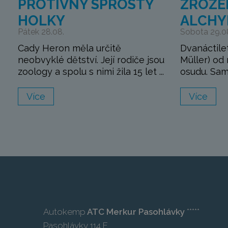
PROTIVNÝ SPROSTÝ
ZROZE
HOLKY
ALCHY
Pátek 28.08.
Sobota 29.0
Cady Heron měla určitě
Dvanáctile
neobvyklé dětství. Její rodiče jsou
Müller) od 
zoology a spolu s nimi žila 15 let ...
osudu. Sam
Více
Více
Autokemp
ATC Merkur Pasohlávky
*****
Pasohlávky 114 E