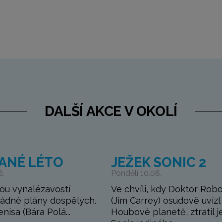
DALŠÍ AKCE V OKOLÍ
ANÉ LÉTO
JEŽEK SONIC 2
8.
Pondělí 10.08.
ou vynalézavostí
Ve chvíli, kdy Doktor Robo
žádné plány dospělých.
(Jim Carrey) osudově uvízl
Denisa (Bára Polá...
Houbové planetě, ztratil j