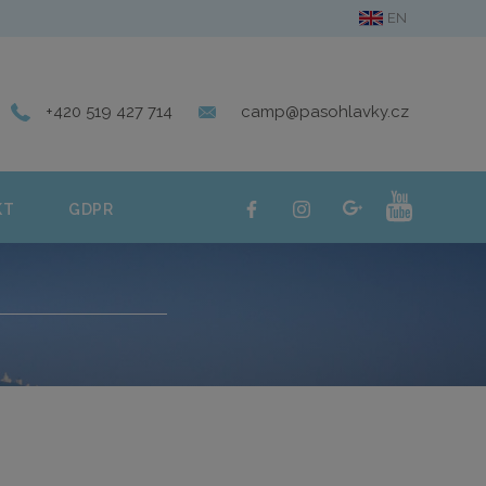
EN
ERIE
KONTAKT
GDPR
+420 519 427 714
camp@pasohlavky.cz
KT
GDPR