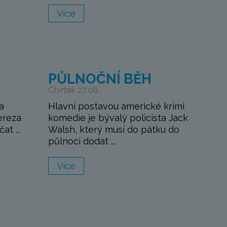
Více
PŮLNOČNÍ BĚH
Čtvrtek 27.08.
a
Hlavní postavou americké krimi
ereza
komedie je bývalý policista Jack
at ...
Walsh, který musí do pátku do
půlnoci dodat ...
Více