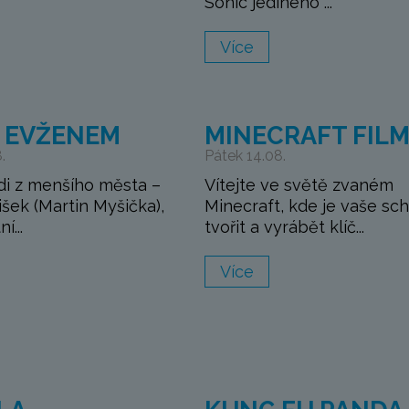
Sonic jediného ...
Více
S EVŽENEM
MINECRAFT FIL
.
Pátek 14.08.
di z menšího města –
Vítejte ve světě zvaném
išek (Martin Myšička),
Minecraft, kde je vaše sc
í...
tvořit a vyrábět klíč...
Více