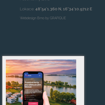
Lokace:
48°54’1.360 N, 16°34’10.9712 E
Webdesign Brno
by
GRAFIQUE