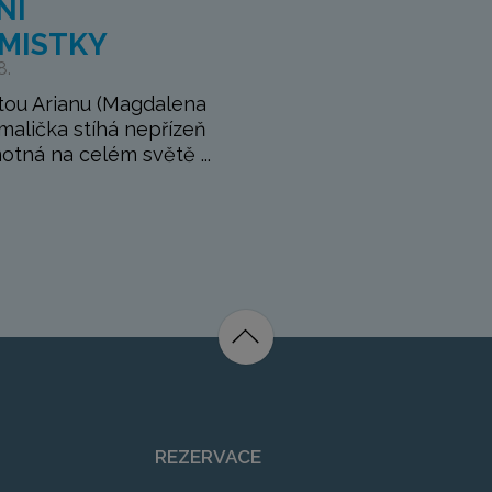
NÍ
MISTKY
8.
tou Arianu (Magdalena
malička stíhá nepřízeň
otná na celém světě ...
REZERVACE