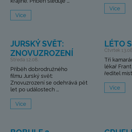
krajině. Příběh sleduje ...
Více
Více
JURSKÝ SVĚT:
LÉTO 
Čtvrtek 13.08
ZNOVUZROZENÍ
Tři kamará
Středa 12.08.
lékař Frant
Příběh dobrodružného
ředitel místn
filmu Jurský svět:
Znovuzrození se odehrává pět
Více
let po událostech ...
Více