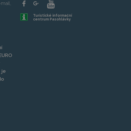
mail,
Turistické informační
centrum Pasohlávky
í
, EURO
y
 je
do