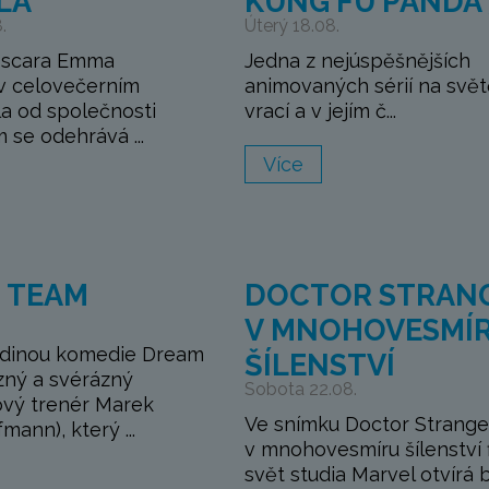
LA
KUNG FU PANDA 
.
Úterý 18.08.
 Oscara Emma
Jedna z nejúspěšnějších
 v celovečerním
animovaných sérií na svět
la od společnosti
vrací a v jejím č...
m se odehrává ...
Více
 TEAM
DOCTOR STRAN
V MNOHOVESMÍ
rdinou komedie Dream
ŠÍLENSTVÍ
zný a svérázný
Sobota 22.08.
vý trenér Marek
Ve snímku Doctor Strange
mann), který ...
v mnohovesmíru šílenství 
svět studia Marvel otvírá 