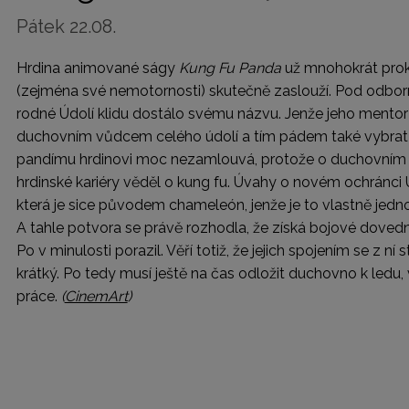
Pátek 22.08.
Hrdina animované ságy
Kung Fu Panda
už mnohokrát proká
(zejména své nemotornosti) skutečně zaslouží. Pod odborn
rodné Údolí klidu dostálo svému názvu. Jenže jeho mentor 
duchovním vůdcem celého údolí a tím pádem také vybrat s
pandímu hrdinovi moc nezamlouvá, protože o duchovním v
hrdinské kariéry věděl o kung fu. Úvahy o novém ochránci Ú
která je sice původem chameleón, jenže je to vlastně jedn
A tahle potvora se právě rozhodla, že získá bojové dovedn
Po v minulosti porazil. Věří totiž, že jejich spojením se z n
krátký. Po tedy musí ještě na čas odložit duchovno k ledu, 
práce.
(
CinemArt
)