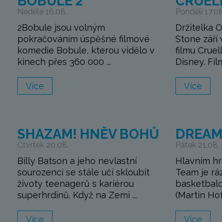
BOBULE 2
CRUEL
Neděle 16.08.
Pondělí 17.08
2Bobule jsou volným
Držitelka
pokračováním úspěšné filmové
Stone září
komedie Bobule, kterou vidělo v
filmu Cruel
kinech přes 360 000 ...
Disney. Fil
Více
Více
SHAZAM! HNĚV BOHŮ
DREAM
Čtvrtek 20.08.
Pátek 21.08.
Billy Batson a jeho nevlastní
Hlavním h
sourozenci se stále učí skloubit
Team je rá
životy teenagerů s kariérou
basketbalo
superhrdinů. Když na Zemi ...
(Martin Hof
Více
Více