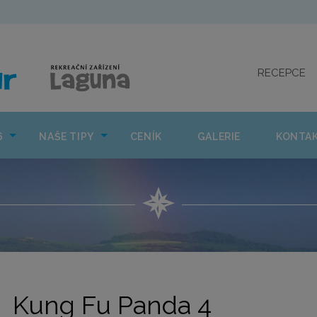
CO NÁS ČEKÁ 2026
NAŠE TIPY
CENÍK
GAL
RECEPCE
6
NAŠE TIPY
CENÍK
GALERIE
KONTA
Kung Fu Panda 4