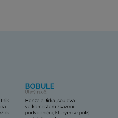
BOBULE
Úterý 11.08.
tnik
Honza a Jirka jsou dva
 na
velkoměstem zkažení
ežek
podvodníčci, kterým se příliš