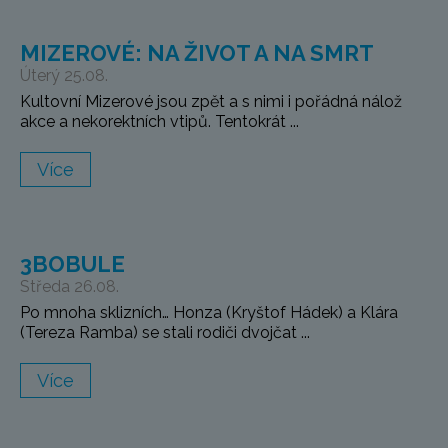
MIZEROVÉ: NA ŽIVOT A NA SMRT
Úterý 25.08.
Kultovní Mizerové jsou zpět a s nimi i pořádná nálož
akce a nekorektních vtipů. Tentokrát ...
Více
3BOBULE
Středa 26.08.
Po mnoha sklizních… Honza (Kryštof Hádek) a Klára
(Tereza Ramba) se stali rodiči dvojčat ...
Více