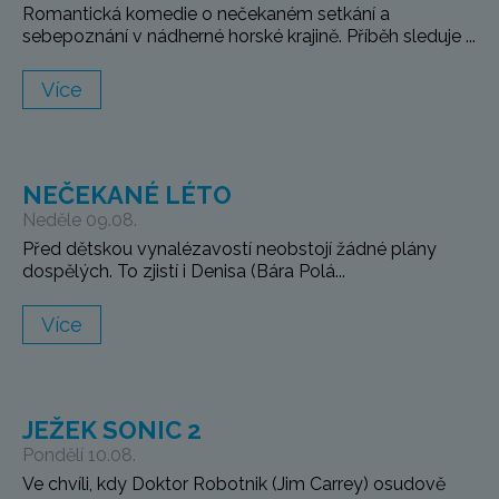
Romantická komedie o nečekaném setkání a
sebepoznání v nádherné horské krajině. Příběh sleduje ...
Více
NEČEKANÉ LÉTO
Neděle 09.08.
Před dětskou vynalézavostí neobstojí žádné plány
dospělých. To zjistí i Denisa (Bára Polá...
Více
JEŽEK SONIC 2
Pondělí 10.08.
Ve chvíli, kdy Doktor Robotnik (Jim Carrey) osudově