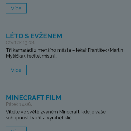
Více
LÉTO S EVŽENEM
Čtvrtek 13.08.
Tři kamarádi z menšího města – lékař František (Martin
Myšička), ředitel místní...
Více
MINECRAFT FILM
Pátek 14.08.
Vítejte ve světě zvaném Minecraft, kde je vaše
schopnost tvořit a vyrábět klíč...