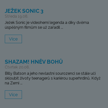
JEŽEK SONIC 3
Středa 19.08.
Ježek Sonic je videoherní legenda a díky dvěma
úspěšným filmům se už zařadil ...
Více
SHAZAM! HNĚV BOHŮ
Čtvrtek 20.08.
Billy Batson a jeho nevlastní sourozenci se stále učí
skloubit životy teenagerů s kariérou superhrdinů. Když
na Zemi ...
Více