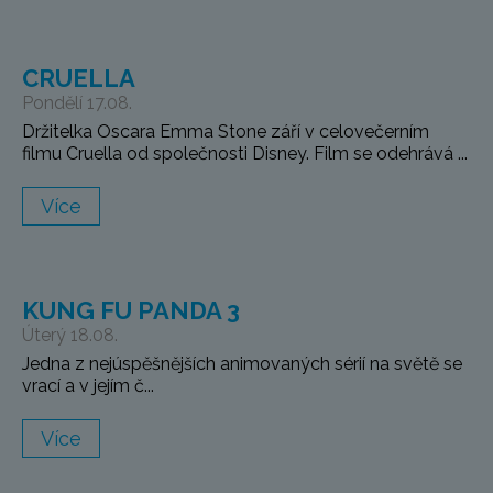
CRUELLA
Pondělí 17.08.
Držitelka Oscara Emma Stone září v celovečerním
filmu Cruella od společnosti Disney. Film se odehrává ...
Více
KUNG FU PANDA 3
Úterý 18.08.
Jedna z nejúspěšnějších animovaných sérií na světě se
vrací a v jejím č...
Více