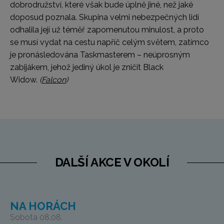
dobrodružství, které však bude úplně jiné, než jaké
doposud poznala. Skupina velmi nebezpečných lidí
odhalila její už téměř zapomenutou minulost, a proto
se musí vydat na cestu napříč celým světem, zatímco
je pronásledována Taskmasterem – neúprosným
zabijákem, jehož jediný úkol je zničit Black
Widow.
(
Falcon
)
DALŠÍ AKCE V OKOLÍ
NA HORÁCH
Sobota 08.08.