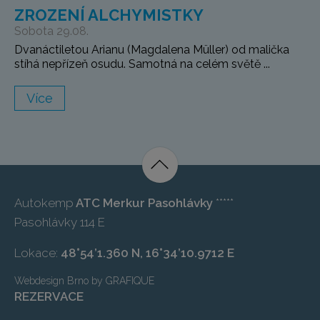
ZROZENÍ ALCHYMISTKY
Sobota 29.08.
Dvanáctiletou Arianu (Magdalena Müller) od malička
stíhá nepřízeň osudu. Samotná na celém světě ...
Více
Autokemp
ATC Merkur Pasohlávky
*****
Pasohlávky 114 E
Lokace:
48°54’1.360 N, 16°34’10.9712 E
Webdesign Brno
by
GRAFIQUE
REZERVACE