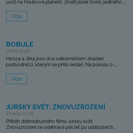
uvízl na Houbové planetě, ztratil ježek Sonic jediného ...
Více
BOBULE
Úterý 11.08.
Honza a Jirka jsou dva velkoměstem zkažení
podvodníčci, kterým se příliš nedaří. Na pokusu o ...
Více
JURSKÝ SVĚT: ZNOVUZROZENÍ
Středa 12.08.
Příběh dobrodružného filmu Jurský svět:
Znovuzrození se odehrává pět let po událostech ...