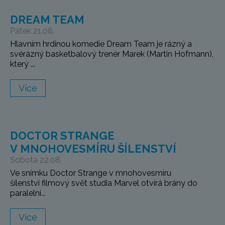
DREAM TEAM
Pátek 21.08.
Hlavním hrdinou komedie Dream Team je rázný a
svérázný basketbalový trenér Marek (Martin Hofmann),
který ...
Více
DOCTOR STRANGE
V MNOHOVESMÍRU ŠÍLENSTVÍ
Sobota 22.08.
Ve snímku Doctor Strange v mnohovesmíru
šílenství filmový svět studia Marvel otvírá brány do
paralelní...
Více