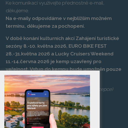
Ke komunikaci využívejte přednostně e-mail,
děkujeme.
Na e-maily odpovídáme v nejbližším možném
termínu, děkujeme za pochopení.
V době konání kulturních akcí Zahájení turistické
sezóny 8.-10. května 2026, EURO BIKE FEST
28.-31.května 2026 a Lucky Cruisers Weekend
11.-14.června 2026 je kemp uzavřený pro
veřejnost. Vstup do kempu bude umožněn pouze
po zaplacení vstupenky na danou akci.
Telefon:
+420 519 427 714
,
539 029 266
(recepce)
E-mail:
camp@pasohlavky.cz
SPOJTE SE S NÁMI