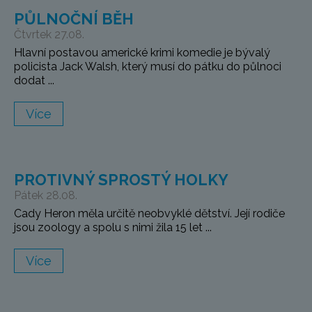
PŮLNOČNÍ BĚH
Čtvrtek 27.08.
Hlavní postavou americké krimi komedie je bývalý
policista Jack Walsh, který musí do pátku do půlnoci
dodat ...
Více
PROTIVNÝ SPROSTÝ HOLKY
Pátek 28.08.
Cady Heron měla určitě neobvyklé dětství. Její rodiče
jsou zoology a spolu s nimi žila 15 let ...
Více