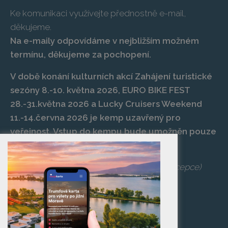
Ke komunikaci využívejte přednostně e-mail,
děkujeme.
Na e-maily odpovídáme v nejbližším možném
termínu, děkujeme za pochopení.
V době konání kulturních akcí Zahájení turistické
sezóny 8.-10. května 2026, EURO BIKE FEST
28.-31.května 2026 a Lucky Cruisers Weekend
11.-14.června 2026 je kemp uzavřený pro
veřejnost. Vstup do kempu bude umožněn pouze
po zaplacení vstupenky na danou akci.
Telefon:
+420 519 427 714
,
539 029 266
(recepce)
E-mail:
camp@pasohlavky.cz