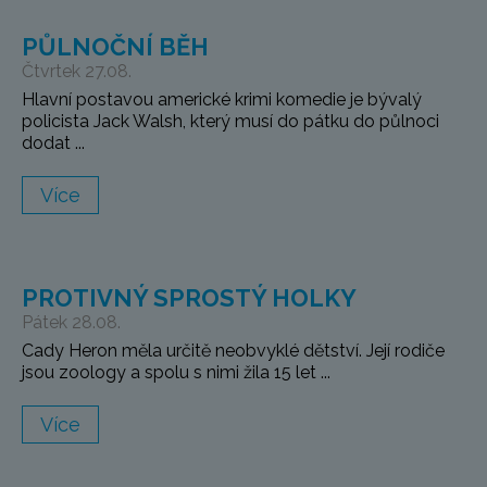
PŮLNOČNÍ BĚH
Čtvrtek 27.08.
Hlavní postavou americké krimi komedie je bývalý
policista Jack Walsh, který musí do pátku do půlnoci
dodat ...
Více
PROTIVNÝ SPROSTÝ HOLKY
Pátek 28.08.
Cady Heron měla určitě neobvyklé dětství. Její rodiče
jsou zoology a spolu s nimi žila 15 let ...
Více