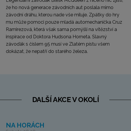
Legendární závoďák Blesk McQueen z ničeho nic zjistí,
že ho nová generace závodních aut poslala mimo
závodní dráhu, kterou nade vše miluje. Zpátky do hry
mu může pomoci pouze mladá automechanička Cruz
Ramirezová, která však sama pomýšlí na vítězství a
inspirace od Doktora Hudsona Horneta. Slavný
závoďák s číslem 95 musí ve Zlatém pístu všem
dokázat, že nepatří do starého železa.
DALŠÍ AKCE V OKOLÍ
NA HORÁCH