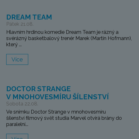
DREAM TEAM
Pátek 21.08.
Hlavním hrdinou komedie Dream Team je rázný a
svérázný basketbalový trenér Marek (Martin Hofmann),
který ...
Více
DOCTOR STRANGE
V MNOHOVESMÍRU ŠÍLENSTVÍ
Sobota 22.08.
Ve snímku Doctor Strange v mnohovesmíru
šílenství filmový svět studia Marvel otvírá brány do
paralelní...