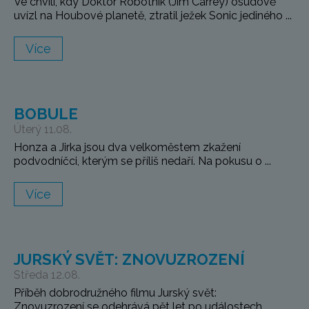
Ve chvíli, kdy Doktor Robotnik (Jim Carrey) osudově
uvízl na Houbové planetě, ztratil ježek Sonic jediného ...
Více
BOBULE
Úterý 11.08.
Honza a Jirka jsou dva velkoměstem zkažení
podvodníčci, kterým se příliš nedaří. Na pokusu o ...
Více
JURSKÝ SVĚT: ZNOVUZROZENÍ
Středa 12.08.
Příběh dobrodružného filmu Jurský svět:
Znovuzrození se odehrává pět let po událostech ...