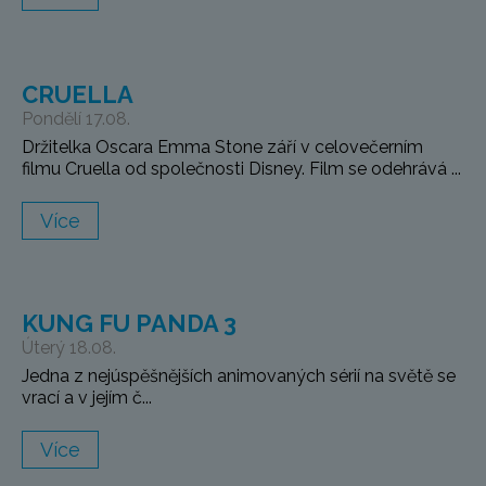
CRUELLA
Pondělí 17.08.
Držitelka Oscara Emma Stone září v celovečerním
filmu Cruella od společnosti Disney. Film se odehrává ...
Více
KUNG FU PANDA 3
Úterý 18.08.
Jedna z nejúspěšnějších animovaných sérií na světě se
vrací a v jejím č...
Více