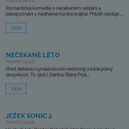
Sobota 08.08.
Romantická komedie o nečekaném setkání a
sebepoznání v nádherné horské krajině. Příběh sleduje ...
Více
NEČEKANÉ LÉTO
Neděle 09.08.
Před dětskou vynalézavostí neobstojí žádné plány
dospělých. To zjistí i Denisa (Bára Polá...
Více
JEŽEK SONIC 2
Pondělí 10.08.