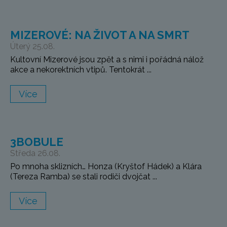
MIZEROVÉ: NA ŽIVOT A NA SMRT
Úterý 25.08.
Kultovní Mizerové jsou zpět a s nimi i pořádná nálož
akce a nekorektních vtipů. Tentokrát ...
Více
3BOBULE
Středa 26.08.
Po mnoha sklizních… Honza (Kryštof Hádek) a Klára
(Tereza Ramba) se stali rodiči dvojčat ...
Více