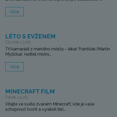
Více
LÉTO S EVŽENEM
Čtvrtek 13.08.
Tři kamarádi z menšího města – lékař František (Martin
Myšička), ředitel místní...
Více
MINECRAFT FILM
Pátek 14.08.
Vítejte ve světě zvaném Minecraft, kde je vaše
schopnost tvořit a vyrábět klíč...