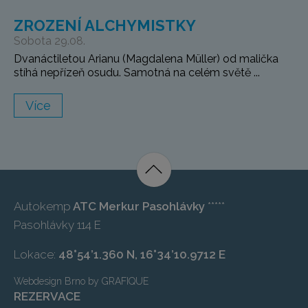
ZROZENÍ ALCHYMISTKY
Sobota 29.08.
Dvanáctiletou Arianu (Magdalena Müller) od malička
stíhá nepřízeň osudu. Samotná na celém světě ...
Více
Autokemp
ATC Merkur Pasohlávky
*****
Pasohlávky 114 E
Lokace:
48°54’1.360 N, 16°34’10.9712 E
Webdesign Brno
by
GRAFIQUE
REZERVACE