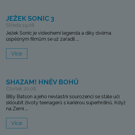
JEŽEK SONIC 3
Středa 19.08.
Ježek Sonic je videoherní legenda a díky dvěma
úspěšným filmům se už zařadil ...
Více
SHAZAM! HNĚV BOHŮ
Čtvrtek 20.08.
Billy Batson a jeho nevlastní sourozenci se stále učí
skloubit životy teenagerů s kariérou superhrdinů. Když
na Zemi ...
Více