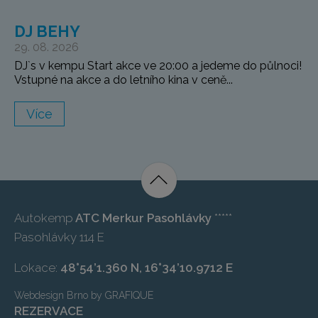
DJ BEHY
29. 08. 2026
DJ`s v kempu Start akce ve 20:00 a jedeme do půlnoci!
Vstupné na akce a do letního kina v ceně...
Více
Autokemp
ATC Merkur Pasohlávky
*****
Pasohlávky 114 E
Lokace:
48°54’1.360 N, 16°34’10.9712 E
Webdesign Brno
by
GRAFIQUE
REZERVACE