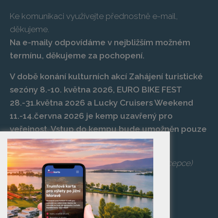
Ke komunikaci využívejte přednostně e-mail,
děkujeme.
Na e-maily odpovídáme v nejbližším možném
termínu, děkujeme za pochopení.
V době konání kulturních akcí Zahájení turistické
sezóny 8.-10. května 2026, EURO BIKE FEST
28.-31.května 2026 a Lucky Cruisers Weekend
11.-14.června 2026 je kemp uzavřený pro
veřejnost. Vstup do kempu bude umožněn pouze
po zaplacení vstupenky na danou akci.
Telefon:
+420 519 427 714
,
539 029 266
(recepce)
E-mail:
camp@pasohlavky.cz