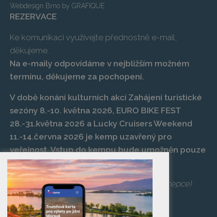
Webdesign Brno
by
GRAFIQUE
REZERVACE
Ke komunikaci využívejte přednostně e-mail,
děkujeme.
Na e-maily odpovídáme v nejbližším možném
termínu, děkujeme za pochopení.
V době konání kulturních akcí Zahájení turistické
sezóny 8.-10. května 2026, EURO BIKE FEST
28.-31.května 2026 a Lucky Cruisers Weekend
11.-14.června 2026 je kemp uzavřený pro
veřejnost. Vstup do kempu bude umožněn pouze
po zaplacení vstupenky na danou akci.
Telefon:
+420 519 427 714
,
539 029 266
(recepce)
E-mail:
camp@pasohlavky.cz