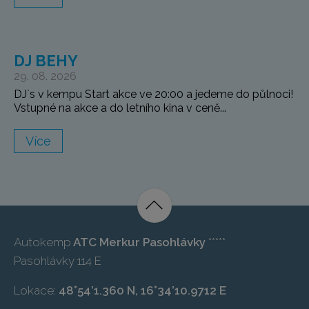
DJ BEHY
29. 08. 2026
DJ`s v kempu Start akce ve 20:00 a jedeme do půlnoci!
Vstupné na akce a do letního kina v ceně...
Více
Autokemp
ATC Merkur Pasohlávky
*****
Pasohlávky 114 E
Lokace:
48°54’1.360 N, 16°34’10.9712 E