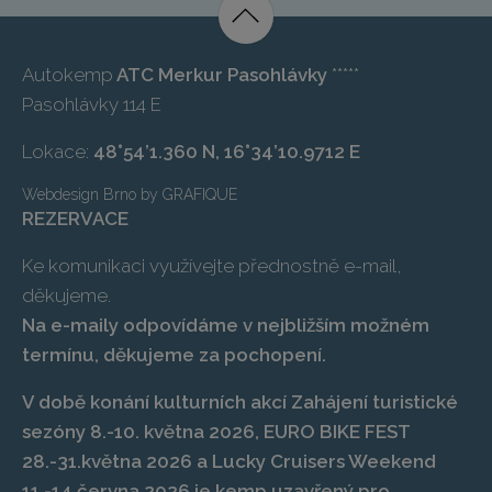
Autokemp
ATC Merkur Pasohlávky
*****
Pasohlávky 114 E
Lokace:
48°54’1.360 N, 16°34’10.9712 E
Webdesign Brno
by
GRAFIQUE
REZERVACE
Ke komunikaci využívejte přednostně e-mail,
děkujeme.
Na e-maily odpovídáme v nejbližším možném
termínu, děkujeme za pochopení.
V době konání kulturních akcí Zahájení turistické
sezóny 8.-10. května 2026, EURO BIKE FEST
28.-31.května 2026 a Lucky Cruisers Weekend
11.-14.června 2026 je kemp uzavřený pro