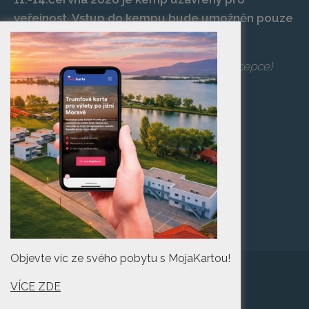
veřejnost. Vstup do kempu bude umožněn pouze
po zaplacení vstupenky na danou akci.
Telefon:
+420 519 427 714
,
539 029 266
(recepce)
E-mail:
camp@pasohlavky.cz
SPOJTE SE S NÁMI
Turistické informační
centrum Pasohlávky
Objevte víc ze svého pobytu s MojaKartou!
VÍCE ZDE