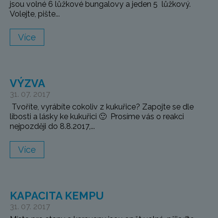
jsou volné 6 lůžkové bungalovy a jeden 5 lůžkový.
Volejte, pište...
Více
VÝZVA
31. 07. 2017
Tvoříte, vyrábíte cokoliv z kukuřice? Zapojte se dle
libosti a lásky ke kukuřici 🙂 Prosíme vás o reakci
nejpozději do 8.8.2017,...
Více
KAPACITA KEMPU
31. 07. 2017