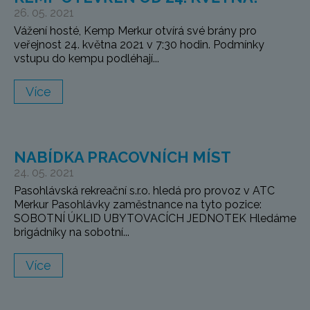
26. 05. 2021
Vážení hosté, Kemp Merkur otvírá své brány pro
veřejnost 24. května 2021 v 7:30 hodin. Podmínky
vstupu do kempu podléhají...
Více
NABÍDKA PRACOVNÍCH MÍST
24. 05. 2021
Pasohlávská rekreační s.r.o. hledá pro provoz v ATC
Merkur Pasohlávky zaměstnance na tyto pozice:
SOBOTNÍ ÚKLID UBYTOVACÍCH JEDNOTEK Hledáme
brigádníky na sobotní...
Více