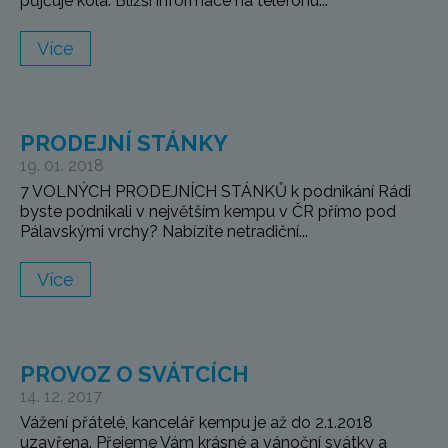
půjčuje kola. Bližší informace na telefonu...
Více
PRODEJNÍ STÁNKY
19. 01. 2018
7 VOLNÝCH PRODEJNÍCH STÁNKŮ k podnikání Rádi
byste podnikali v největším kempu v ČR přímo pod
Pálavskými vrchy? Nabízíte netradiční...
Více
PROVOZ O SVÁTCÍCH
14. 12. 2017
Vážení přátelé, kancelář kempu je až do 2.1.2018
uzavřena. Přejeme Vám krásné a vánoční svátky a