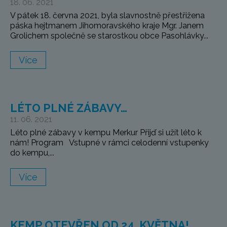
18. 06. 2021
V pátek 18. června 2021, byla slavnostně přestřižena
páska hejtmanem Jihomoravského kraje Mgr. Janem
Grolichem společně se starostkou obce Pasohlávky...
Více
LÉTO PLNÉ ZÁBAVY…
11. 06. 2021
Léto plné zábavy v kempu Merkur Přijď si užít léto k
nám! Program Vstupné v rámci celodenní vstupenky
do kempu,...
Více
KEMP OTEVŘEN OD 24. KVĚTNA!