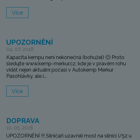
Více
UPOZORNĚNÍ
04. 07. 2018
Kapacita kempu není nekonečná (bohužel) 🙂 Proto
sledujte www.kemp-merkur.cz, kde je v pravém rohu
vidět nejen aktuální počasí v Autokemp Merkur
Pasohlávky, ale i...
Více
DOPRAVA
10. 05. 2018
UPOZORNĚNÍ !!! Silničáři uzavřeli most na silnici I/52 u