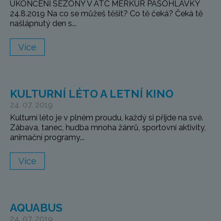
UKONČENÍ SEZÓNY V ATC MERKUR PASOHLÁVKY
24.8.2019 Na co se můžeš těšit? Co tě čeká? Čeká tě
našlápnutý den s...
Více
KULTURNÍ LÉTO A LETNÍ KINO
24. 07. 2019
Kulturní léto je v plném proudu, každý si přijde na své.
Zábava, tanec, hudba mnoha žánrů, sportovní aktivity,
animační programy...
Více
AQUABUS
24. 07. 2019