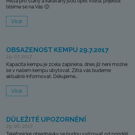
Místa pro stany a karavany jsou opět volná, přijeďte,
těšíme se na Vás 🙂
Více
OBSAZENOST KEMPU 29.7.2017
29. 07. 2017
Kapacita kempu je zcela zaplněna, dnes již není možné
se v našem kempu ubytovat. Zítra vás budeme
aktuálně informovat. Děkujeme...
Více
DŮLEŽITÉ UPOZORNĚNÍ
29. 06. 2017
Telefonické objednávky se budou vyřizovat od pondělí