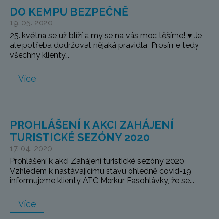
DO KEMPU BEZPEČNĚ
19. 05. 2020
25. května se už blíží a my se na vás moc těšíme! ♥️ Je
ale potřeba dodržovat nějaká pravidla Prosíme tedy
všechny klienty...
Více
PROHLÁŠENÍ K AKCI ZAHÁJENÍ
TURISTICKÉ SEZÓNY 2020
17. 04. 2020
Prohlášení k akci Zahájení turistické sezóny 2020
Vzhledem k nastávajícímu stavu ohledně covid-19
informujeme klienty ATC Merkur Pasohlávky, že se...
Více