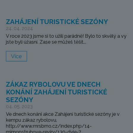
ZAHÁJENÍ TURISTICKÉ SEZÓNY
24. 04. 2024
V roce 2023 jsme si to užili parádně! Bylo to skvělý a vy
jste byli úžasní. Zase se můžeš těšit...
Více
ZÁKAZ RYBOLOVU VE DNECH
KONÁNÍ ZAHÁJENÍ TURISTICKÉ
SEZÓNY
04. 05. 2023
Ve dnech konání akce Zahájení turistické sezóny je v
kempu zákaz rybolovu.
http://www.mrsbrno.cz/index.php/14-
mimopstruhove-reviry/130-dyje-7