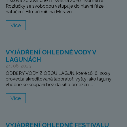
Tisková zpráva, dne 11. května 2026 Komedie
Rozlučky se svobodou vstupuje do hlavní fáze
natáčení. Filmaři míří na Moravu...
Více
VYJÁDŘENÍ OHLEDNĚ VODY V
LAGUNÁCH
24. 06. 2025
ODBĚRY VODY Z OBOU LAGUN, které 16. 6. 2025
provedla akreditovaná laboratoř, vyšly jako laguny
vhodné ke koupání bez dalšího omezení....
Více
VYJÁDŘENÍ OHLEDNĚ FESTIVALU