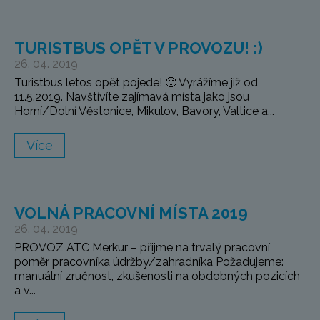
TURISTBUS OPĚT V PROVOZU! :)
26. 04. 2019
Turistbus letos opět pojede! 🙂 Vyrážíme již od
11.5.2019. Navštívíte zajímavá místa jako jsou
Horní/Dolní Věstonice, Mikulov, Bavory, Valtice a...
Více
VOLNÁ PRACOVNÍ MÍSTA 2019
26. 04. 2019
PROVOZ ATC Merkur – přijme na trvalý pracovní
poměr pracovníka údržby/zahradníka Požadujeme:
manuální zručnost, zkušenosti na obdobných pozicích
a v...