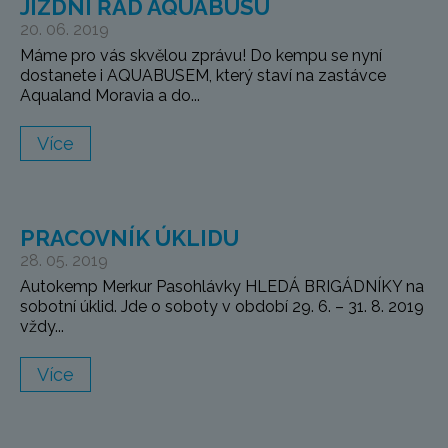
JÍZDNÍ ŘÁD AQUABUSU
20. 06. 2019
Máme pro vás skvělou zprávu! Do kempu se nyní
dostanete i AQUABUSEM, který staví na zastávce
Aqualand Moravia a do...
Více
PRACOVNÍK ÚKLIDU
28. 05. 2019
Autokemp Merkur Pasohlávky HLEDÁ BRIGÁDNÍKY na
sobotní úklid. Jde o soboty v období 29. 6. – 31. 8. 2019
vždy...
Více