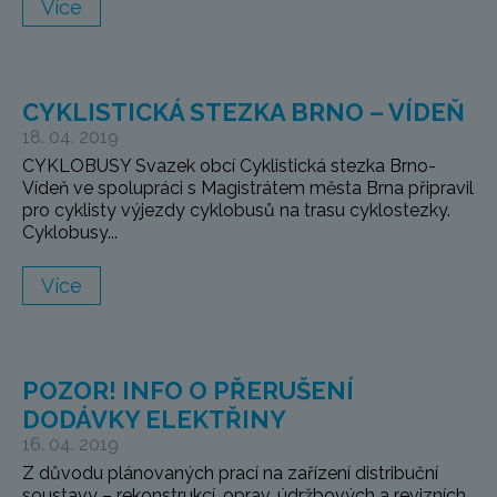
Více
CYKLISTICKÁ STEZKA BRNO – VÍDEŇ
18. 04. 2019
CYKLOBUSY Svazek obcí Cyklistická stezka Brno-
Vídeň ve spolupráci s Magistrátem města Brna připravil
pro cyklisty výjezdy cyklobusů na trasu cyklostezky.
Cyklobusy...
Více
POZOR! INFO O PŘERUŠENÍ
DODÁVKY ELEKTŘINY
16. 04. 2019
Z důvodu plánovaných prací na zařízení distribuční
soustavy – rekonstrukcí, oprav, údržbových a revizních