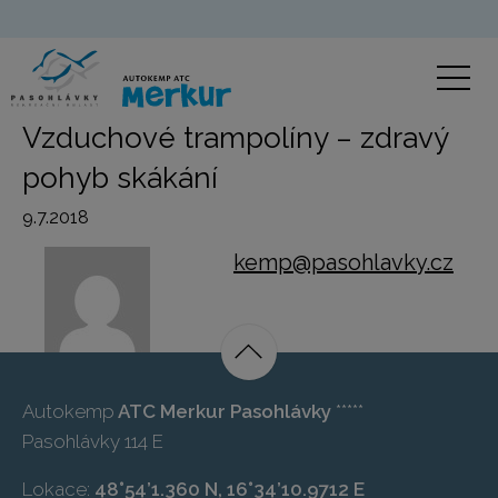
Vzduchové trampolíny – zdravý
pohyb skákání
9.7.2018
kemp@pasohlavky.cz
Autokemp
ATC Merkur Pasohlávky
*****
Pasohlávky 114 E
Lokace:
48°54’1.360 N, 16°34’10.9712 E