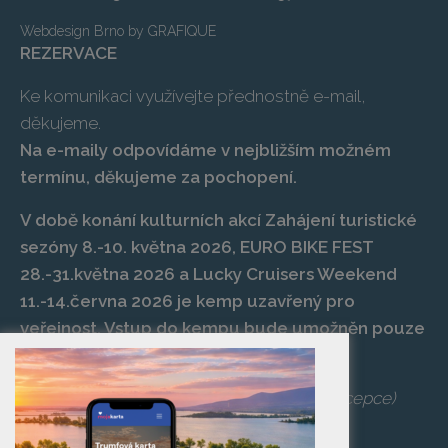
Webdesign Brno
by
GRAFIQUE
REZERVACE
Ke komunikaci využívejte přednostně e-mail,
děkujeme.
Na e-maily odpovídáme v nejbližším možném
termínu, děkujeme za pochopení.
V době konání kulturních akcí Zahájení turistické
sezóny 8.-10. května 2026, EURO BIKE FEST
28.-31.května 2026 a Lucky Cruisers Weekend
11.-14.června 2026 je kemp uzavřený pro
veřejnost. Vstup do kempu bude umožněn pouze
po zaplacení vstupenky na danou akci.
Telefon:
+420 519 427 714
,
539 029 266
(recepce)
E-mail:
camp@pasohlavky.cz