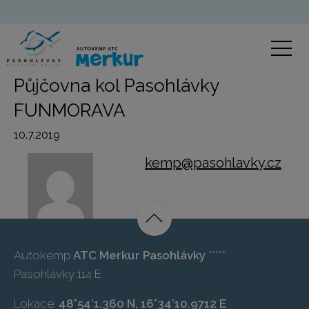
Půjčovna kol Pasohlávky
FUNMORAVA
10.7.2019
kemp@pasohlavky.cz
Autokemp
ATC Merkur Pasohlávky
*****
Pasohlávky 114 E
Lokace:
48°54’1.360 N, 16°34’10.9712 E