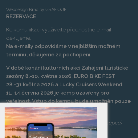
Webdesign Brno
by
GRAFIQUE
REZERVACE
Ke komunikaci využívejte přednostně e-mail,
děkujeme.
Na e-maily odpovídáme v nejbližším možném
termínu, děkujeme za pochopení.
V době konání kulturních akcí Zahájení turistické
sezóny 8.-10. května 2026, EURO BIKE FEST
28.-31.května 2026 a Lucky Cruisers Weekend
11.-14.června 2026 je kemp uzavřený pro
veřejnost. Vstup do kempu bude umožněn pouze
po zaplacení vstupenky na danou akci.
Telefon:
+420 519 427 714
,
539 029 266
(recepce)
E-mail:
camp@pasohlavky.cz