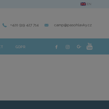
EN
ERIE
KONTAKT
GDPR
+420 519 427 714
camp@pasohlavky.cz
KT
GDPR