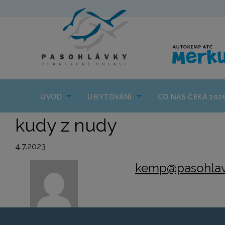
ÚVOD
UBYTOVÁNÍ
ÚVOD
UBYTOVÁNÍ
CO NÁS ČEKÁ 202
kudy z nudy
4.7.2023
kemp@pasohlav