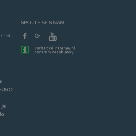
SPOJTE SE S NÁMI
mail,
Turistické informační
centrum Pasohlávky
í
, EURO
y
 je
do