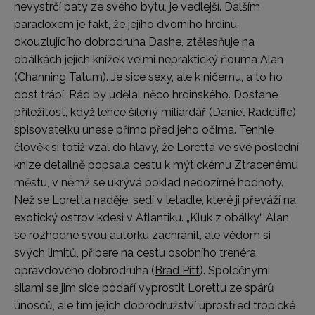
nevystrčí paty ze svého bytu, je vedlejší. Dalším
paradoxem je fakt, že jejího dvorního hrdinu,
okouzlujícího dobrodruha Dashe, ztělesňuje na
obálkách jejích knížek velmi nepraktický ňouma Alan
(
Channing Tatum
). Je sice sexy, ale k ničemu, a to ho
dost trápí. Rád by udělal něco hrdinského. Dostane
příležitost, když lehce šílený miliardář (
Daniel Radcliffe
)
spisovatelku unese přímo před jeho očima. Tenhle
člověk si totiž vzal do hlavy, že Loretta ve své poslední
knize detailně popsala cestu k mýtickému Ztracenému
městu, v němž se ukrývá poklad nedozírné hodnoty.
Než se Loretta naděje, sedí v letadle, které ji převáží na
exotický ostrov kdesi v Atlantiku. „Kluk z obálky“ Alan
se rozhodne svou autorku zachránit, ale vědom si
svých limitů, přibere na cestu osobního trenéra,
opravdového dobrodruha (
Brad Pitt
). Společnými
silami se jim sice podaří vyprostit Lorettu ze spárů
únosců, ale tím jejich dobrodružství uprostřed tropické