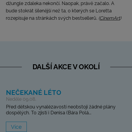
džungle zdaleka nekončí. Naopak, právě začalo. A
bude stokrát šílenější než ta, o kterých se Loretta
rozepisuje na stránkách svých bestsellerů.
(
CinemArt
)
DALŠÍ AKCE V OKOLÍ
NEČEKANÉ LÉTO
Neděle 09.08.
Před dětskou vynalézavostí neobstojí žádné plány
dospělých. To zjistí i Denisa (Bára Polá...
Více