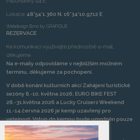
Pasohlávky 114 E
Lokace:
48°54’1.360 N, 16°34’10.9712 E
Webdesign Brno
by
GRAFIQUE
REZERVACE
Ke komunikaci využívejte přednostně e-mail,
děkujeme.
Na e-maily odpovídáme v nejbližším možném
termínu, děkujeme za pochopení.
V době konání kulturních akcí Zahájení turistické
sezóny 8.-10. května 2026, EURO BIKE FEST
28.-31.května 2026 a Lucky Cruisers Weekend
11.-14.června 2026 je kemp uzavřený pro
veřejnost. Vstup do kempu bude umožněn pouze
po zaplacení vstupenky na danou akci.