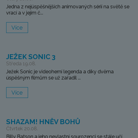
Jedna z nejúspěšnějších animovaných sérií na světě se
vrací a v jejím č...
Více
JEŽEK SONIC 3
Středa 19.08.
Ježek Sonic je videoherní legenda a díky dvěma
úspěšným filmům se už zařadil ...
Více
SHAZAM! HNĚV BOHŮ
Čtvrtek 20.08.
Billy Batson a jeho nevlastní sourozenci se stále učí