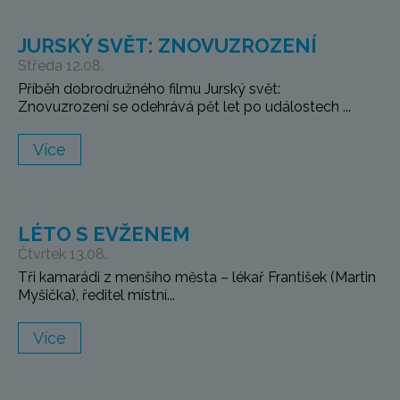
JURSKÝ SVĚT: ZNOVUZROZENÍ
Středa 12.08.
Příběh dobrodružného filmu Jurský svět:
Znovuzrození se odehrává pět let po událostech ...
Více
LÉTO S EVŽENEM
Čtvrtek 13.08.
Tři kamarádi z menšího města – lékař František (Martin
Myšička), ředitel místní...
Více