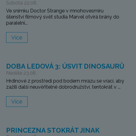
Sobota 22.08.
Ve snímku Doctor Strange v mnohovesmíru
šílenství filmový svět studia Marvel otvírá brány do
paralelní...
Více
DOBA LEDOVÁ 3: ÚSVIT DINOSAURŮ
Neděle 23.08.
Hrdinové z prostředí pod bodem mrazu se vrací, aby
zažili další neuvěřitelné dobrodružství, tentokrát v ...
Více
PRINCEZNA STOKRÁT JINAK