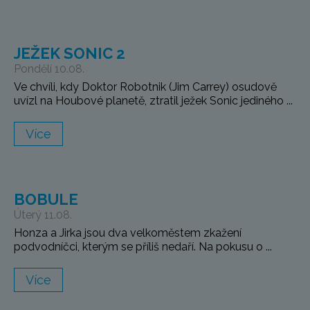
JEŽEK SONIC 2
Pondělí 10.08.
Ve chvíli, kdy Doktor Robotnik (Jim Carrey) osudově
uvízl na Houbové planetě, ztratil ježek Sonic jediného ...
Více
BOBULE
Úterý 11.08.
Honza a Jirka jsou dva velkoměstem zkažení
podvodníčci, kterým se příliš nedaří. Na pokusu o ...
Více