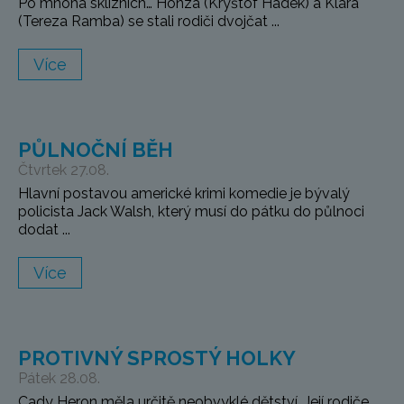
Po mnoha sklizních… Honza (Kryštof Hádek) a Klára
(Tereza Ramba) se stali rodiči dvojčat ...
Více
PŮLNOČNÍ BĚH
Čtvrtek 27.08.
Hlavní postavou americké krimi komedie je bývalý
policista Jack Walsh, který musí do pátku do půlnoci
dodat ...
Více
PROTIVNÝ SPROSTÝ HOLKY
Pátek 28.08.
Cady Heron měla určitě neobvyklé dětství. Její rodiče