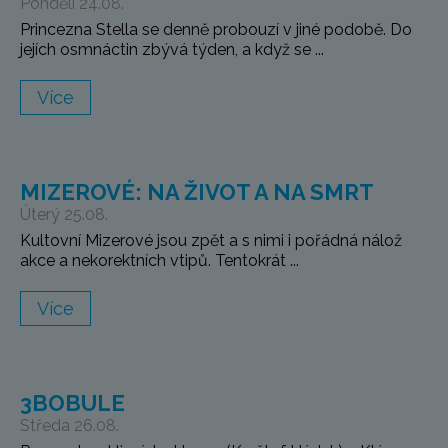
Pondělí 24.08.
Princezna Stella se denně probouzí v jiné podobě. Do
jejích osmnáctin zbývá týden, a když se ...
Více
MIZEROVÉ: NA ŽIVOT A NA SMRT
Úterý 25.08.
Kultovní Mizerové jsou zpět a s nimi i pořádná nálož
akce a nekorektních vtipů. Tentokrát ...
Více
3BOBULE
Středa 26.08.