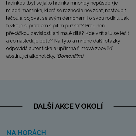
hrdinkou (byť se jako hrdinka mnohdy nepůsobí) je
mladá maminka, která se rozhodla nevzdat, nastoupit
léčbu a bojovat se svým démonem i o svou rodinu. Jak
těžké je si problém s pitím přiznat? Proč není
překážkou závislosti ani malé dítě? Kde vzít sílu se léčit
a co následuje poté? Na tyto a mnohé další otázky
odpovídá autentická a upřímná filmová zpověď
abstinující alkoholičky.
(
Bontonfilm
)
DALŠÍ AKCE V OKOLÍ
NA HORÁCH