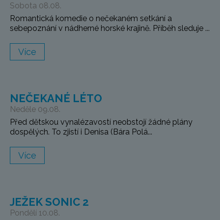
Sobota 08.08.
Romantická komedie o nečekaném setkání a
sebepoznání v nádherné horské krajině. Příběh sleduje ...
Více
NEČEKANÉ LÉTO
Neděle 09.08.
Před dětskou vynalézavostí neobstojí žádné plány
dospělých. To zjistí i Denisa (Bára Polá...
Více
JEŽEK SONIC 2
Pondělí 10.08.