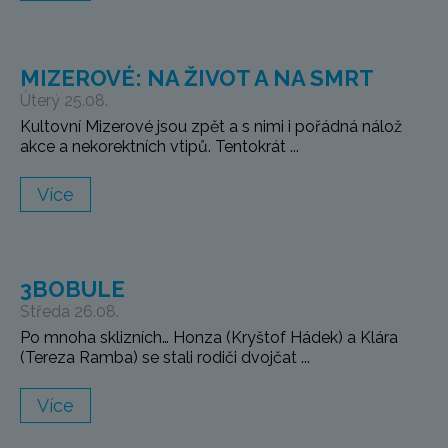
MIZEROVÉ: NA ŽIVOT A NA SMRT
Úterý 25.08.
Kultovní Mizerové jsou zpět a s nimi i pořádná nálož
akce a nekorektních vtipů. Tentokrát ...
Více
3BOBULE
Středa 26.08.
Po mnoha sklizních… Honza (Kryštof Hádek) a Klára
(Tereza Ramba) se stali rodiči dvojčat ...
Více