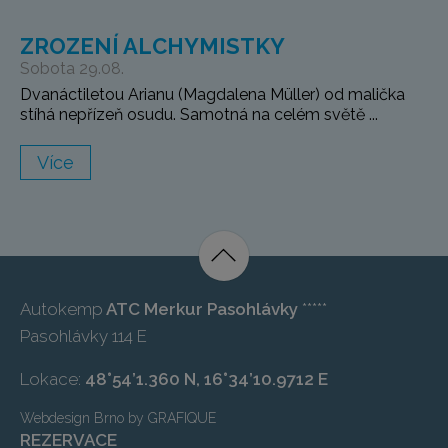
ZROZENÍ ALCHYMISTKY
Sobota 29.08.
Dvanáctiletou Arianu (Magdalena Müller) od malička
stíhá nepřízeň osudu. Samotná na celém světě ...
Více
Autokemp
ATC Merkur Pasohlávky
*****
Pasohlávky 114 E
Lokace:
48°54’1.360 N, 16°34’10.9712 E
Webdesign Brno
by
GRAFIQUE
REZERVACE