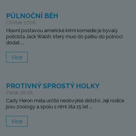
PŮLNOČNÍ BĚH
Čtvrtek 27.08.
Hlavní postavou americké krimi komedie je bývalý
policista Jack Walsh, který musí do pátku do půlnoci
dodat ...
Více
PROTIVNÝ SPROSTÝ HOLKY
Pátek 28.08.
Cady Heron měla určitě neobvyklé dětství. Její rodiče
jsou zoology a spolu s nimi žila 15 let ...
Více