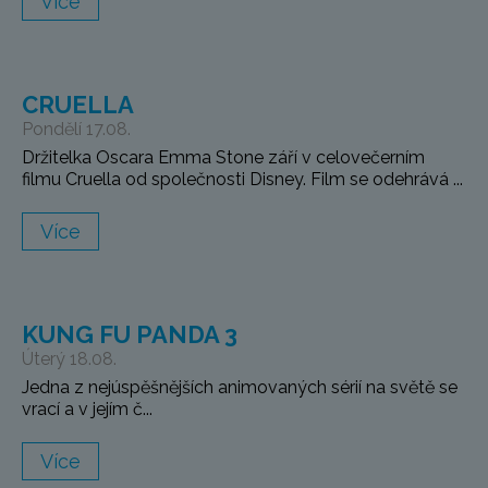
Více
CRUELLA
Pondělí 17.08.
Držitelka Oscara Emma Stone září v celovečerním
filmu Cruella od společnosti Disney. Film se odehrává ...
Více
KUNG FU PANDA 3
Úterý 18.08.
Jedna z nejúspěšnějších animovaných sérií na světě se
vrací a v jejím č...
Více