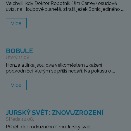
Ve chvíli, kdy Doktor Robotnik (Jim Carrey) osudově
uvízl na Houbové planetě, ztratil ježek Sonic jediného ...
Více
BOBULE
Úterý 11.08.
Honza a Jirka jsou dva velkoměstem zkažení
podvodníčci, kterým se příliš nedaří. Na pokusu o ...
Více
JURSKÝ SVĚT: ZNOVUZROZENÍ
Středa 12.08.
Příběh dobrodružného filmu Jurský svět: