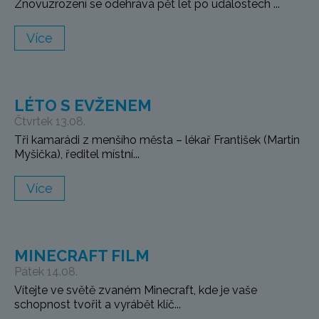
Znovuzrození se odehrává pět let po událostech ...
Více
LÉTO S EVŽENEM
Čtvrtek 13.08.
Tři kamarádi z menšího města – lékař František (Martin
Myšička), ředitel místní...
Více
MINECRAFT FILM
Pátek 14.08.
Vítejte ve světě zvaném Minecraft, kde je vaše
schopnost tvořit a vyrábět klíč...