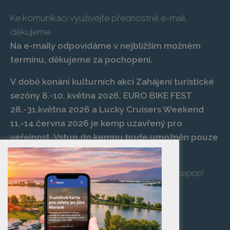
Ke komunikaci využívejte přednostně e-mail,
děkujeme.
Na e-maily odpovídáme v nejbližším možném
termínu, děkujeme za pochopení.
V době konání kulturních akcí Zahájení turistické
sezóny 8.-10. května 2026, EURO BIKE FEST
28.-31.května 2026 a Lucky Cruisers Weekend
11.-14.června 2026 je kemp uzavřený pro
veřejnost. Vstup do kempu bude umožněn pouze
po zaplacení vstupenky na danou akci.
Telefon:
+420 519 427 714
,
539 029 266
(recepce)
E-mail:
camp@pasohlavky.cz