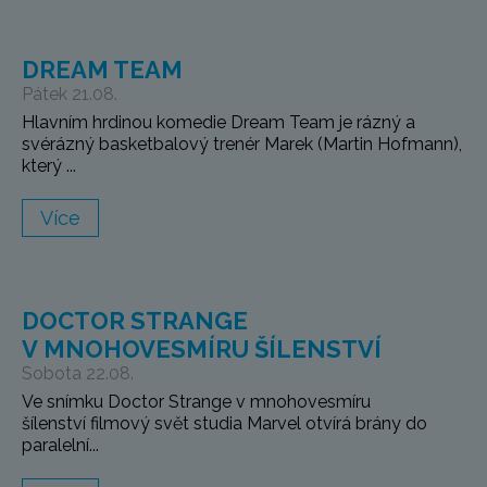
DREAM TEAM
Pátek 21.08.
Hlavním hrdinou komedie Dream Team je rázný a
svérázný basketbalový trenér Marek (Martin Hofmann),
který ...
Více
DOCTOR STRANGE
V MNOHOVESMÍRU ŠÍLENSTVÍ
Sobota 22.08.
Ve snímku Doctor Strange v mnohovesmíru
šílenství filmový svět studia Marvel otvírá brány do
paralelní...