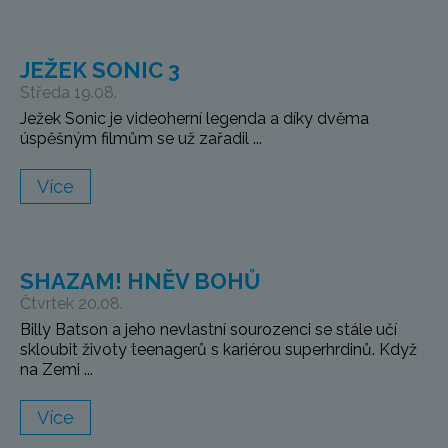
JEŽEK SONIC 3
Středa 19.08.
Ježek Sonic je videoherní legenda a díky dvěma
úspěšným filmům se už zařadil ...
Více
SHAZAM! HNĚV BOHŮ
Čtvrtek 20.08.
Billy Batson a jeho nevlastní sourozenci se stále učí
skloubit životy teenagerů s kariérou superhrdinů. Když
na Zemi ...
Více