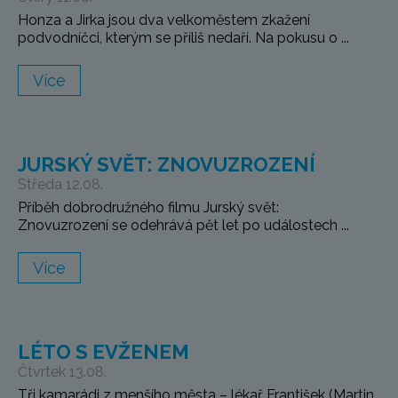
Honza a Jirka jsou dva velkoměstem zkažení
podvodníčci, kterým se příliš nedaří. Na pokusu o ...
Více
JURSKÝ SVĚT: ZNOVUZROZENÍ
Středa 12.08.
Příběh dobrodružného filmu Jurský svět:
Znovuzrození se odehrává pět let po událostech ...
Více
LÉTO S EVŽENEM
Čtvrtek 13.08.
Tři kamarádi z menšího města – lékař František (Martin