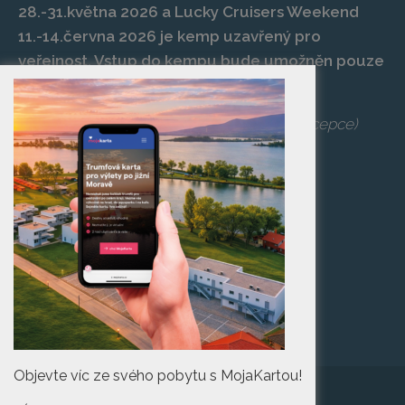
28.-31.května 2026 a Lucky Cruisers Weekend
11.-14.června 2026 je kemp uzavřený pro
veřejnost. Vstup do kempu bude umožněn pouze
po zaplacení vstupenky na danou akci.
Telefon:
+420 519 427 714
,
539 029 266
(recepce)
E-mail:
camp@pasohlavky.cz
SPOJTE SE S NÁMI
Turistické informační
centrum Pasohlávky
Objevte víc ze svého pobytu s MojaKartou!