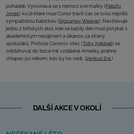
pohádek. Vyrovnává se s nemocí své matky (
Felicity
Jones
), kvůli které musí Conor trávit čas se svou nepříliš
sympatickou babičkou (
Sigourney Weaver
). Navštěvuje
jednu z britských škol, kde se každý den musí potýkat s
akademickým nezájmem a šikanou za strany
spolužáků. Protože Conorův otec (
Toby Kebbell
) se
odstěhoval do tisíce mil vzdálené Ameriky, prahne
chlapec po někom, kdo by ho vedl.
(
Vertical Ent.
)
DALŠÍ AKCE V OKOLÍ