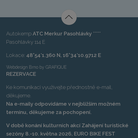
Autokemp
ATC Merkur Pasohlávky
*****
Pasohlávky 114 E
Lokace:
48°54’1.360 N, 16°34’10.9712 E
Webdesign Brno
by
GRAFIQUE
REZERVACE
Ke komunikaci využívejte přednostně e-mail,
děkujeme.
Na e-maily odpovídáme v nejbližším možném
termínu, děkujeme za pochopení.
V době konání kulturních akcí Zahájení turistické
sezóny 8.-10. května 2026, EURO BIKE FEST