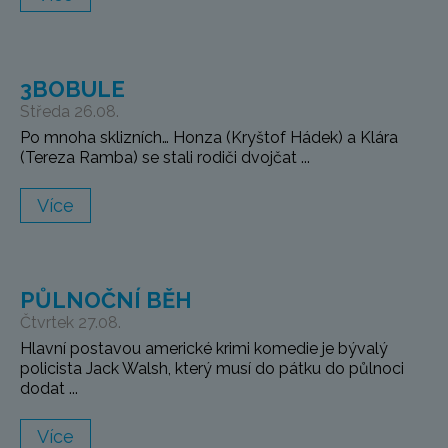
3BOBULE
Středa 26.08.
Po mnoha sklizních… Honza (Kryštof Hádek) a Klára
(Tereza Ramba) se stali rodiči dvojčat ...
Více
PŮLNOČNÍ BĚH
Čtvrtek 27.08.
Hlavní postavou americké krimi komedie je bývalý
policista Jack Walsh, který musí do pátku do půlnoci
dodat ...
Více