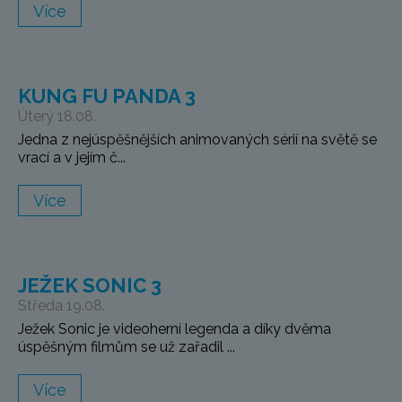
Více
KUNG FU PANDA 3
Úterý 18.08.
Jedna z nejúspěšnějších animovaných sérií na světě se
vrací a v jejím č...
Více
JEŽEK SONIC 3
Středa 19.08.
Ježek Sonic je videoherní legenda a díky dvěma
úspěšným filmům se už zařadil ...
Více