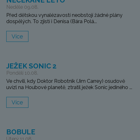
NEČEKANÉ LÉTO
Neděle 09.08.
Před dětskou vynalézavostí neobstojí žádné plány
dospělých. To zjistí i Denisa (Bára Polá...
Více
JEŽEK SONIC 2
Pondělí 10.08.
Ve chvíli, kdy Doktor Robotnik (Jim Carrey) osudově
uvízl na Houbové planetě, ztratil ježek Sonic jediného ...
Více
BOBULE
Úterý 11.08.