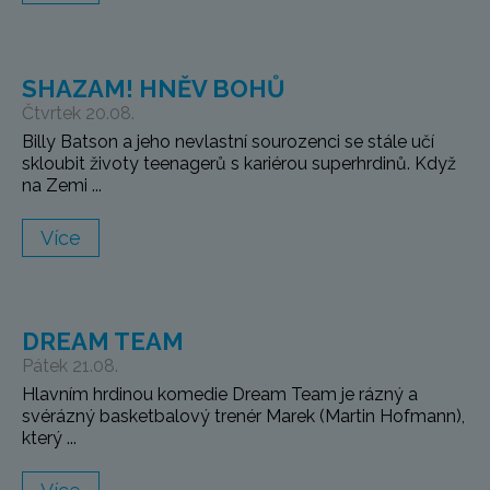
SHAZAM! HNĚV BOHŮ
Čtvrtek 20.08.
Billy Batson a jeho nevlastní sourozenci se stále učí
skloubit životy teenagerů s kariérou superhrdinů. Když
na Zemi ...
Více
DREAM TEAM
Pátek 21.08.
Hlavním hrdinou komedie Dream Team je rázný a
svérázný basketbalový trenér Marek (Martin Hofmann),
který ...