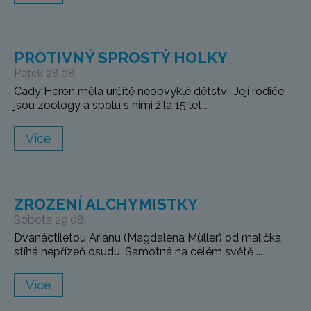
PROTIVNÝ SPROSTÝ HOLKY
Pátek 28.08.
Cady Heron měla určitě neobvyklé dětství. Její rodiče
jsou zoology a spolu s nimi žila 15 let ...
Více
ZROZENÍ ALCHYMISTKY
Sobota 29.08.
Dvanáctiletou Arianu (Magdalena Müller) od malička
stíhá nepřízeň osudu. Samotná na celém světě ...
Více