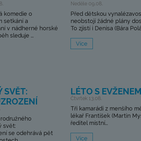
8.
Neděle 09.08.
á komedie o
Před dětskou vynalézavos
 setkání a
neobstojí žádné plány do
ní v nádherné horské
To zjistí i Denisa (Bára Polá.
běh sleduje ...
Více
 SVĚT:
LÉTO S EVŽENE
Čtvrtek 13.08.
ZROZENÍ
Tři kamarádi z menšího m
.
lékař František (Martin My
brodružného
ředitel místní...
ý svět:
ní se odehrává pět
Více
stech ...