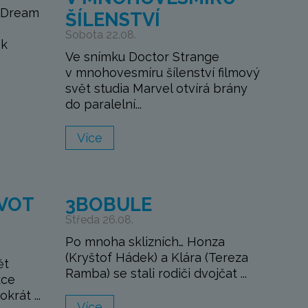
 Dream
ŠÍLENSTVÍ
Sobota 22.08.
ek
Ve snímku Doctor Strange
v mnohovesmíru šílenství filmový
svět studia Marvel otvírá brány
do paralelní...
Více
IVOT
3BOBULE
Středa 26.08.
Po mnoha sklizních… Honza
(Kryštof Hádek) a Klára (Tereza
ět
Ramba) se stali rodiči dvojčat ...
kce
krát ...
Více