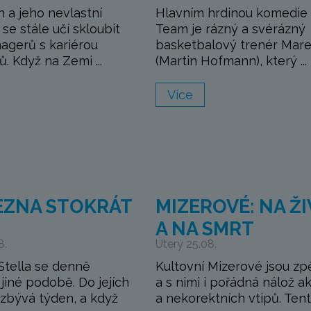
n a jeho nevlastní
Hlavním hrdinou komedie
se stále učí skloubit
Team je rázný a svérázný
nagerů s kariérou
basketbalový trenér Mar
. Když na Zemi ...
(Martin Hofmann), který ...
Více
EZNA STOKRÁT
MIZEROVÉ: NA Ž
A NA SMRT
8.
Úterý 25.08.
Stella se denně
Kultovní Mizerové jsou zp
jiné podobě. Do jejích
a s nimi i pořádná nálož a
zbývá týden, a když
a nekorektních vtipů. Tento