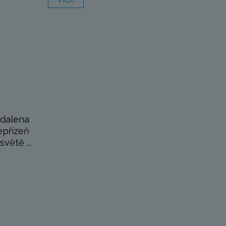
gdalena
epřízeň
větě ...