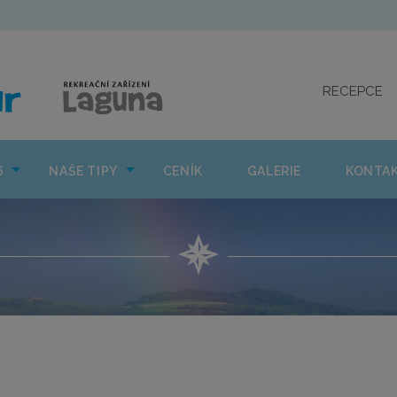
CO NÁS ČEKÁ 2026
NAŠE TIPY
CENÍK
GAL
RECEPCE
6
NAŠE TIPY
CENÍK
GALERIE
KONTA