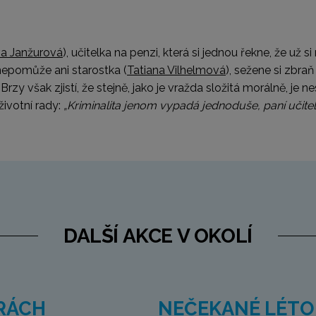
va Janžurová
), učitelka na penzi, která si jednou řekne, že už s
nepomůže ani starostka (
Tatiana Vilhelmová
), sežene si zbra
však zjistí, že stejně, jako je vražda složitá morálně, je nes
životní rady:
„Kriminalita jenom vypadá jednoduše, paní učitel
DALŠÍ AKCE V OKOLÍ
RÁCH
NEČEKANÉ LÉTO