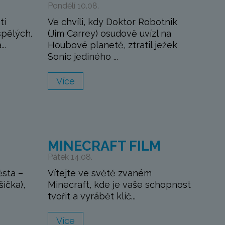
Pondělí 10.08.
tí
Ve chvíli, kdy Doktor Robotnik
spělých.
(Jim Carrey) osudově uvízl na
..
Houbové planetě, ztratil ježek
Sonic jediného ...
Více
M
MINECRAFT FILM
Pátek 14.08.
ěsta –
Vítejte ve světě zvaném
šička),
Minecraft, kde je vaše schopnost
tvořit a vyrábět klíč...
Více