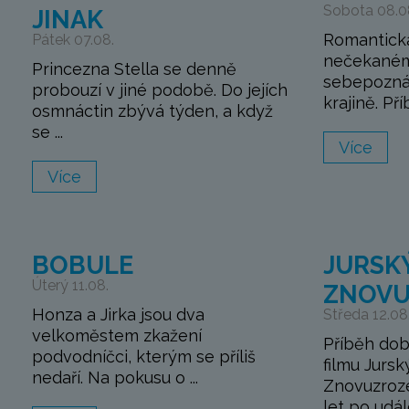
Sobota 08.0
JINAK
Romantick
Pátek 07.08.
nečekaném
Princezna Stella se denně
sebepozná
probouzí v jiné podobě. Do jejích
krajině. Pří
osmnáctin zbývá týden, a když
se ...
Více
Více
BOBULE
JURSKÝ
Úterý 11.08.
ZNOVU
Honza a Jirka jsou dva
Středa 12.08
velkoměstem zkažení
Příběh do
podvodníčci, kterým se příliš
filmu Jursk
nedaří. Na pokusu o ...
Znovuzroze
let po událo