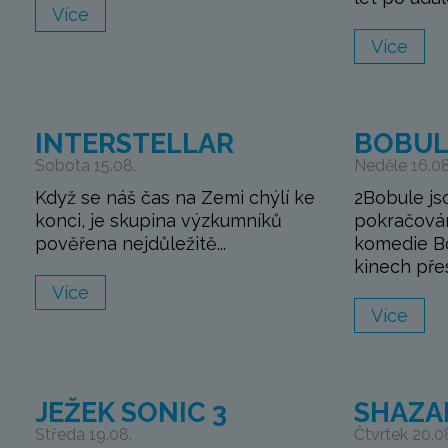
Více
Více
INTERSTELLAR
BOBUL
Sobota 15.08.
Neděle 16.08
Když se náš čas na Zemi chýlí ke
2Bobule js
konci, je skupina výzkumníků
pokračová
pověřena nejdůležitě...
komedie Bo
kinech přes
Více
Více
JEŽEK SONIC 3
SHAZA
Středa 19.08.
Čtvrtek 20.0