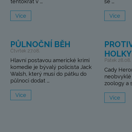
tentokrát v ...
se ...
Více
Více
PŮLNOČNÍ BĚH
PROTI
Čtvrtek 27.08.
HOLKY
Hlavní postavou americké krimi
Pátek 28.08.
komedie je bývalý policista Jack
Cady Heron
Walsh, který musí do pátku do
neobvyklé d
půlnoci dodat ...
zoology a sp
Více
Více