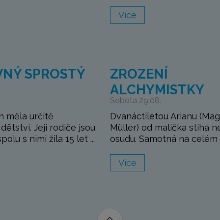
Více
VNÝ SPROSTÝ
ZROZENÍ
ALCHYMISTKY
Sobota 29.08.
 měla určitě
Dvanáctiletou Arianu (Ma
ětství. Její rodiče jsou
Müller) od malička stíhá n
olu s nimi žila 15 let ...
osudu. Samotná na celém s
Více