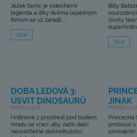
Ježek Sonic je videoherní
Billy Batso
legenda a díky dvěma úspěšným
sourozenci 
filmům se už zařadil ...
životy tee
superhrdinů
Více
Více
DOBA LEDOVÁ 3:
PRINC
ÚSVIT DINOSAURŮ
JINAK
Neděle 23.08.
Pondělí 24.0
Hrdinové z prostředí pod bodem
Princezna 
mrazu se vrací, aby zažili další
probouzí v 
neuvěřitelné dobrodružství,
osmnáctin 