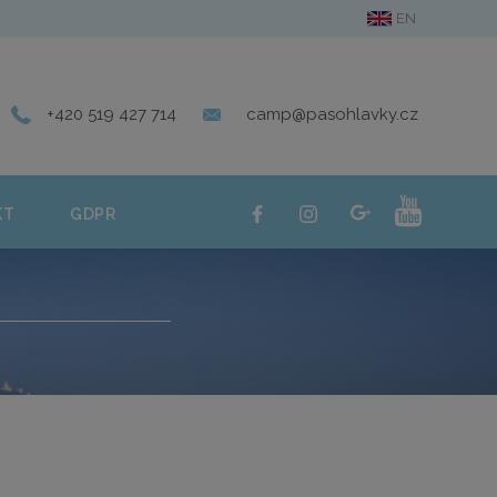
EN
ERIE
KONTAKT
GDPR
+420 519 427 714
camp@pasohlavky.cz
KT
GDPR