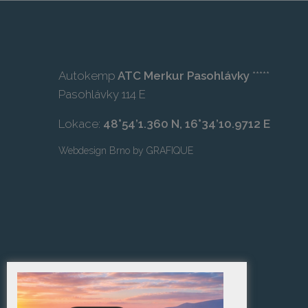
Autokemp
ATC Merkur Pasohlávky
*****
Pasohlávky 114 E
Lokace:
48°54’1.360 N, 16°34’10.9712 E
Webdesign Brno
by
GRAFIQUE