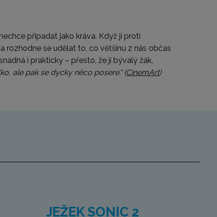
i nechce připadat jako kráva. Když jí proti
ň a rozhodne se udělat to, co většinu z nás občas
nadná i prakticky – přesto, že jí bývalý žák,
ko, ale pak se dycky něco posere.“
(
CinemArt
)
JEŽEK SONIC 2