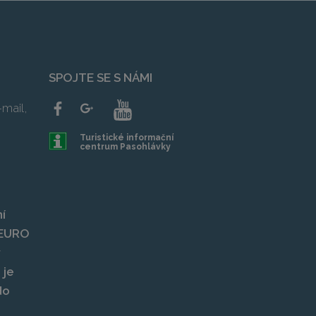
SPOJTE SE S NÁMI
mail,
Turistické informační
centrum Pasohlávky
í
, EURO
y
 je
do