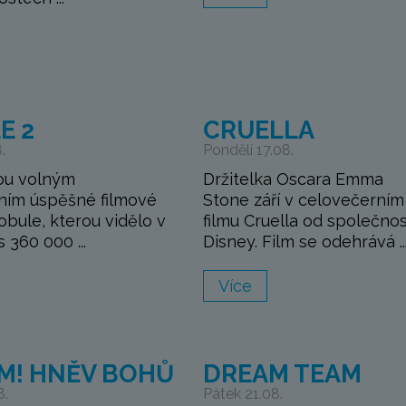
E 2
CRUELLA
.
Pondělí 17.08.
ou volným
Držitelka Oscara Emma
ním úspěšné filmové
Stone září v celovečerním
bule, kterou vidělo v
filmu Cruella od společnos
 360 000 ...
Disney. Film se odehrává ..
Více
M! HNĚV BOHŮ
DREAM TEAM
8.
Pátek 21.08.