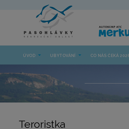
ÚVOD
UBYTOVÁNÍ
ÚVOD
UBYTOVÁNÍ
CO NÁS ČEKÁ 202
Teroristka