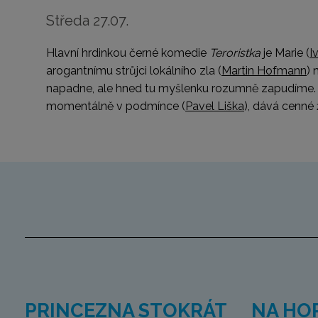
Středa 27.07.
Hlavní hrdinkou černé komedie
Teroristka
je Marie (
I
arogantnímu strůjci lokálního zla (
Martin Hofmann
) 
napadne, ale hned tu myšlenku rozumně zapudíme. Brzy 
momentálně v podmínce (
Pavel Liška
), dává cenné 
PRINCEZNA STOKRÁT
NA HO