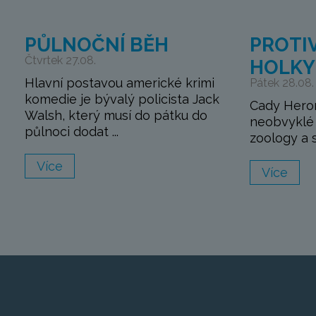
PŮLNOČNÍ BĚH
PROTI
Čtvrtek 27.08.
HOLKY
Hlavní postavou americké krimi
Pátek 28.08.
komedie je bývalý policista Jack
Cady Heron
Walsh, který musí do pátku do
neobvyklé d
půlnoci dodat ...
zoology a sp
Více
Více