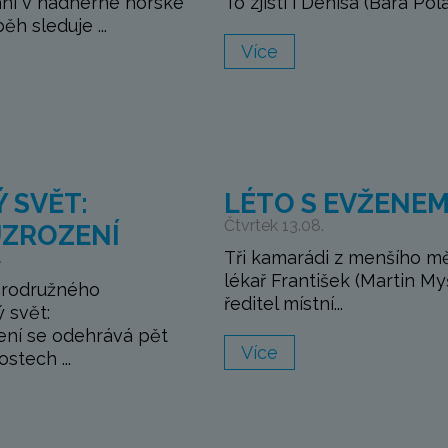
ní v nádherné horské
To zjistí i Denisa (Bára Polá.
běh sleduje ...
Více
 SVĚT:
LÉTO S EVŽENE
Čtvrtek 13.08.
ZROZENÍ
Tři kamarádi z menšího m
.
lékař František (Martin My
brodružného
ředitel místní...
ý svět:
ní se odehrává pět
Více
stech ...