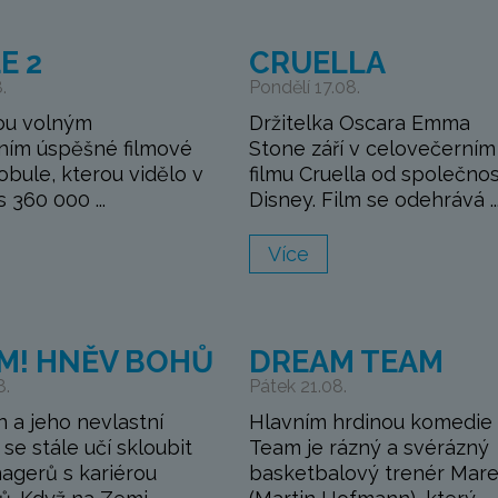
E 2
CRUELLA
.
Pondělí 17.08.
ou volným
Držitelka Oscara Emma
ním úspěšné filmové
Stone září v celovečerním
bule, kterou vidělo v
filmu Cruella od společnos
 360 000 ...
Disney. Film se odehrává ..
Více
M! HNĚV BOHŮ
DREAM TEAM
8.
Pátek 21.08.
n a jeho nevlastní
Hlavním hrdinou komedie
se stále učí skloubit
Team je rázný a svérázný
nagerů s kariérou
basketbalový trenér Mar