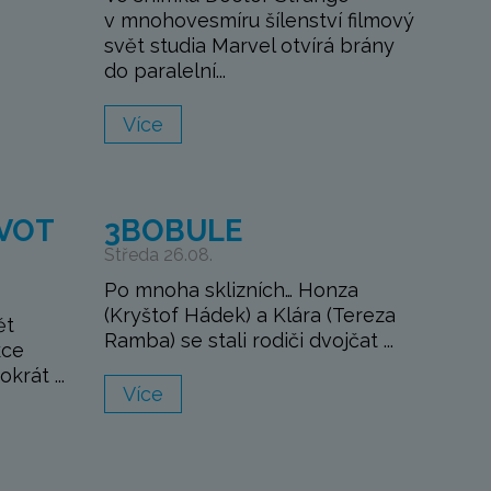
v mnohovesmíru šílenství filmový
svět studia Marvel otvírá brány
do paralelní...
Více
IVOT
3BOBULE
Středa 26.08.
Po mnoha sklizních… Honza
(Kryštof Hádek) a Klára (Tereza
ět
Ramba) se stali rodiči dvojčat ...
kce
krát ...
Více