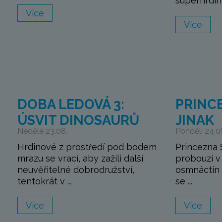
superhrdinů
Více
Více
DOBA LEDOVÁ 3:
PRINC
ÚSVIT DINOSAURŮ
JINAK
Neděle 23.08.
Pondělí 24.0
Hrdinové z prostředí pod bodem
Princezna 
mrazu se vrací, aby zažili další
probouzí v 
neuvěřitelné dobrodružství,
osmnáctin 
tentokrát v ...
se ...
Více
Více