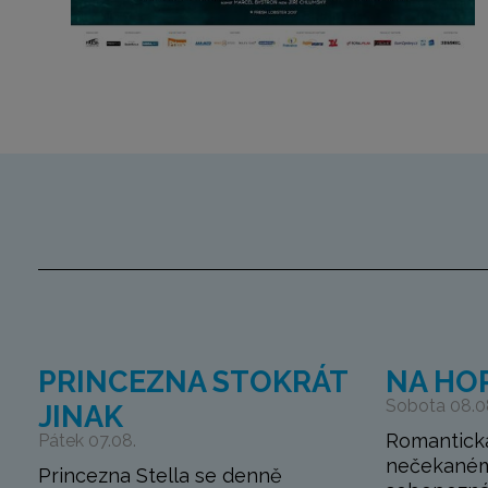
PRINCEZNA STOKRÁT
NA HO
Sobota 08.0
JINAK
Romantick
Pátek 07.08.
nečekaném
Princezna Stella se denně