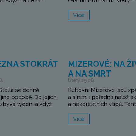
. Když na Zemi ...
(Martin Hofmann), který ...
Více
EZNA STOKRÁT
MIZEROVÉ: NA Ž
A NA SMRT
8.
Úterý 25.08.
Stella se denně
Kultovní Mizerové jsou zp
jiné podobě. Do jejích
a s nimi i pořádná nálož a
zbývá týden, a když
a nekorektních vtipů. Tento
Více