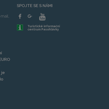
SPOJTE SE S NÁMI
mail,
Turistické informační
centrum Pasohlávky
í
, EURO
y
 je
do