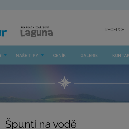
CO NÁS ČEKÁ 2026
NAŠE TIPY
CENÍK
GAL
RECEPCE
6
NAŠE TIPY
CENÍK
GALERIE
KONTA
Špunti na vodě