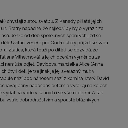
) chystají zlatou svatbu. Z Kanady přilétá jejich
h. Bratry napadne, že nejlepší by bylo vyrazit za
h časů. Jenže od dob společných spanilých jízd se
děti. Uvítací večeře pro Ondru, který přijíždí se svou
u. Zlatica, která touží po dítěti, se dozvídá, že
 (Tatiana Vilhelmová) a jejich dcerám výměnou za
práci nemůže odjet. Davidova manželka Alice (Anna
 čtyři děti, jenže jinak je její svérázný muž v
 tabule mizí pod nánosem sazí z komína, který David
echávají pány napospas dětem a vyrážejí na kolech
 vydat na vodu v kánoích i se všemi dětmi. A tak
vbu vstříc dobrodružstvím a spoustě bláznivých