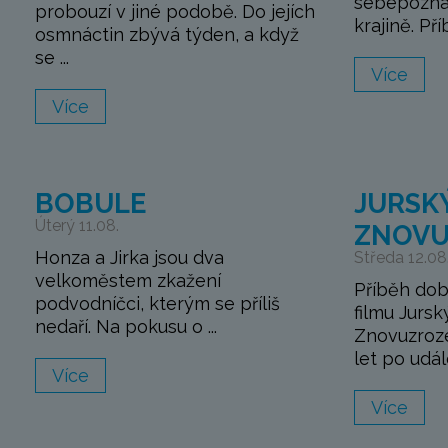
sebepozná
probouzí v jiné podobě. Do jejích
krajině. Pří
osmnáctin zbývá týden, a když
se ...
Více
Více
BOBULE
JURSKÝ
Úterý 11.08.
ZNOVU
Honza a Jirka jsou dva
Středa 12.08
velkoměstem zkažení
Příběh do
podvodníčci, kterým se příliš
filmu Jursk
nedaří. Na pokusu o ...
Znovuzroze
let po událo
Více
Více