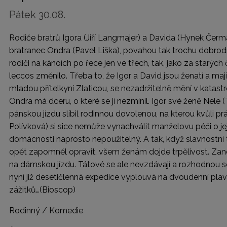
Pátek 30.08.
Rodiče bratrů Igora (Jiří Langmajer) a Davida (Hynek Čermák
bratranec Ondra (Pavel Liška), povahou tak trochu dobrodru
rodiči na kánoích po řece jen ve třech, tak, jako za starýc
leccos změnilo. Třeba to, že Igor a David jsou ženatí a mají 
mladou přítelkyní Zlaticou, se nezadržitelně mění v katastrof
Ondra má dceru, o které se jí nezmínil. Igor své ženě Nele
pánskou jízdu slíbil rodinnou dovolenou, na kterou kvůli 
Polívková) si sice nemůže vynachválit manželovu péči o jejich
domácnosti naprosto nepoužitelný. A tak, když slavnostní
opět zapomněl opravit, všem ženám dojde trpělivost. Zan
na dámskou jízdu. Tátové se ale nevzdávají a rozhodnou se
nyní již desetičlenná expedice vyplouvá na dvoudenní pla
zážitků…
(Bioscop)
Rodinný / Komedie