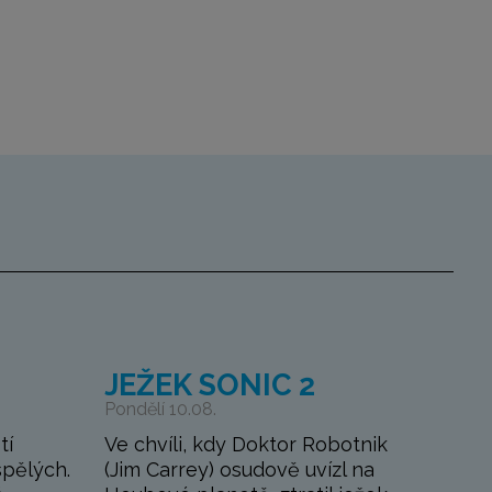
JEŽEK SONIC 2
Pondělí 10.08.
tí
Ve chvíli, kdy Doktor Robotnik
spělých.
(Jim Carrey) osudově uvízl na