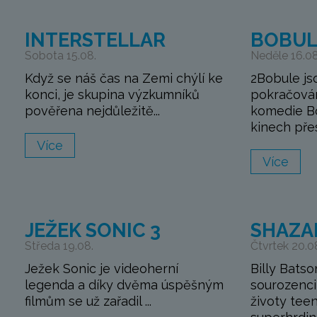
INTERSTELLAR
BOBUL
Sobota 15.08.
Neděle 16.08
Když se náš čas na Zemi chýlí ke
2Bobule js
konci, je skupina výzkumníků
pokračová
pověřena nejdůležitě...
komedie Bo
kinech přes
Více
Více
JEŽEK SONIC 3
SHAZA
Středa 19.08.
Čtvrtek 20.0
Ježek Sonic je videoherní
Billy Batso
legenda a díky dvěma úspěšným
sourozenci 
filmům se už zařadil ...
životy tee