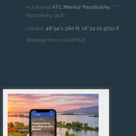
Autokemp
ATC Merkur Pasohlávky
*****
Pasohlávky 114 E
Lokace:
48°54’1.360 N, 16°34’10.9712 E
Webdesign Brno
by
GRAFIQUE