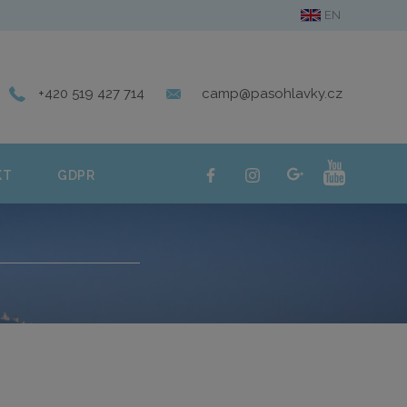
EN
ERIE
KONTAKT
GDPR
+420 519 427 714
camp@pasohlavky.cz
KT
GDPR