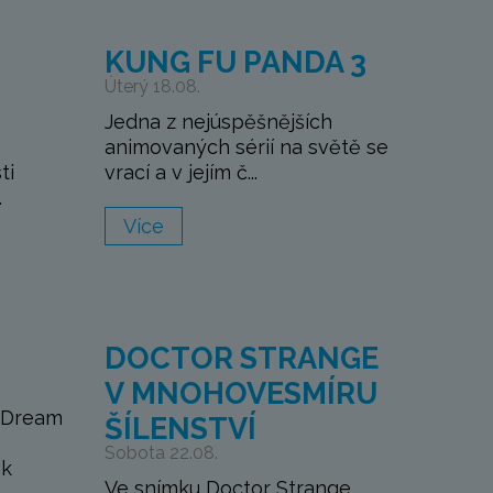
KUNG FU PANDA 3
Úterý 18.08.
Jedna z nejúspěšnějších
animovaných sérií na světě se
ti
vrací a v jejím č...
.
Více
DOCTOR STRANGE
V MNOHOVESMÍRU
 Dream
ŠÍLENSTVÍ
Sobota 22.08.
ek
Ve snímku Doctor Strange