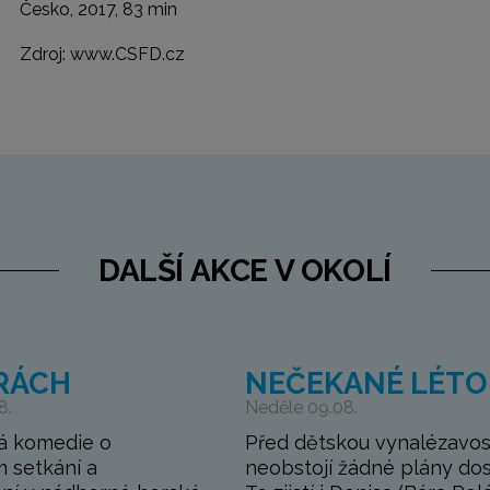
Česko, 2017, 83 min
Zdroj: www.CSFD.cz
DALŠÍ AKCE V OKOLÍ
RÁCH
NEČEKANÉ LÉTO
8.
Neděle 09.08.
á komedie o
Před dětskou vynalézavos
 setkání a
neobstojí žádné plány do