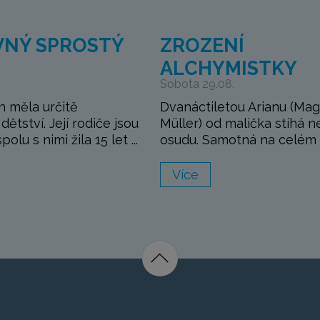
VNÝ SPROSTÝ
ZROZENÍ
ALCHYMISTKY
Sobota 29.08.
 měla určitě
Dvanáctiletou Arianu (Ma
ětství. Její rodiče jsou
Müller) od malička stíhá n
olu s nimi žila 15 let ...
osudu. Samotná na celém s
Více