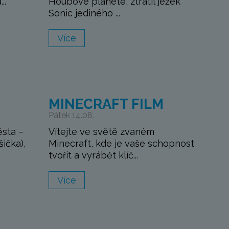
..
Houbové planetě, ztratil ježek
Sonic jediného ...
Více
M
MINECRAFT FILM
Pátek 14.08.
ěsta –
Vítejte ve světě zvaném
šička),
Minecraft, kde je vaše schopnost
tvořit a vyrábět klíč...
Více