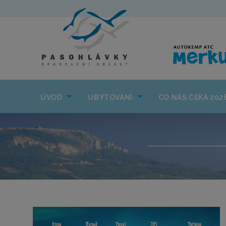
ÚVOD
UBYTOVÁNÍ
ÚVOD
UBYTOVÁNÍ
CO NÁS ČEKÁ 202