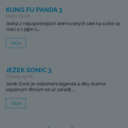
KUNG FU PANDA 3
Úterý 18.08.
Jedna z nejúspěšnějších animovaných sérií na světě se
vrací a v jejím č...
Více
JEŽEK SONIC 3
Středa 19.08.
Ježek Sonic je videoherní legenda a díky dvěma
úspěšným filmům se už zařadil ...
Více