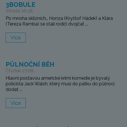
3BOBULE
Středa 26.08.
Po mnoha sklizních… Honza (Kryštof Hádek) a Klára
(Tereza Ramba) se stali rodiči dvojčat ...
Více
PŮLNOČNÍ BĚH
Čtvrtek 27.08.
Hlavní postavou americké krimi komedie je bývalý
policista Jack Walsh, který musí do pátku do půlnoci
dodat ...
Více