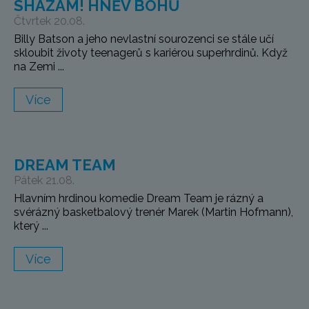
SHAZAM! HNĚV BOHŮ
Čtvrtek 20.08.
Billy Batson a jeho nevlastní sourozenci se stále učí
skloubit životy teenagerů s kariérou superhrdinů. Když
na Zemi ...
Více
DREAM TEAM
Pátek 21.08.
Hlavním hrdinou komedie Dream Team je rázný a
svérázný basketbalový trenér Marek (Martin Hofmann),
který ...
Více