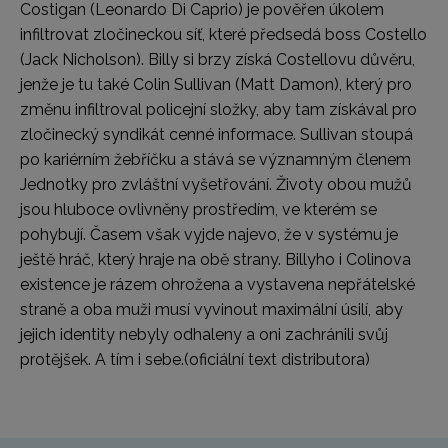
Costigan (Leonardo Di Caprio) je pověřen úkolem
infiltrovat zločineckou síť, které předsedá boss Costello
(Jack Nicholson). Billy si brzy získá Costellovu důvěru,
jenže je tu také Colin Sullivan (Matt Damon), který pro
změnu infiltroval policejní složky, aby tam získával pro
zločinecký syndikát cenné informace. Sullivan stoupá
po kariérním žebříčku a stává se významným členem
Jednotky pro zvláštní vyšetřování. Životy obou mužů
jsou hluboce ovlivněny prostředím, ve kterém se
pohybují. Časem však vyjde najevo, že v systému je
ještě hráč, který hraje na obě strany. Billyho i Colinova
existence je rázem ohrožena a vystavena nepřátelské
straně a oba muži musí vyvinout maximální úsilí, aby
jejich identity nebyly odhaleny a oni zachránili svůj
protějšek. A tím i sebe.
(oficiální text distributora)