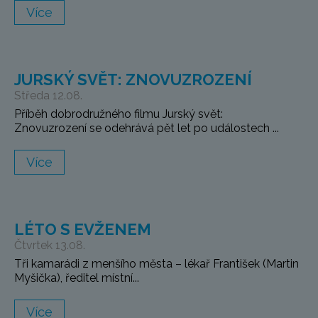
Více
JURSKÝ SVĚT: ZNOVUZROZENÍ
Středa 12.08.
Příběh dobrodružného filmu Jurský svět:
Znovuzrození se odehrává pět let po událostech ...
Více
LÉTO S EVŽENEM
Čtvrtek 13.08.
Tři kamarádi z menšího města – lékař František (Martin
Myšička), ředitel místní...
Více