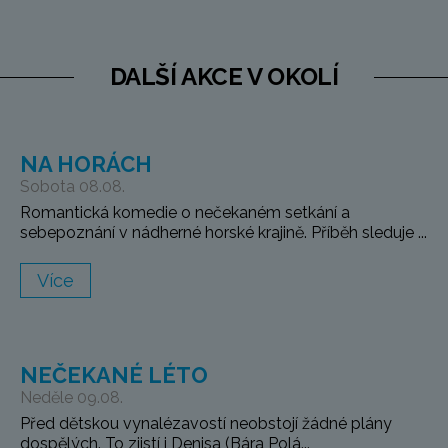
DALŠÍ AKCE V OKOLÍ
NA HORÁCH
Sobota 08.08.
Romantická komedie o nečekaném setkání a
sebepoznání v nádherné horské krajině. Příběh sleduje ...
Více
NEČEKANÉ LÉTO
Neděle 09.08.
Před dětskou vynalézavostí neobstojí žádné plány
dospělých. To zjistí i Denisa (Bára Polá...