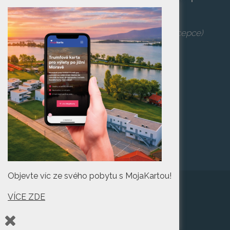
po zaplacení vstupenky na danou akci.
Telefon:
+420 519 427 714
,
539 029 266
(recepce)
E-mail:
camp@pasohlavky.cz
SPOJTE SE S NÁMI
Turistické informační
centrum Pasohlávky
Objevte víc ze svého pobytu s MojaKartou!
VÍCE ZDE