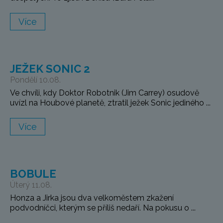
Více
JEŽEK SONIC 2
Pondělí 10.08.
Ve chvíli, kdy Doktor Robotnik (Jim Carrey) osudově
uvízl na Houbové planetě, ztratil ježek Sonic jediného ...
Více
BOBULE
Úterý 11.08.
Honza a Jirka jsou dva velkoměstem zkažení
podvodníčci, kterým se příliš nedaří. Na pokusu o ...