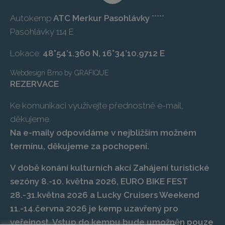
Autokemp
ATC Merkur Pasohlávky
*****
Pasohlávky 114 E
Lokace:
48°54’1.360 N, 16°34’10.9712 E
Webdesign Brno
by
GRAFIQUE
REZERVACE
Ke komunikaci využívejte přednostně e-mail,
děkujeme.
Na e-maily odpovídáme v nejbližším možném
termínu, děkujeme za pochopení.
V době konání kulturních akcí Zahájení turistické
sezóny 8.-10. května 2026, EURO BIKE FEST
28.-31.května 2026 a Lucky Cruisers Weekend
11.-14.června 2026 je kemp uzavřený pro
veřejnost. Vstup do kempu bude umožněn pouze