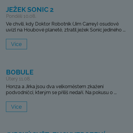
JEŽEK SONIC 2
Pondělí 10.08.
Ve chvíli, kdy Doktor Robotnik (Jim Carrey) osudově
uvízl na Houbové planetě, ztratil ježek Sonic jediného ...
Více
BOBULE
Úterý 11.08.
Honza a Jirka jsou dva velkoměstem zkažení
podvodníčci, kterým se příliš nedaří. Na pokusu o ...
Více