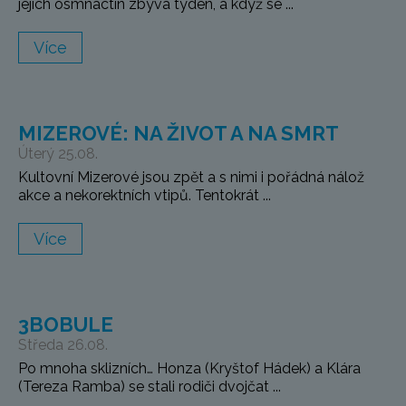
jejích osmnáctin zbývá týden, a když se ...
Více
MIZEROVÉ: NA ŽIVOT A NA SMRT
Úterý 25.08.
Kultovní Mizerové jsou zpět a s nimi i pořádná nálož
akce a nekorektních vtipů. Tentokrát ...
Více
3BOBULE
Středa 26.08.
Po mnoha sklizních… Honza (Kryštof Hádek) a Klára
(Tereza Ramba) se stali rodiči dvojčat ...