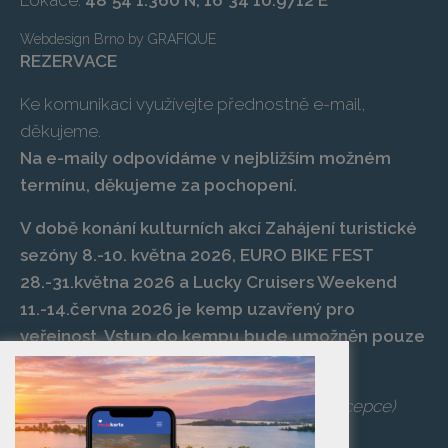
Lokace:
48°54’1.360 N, 16°34’10.9712 E
Webdesign Brno
by
GRAFIQUE
REZERVACE
Ke komunikaci využívejte přednostně e-mail,
děkujeme.
Na e-maily odpovídáme v nejbližším možném
termínu, děkujeme za pochopení.
V době konání kulturních akcí Zahájení turistické
sezóny 8.-10. května 2026, EURO BIKE FEST
28.-31.května 2026 a Lucky Cruisers Weekend
11.-14.června 2026 je kemp uzavřený pro
veřejnost. Vstup do kempu bude umožněn pouze
po zaplacení vstupenky na danou akci.
Telefon:
+420 519 427 714
,
539 029 266
(recepce)
E-mail:
camp@pasohlavky.cz