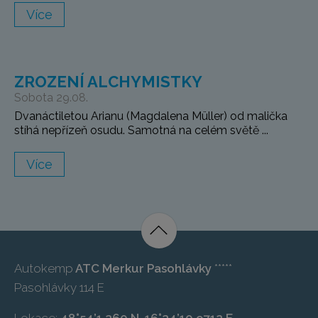
Více
ZROZENÍ ALCHYMISTKY
Sobota 29.08.
Dvanáctiletou Arianu (Magdalena Müller) od malička
stíhá nepřízeň osudu. Samotná na celém světě ...
Více
Autokemp
ATC Merkur Pasohlávky
*****
Pasohlávky 114 E