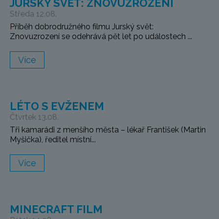
JURSKÝ SVĚT: ZNOVUZROZENÍ
Středa 12.08.
Příběh dobrodružného filmu Jurský svět:
Znovuzrození se odehrává pět let po událostech ...
Více
LÉTO S EVŽENEM
Čtvrtek 13.08.
Tři kamarádi z menšího města – lékař František (Martin
Myšička), ředitel místní...
Více
MINECRAFT FILM