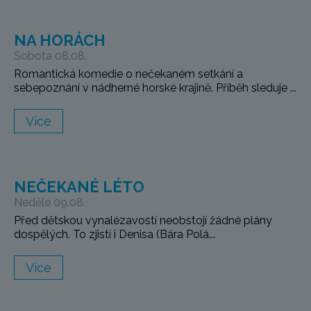
NA HORÁCH
Sobota 08.08.
Romantická komedie o nečekaném setkání a
sebepoznání v nádherné horské krajině. Příběh sleduje ...
Více
NEČEKANÉ LÉTO
Neděle 09.08.
Před dětskou vynalézavostí neobstojí žádné plány
dospělých. To zjistí i Denisa (Bára Polá...
Více