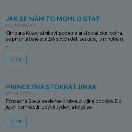
JAK SE NÁM TO MOHLO STÁT
Čtvrtek 06.08.
Cimburk-Kolovratníkovi, početná aristokratická rodina,
se při ohlášené svatbě svých dětí setkávají s mnohem
...
Více
PRINCEZNA STOKRÁT JINAK
Pátek 07.08.
Princezna Stella se denně probouzí v jiné podobě. Do
jejích osmnáctin zbývá týden, a když se ...
Více