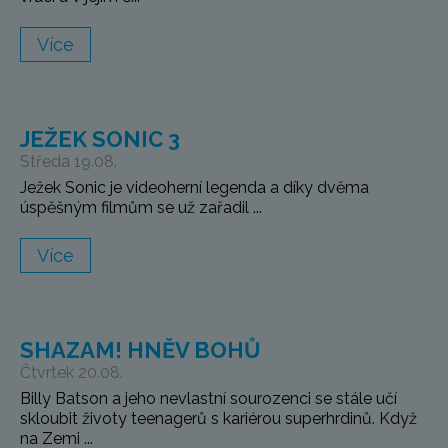
Více
JEŽEK SONIC 3
Středa 19.08.
Ježek Sonic je videoherní legenda a díky dvěma
úspěšným filmům se už zařadil ...
Více
SHAZAM! HNĚV BOHŮ
Čtvrtek 20.08.
Billy Batson a jeho nevlastní sourozenci se stále učí
skloubit životy teenagerů s kariérou superhrdinů. Když
na Zemi ...