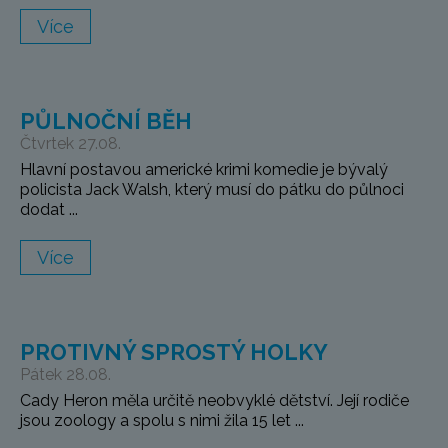
Více
PŮLNOČNÍ BĚH
Čtvrtek 27.08.
Hlavní postavou americké krimi komedie je bývalý
policista Jack Walsh, který musí do pátku do půlnoci
dodat ...
Více
PROTIVNÝ SPROSTÝ HOLKY
Pátek 28.08.
Cady Heron měla určitě neobvyklé dětství. Její rodiče
jsou zoology a spolu s nimi žila 15 let ...