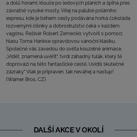
a dolů horami, klouže po ledových pláních a šplhá přes
závratně vysoké mosty. Vítej na palubě polárního
expresu, kde je během cesty podávána horká čokoláda
rozvernými číšníky a dobrodružství čeká v každém
vagónu. Režisér Robert Zemeckis vytvořil s pomocí
hlasu Toma Hankse opravdovou vánoční klasiku.
Společně vás zavedou do světa kouzelné animace.
„Vidět, znamená uvěřit“, tvrdí záhadný tulák, který tě
doprovází na této fantastické cestě. Uvidíš skutečné
zázraky“ Vlak je připraven, tak neváhej a nastup!
(Warner Bros. CZ)
DALŠÍ AKCE V OKOLÍ