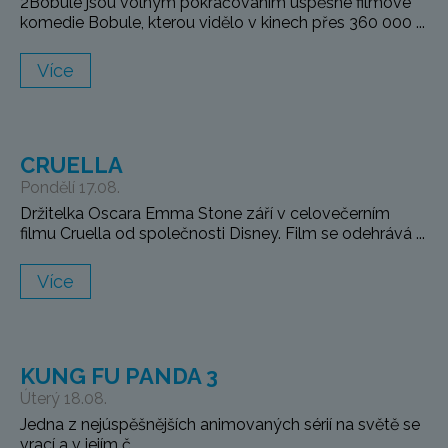
2Bobule jsou volným pokračováním úspěšné filmové
komedie Bobule, kterou vidělo v kinech přes 360 000 ...
Více
CRUELLA
Pondělí 17.08.
Držitelka Oscara Emma Stone září v celovečerním
filmu Cruella od společnosti Disney. Film se odehrává ...
Více
KUNG FU PANDA 3
Úterý 18.08.
Jedna z nejúspěšnějších animovaných sérií na světě se
vrací a v jejím č...