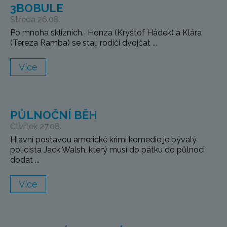
3BOBULE
Středa 26.08.
Po mnoha sklizních… Honza (Kryštof Hádek) a Klára
(Tereza Ramba) se stali rodiči dvojčat ...
Více
PŮLNOČNÍ BĚH
Čtvrtek 27.08.
Hlavní postavou americké krimi komedie je bývalý
policista Jack Walsh, který musí do pátku do půlnoci
dodat ...
Více