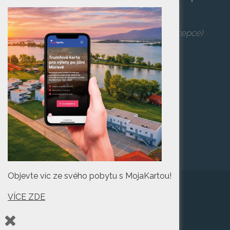
po zaplacení vstupenky na danou akci.
Telefon:
+420 519 427 714
,
539 029 266
(recepce)
E-mail:
camp@pasohlavky.cz
SPOJTE SE S NÁMI
Turistické informační
centrum Pasohlávky
Objevte víc ze svého pobytu s MojaKartou!
VÍCE ZDE