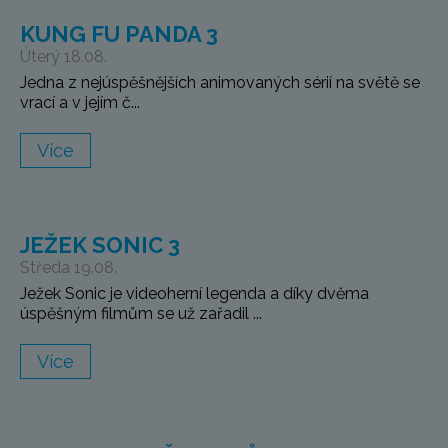
KUNG FU PANDA 3
Úterý 18.08.
Jedna z nejúspěšnějších animovaných sérií na světě se
vrací a v jejím č...
Více
JEŽEK SONIC 3
Středa 19.08.
Ježek Sonic je videoherní legenda a díky dvěma
úspěšným filmům se už zařadil ...
Více