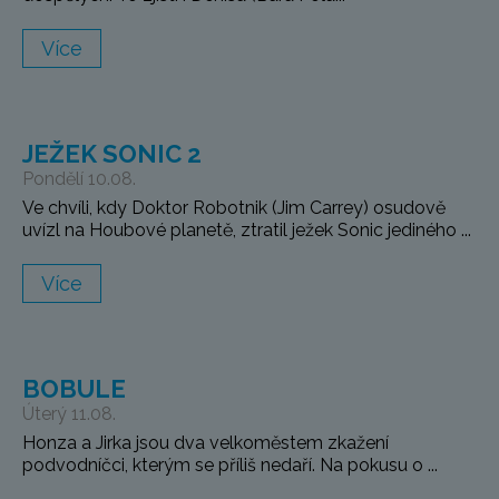
Více
JEŽEK SONIC 2
Pondělí 10.08.
Ve chvíli, kdy Doktor Robotnik (Jim Carrey) osudově
uvízl na Houbové planetě, ztratil ježek Sonic jediného ...
Více
BOBULE
Úterý 11.08.
Honza a Jirka jsou dva velkoměstem zkažení
podvodníčci, kterým se příliš nedaří. Na pokusu o ...