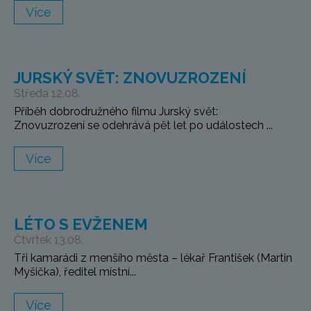
Více
JURSKÝ SVĚT: ZNOVUZROZENÍ
Středa 12.08.
Příběh dobrodružného filmu Jurský svět:
Znovuzrození se odehrává pět let po událostech ...
Více
LÉTO S EVŽENEM
Čtvrtek 13.08.
Tři kamarádi z menšího města – lékař František (Martin
Myšička), ředitel místní...
Více