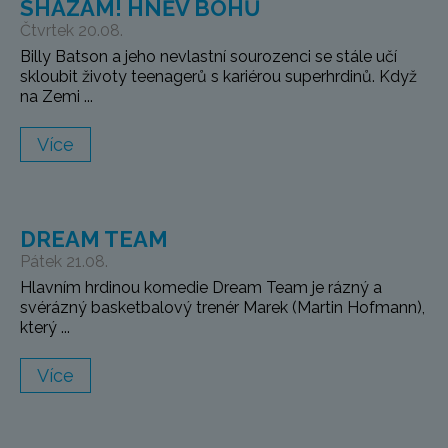
SHAZAM! HNĚV BOHŮ
Čtvrtek 20.08.
Billy Batson a jeho nevlastní sourozenci se stále učí
skloubit životy teenagerů s kariérou superhrdinů. Když
na Zemi ...
Více
DREAM TEAM
Pátek 21.08.
Hlavním hrdinou komedie Dream Team je rázný a
svérázný basketbalový trenér Marek (Martin Hofmann),
který ...
Více