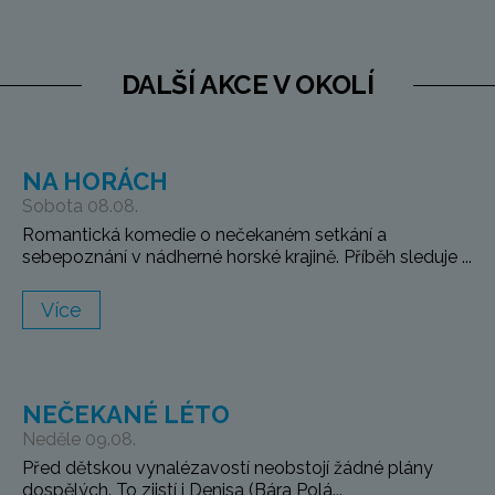
DALŠÍ AKCE V OKOLÍ
NA HORÁCH
Sobota 08.08.
Romantická komedie o nečekaném setkání a
sebepoznání v nádherné horské krajině. Příběh sleduje ...
Více
NEČEKANÉ LÉTO
Neděle 09.08.
Před dětskou vynalézavostí neobstojí žádné plány
dospělých. To zjistí i Denisa (Bára Polá...