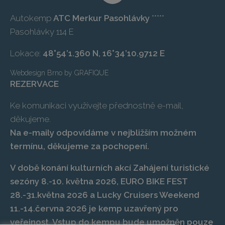
Autokemp
ATC Merkur Pasohlávky
*****
Pasohlávky 114 E
Lokace:
48°54’1.360 N, 16°34’10.9712 E
Webdesign Brno
by
GRAFIQUE
REZERVACE
Ke komunikaci využívejte přednostně e-mail,
děkujeme.
Na e-maily odpovídáme v nejbližším možném
termínu, děkujeme za pochopení.
V době konání kulturních akcí Zahájení turistické
sezóny 8.-10. května 2026, EURO BIKE FEST
28.-31.května 2026 a Lucky Cruisers Weekend
11.-14.června 2026 je kemp uzavřený pro
veřejnost. Vstup do kempu bude umožněn pouze