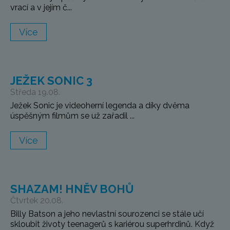
vrací a v jejím č...
Více
JEŽEK SONIC 3
Středa 19.08.
Ježek Sonic je videoherní legenda a díky dvěma
úspěšným filmům se už zařadil ...
Více
SHAZAM! HNĚV BOHŮ
Čtvrtek 20.08.
Billy Batson a jeho nevlastní sourozenci se stále učí
skloubit životy teenagerů s kariérou superhrdinů. Když