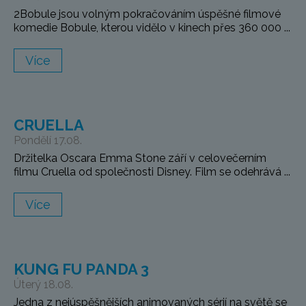
2Bobule jsou volným pokračováním úspěšné filmové
komedie Bobule, kterou vidělo v kinech přes 360 000 ...
Více
CRUELLA
Pondělí 17.08.
Držitelka Oscara Emma Stone září v celovečerním
filmu Cruella od společnosti Disney. Film se odehrává ...
Více
KUNG FU PANDA 3
Úterý 18.08.
Jedna z nejúspěšnějších animovaných sérií na světě se