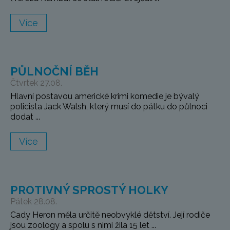
Více
PŮLNOČNÍ BĚH
Čtvrtek 27.08.
Hlavní postavou americké krimi komedie je bývalý
policista Jack Walsh, který musí do pátku do půlnoci
dodat ...
Více
PROTIVNÝ SPROSTÝ HOLKY
Pátek 28.08.
Cady Heron měla určitě neobvyklé dětství. Její rodiče
jsou zoology a spolu s nimi žila 15 let ...