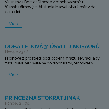
Ve snímku Doctor Strange v mnohovesmíru
šílenství filmový svět studia Marvel otvírá brány do
paralelní...
Více
DOBA LEDOVÁ 3: ÚSVIT DINOSAURŮ
Neděle 23.08.
Hrdinové z prostředí pod bodem mrazu se vrací, aby
zažili další neuvěřitelné dobrodružství, tentokrát v ...
Více
PRINCEZNA STOKRÁT JINAK
Pondělí 24.08.