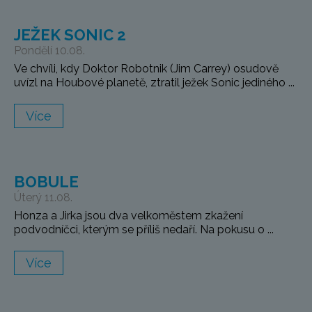
JEŽEK SONIC 2
Pondělí 10.08.
Ve chvíli, kdy Doktor Robotnik (Jim Carrey) osudově
uvízl na Houbové planetě, ztratil ježek Sonic jediného ...
Více
BOBULE
Úterý 11.08.
Honza a Jirka jsou dva velkoměstem zkažení
podvodníčci, kterým se příliš nedaří. Na pokusu o ...
Více