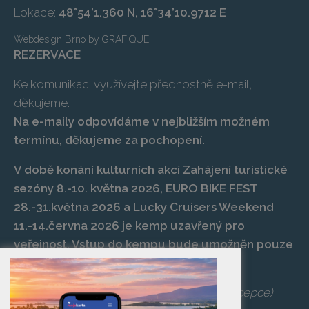
Lokace:
48°54’1.360 N, 16°34’10.9712 E
Webdesign Brno
by
GRAFIQUE
REZERVACE
Ke komunikaci využívejte přednostně e-mail,
děkujeme.
Na e-maily odpovídáme v nejbližším možném
termínu, děkujeme za pochopení.
V době konání kulturních akcí Zahájení turistické
sezóny 8.-10. května 2026, EURO BIKE FEST
28.-31.května 2026 a Lucky Cruisers Weekend
11.-14.června 2026 je kemp uzavřený pro
veřejnost. Vstup do kempu bude umožněn pouze
po zaplacení vstupenky na danou akci.
Telefon:
+420 519 427 714
,
539 029 266
(recepce)