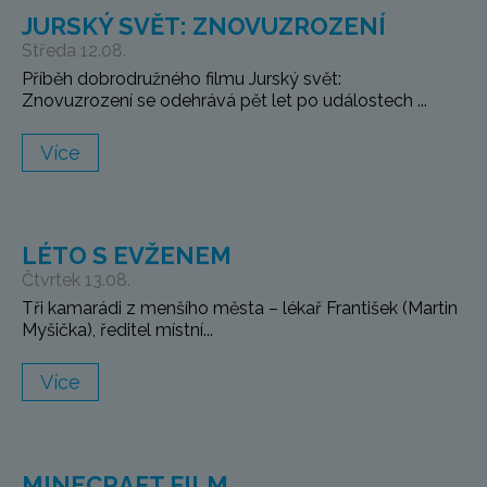
JURSKÝ SVĚT: ZNOVUZROZENÍ
Středa 12.08.
Příběh dobrodružného filmu Jurský svět:
Znovuzrození se odehrává pět let po událostech ...
Více
LÉTO S EVŽENEM
Čtvrtek 13.08.
Tři kamarádi z menšího města – lékař František (Martin
Myšička), ředitel místní...
Více
MINECRAFT FILM