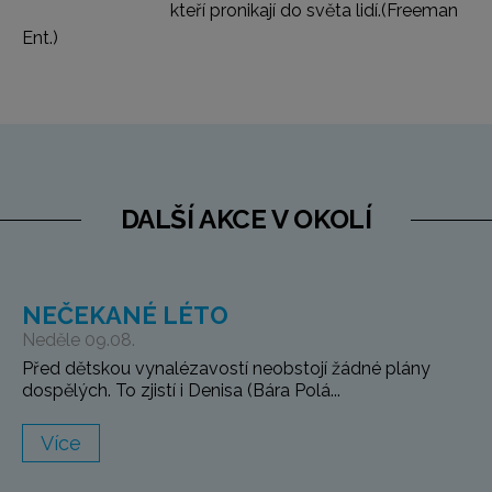
kteří pronikají do světa lidí.
(Freeman
Ent.)
DALŠÍ AKCE V OKOLÍ
NEČEKANÉ LÉTO
Neděle 09.08.
Před dětskou vynalézavostí neobstojí žádné plány
dospělých. To zjistí i Denisa (Bára Polá...
Více