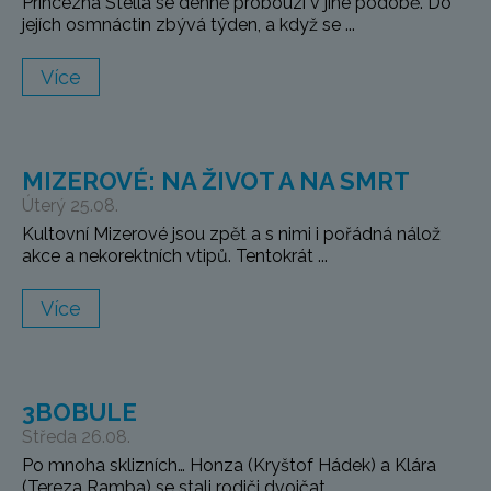
Princezna Stella se denně probouzí v jiné podobě. Do
jejích osmnáctin zbývá týden, a když se ...
Více
MIZEROVÉ: NA ŽIVOT A NA SMRT
Úterý 25.08.
Kultovní Mizerové jsou zpět a s nimi i pořádná nálož
akce a nekorektních vtipů. Tentokrát ...
Více
3BOBULE
Středa 26.08.
Po mnoha sklizních… Honza (Kryštof Hádek) a Klára
(Tereza Ramba) se stali rodiči dvojčat ...