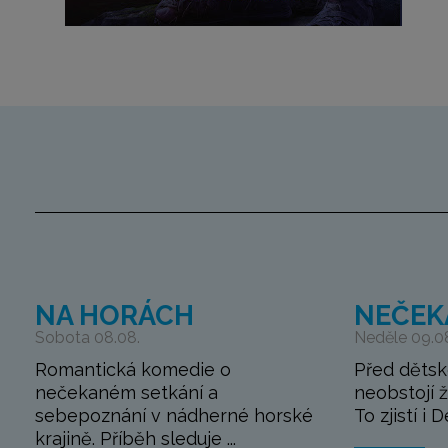
NA HORÁCH
NEČEK
Sobota 08.08.
Neděle 09.0
Romantická komedie o
Před dětsk
nečekaném setkání a
neobstojí 
sebepoznání v nádherné horské
To zjistí i 
krajině. Příběh sleduje ...