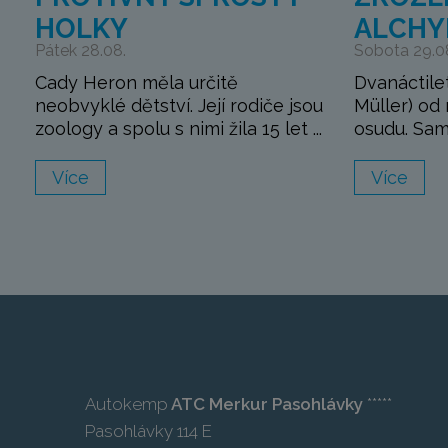
HOLKY
ALCHY
Pátek 28.08.
Sobota 29.0
Cady Heron měla určitě
Dvanáctile
neobvyklé dětství. Její rodiče jsou
Müller) od 
zoology a spolu s nimi žila 15 let ...
osudu. Sam
Více
Více
Autokemp
ATC Merkur Pasohlávky
*****
Pasohlávky 114 E