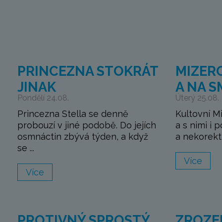
PRINCEZNA STOKRÁT
MIZERO
JINAK
A NA 
Pondělí 24.08.
Úterý 25.08.
Princezna Stella se denně
Kultovní M
probouzí v jiné podobě. Do jejích
a s nimi i 
osmnáctin zbývá týden, a když
a nekorektn
se ...
Více
Více
PROTIVNÝ SPROSTÝ
ZROZE