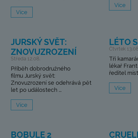
Více
Více
JURSKÝ SVĚT:
LÉTO 
Čtvrtek 13.08
ZNOVUZROZENÍ
Tři kamará
Středa 12.08.
lékař Frant
Příběh dobrodružného
ředitel místn
filmu Jurský svět:
Znovuzrození se odehrává pět
Více
let po událostech ...
Více
BOBULE 2
CRUEL