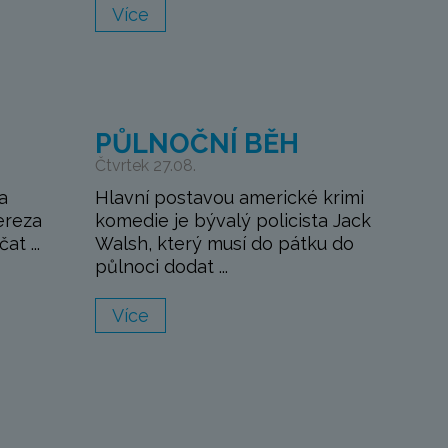
Více
PŮLNOČNÍ BĚH
Čtvrtek 27.08.
a
Hlavní postavou americké krimi
ereza
komedie je bývalý policista Jack
at ...
Walsh, který musí do pátku do
půlnoci dodat ...
Více