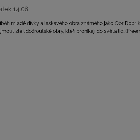
átek 14.08.
íběh mladé dívky a laskavého obra známého jako Obr Dobr, k
jmout zlé lidožroutské obry, kteří pronikají do světa lidí.
(Freem