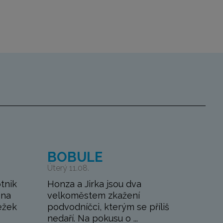
BOBULE
Úterý 11.08.
tnik
Honza a Jirka jsou dva
 na
velkoměstem zkažení
ežek
podvodníčci, kterým se příliš
nedaří. Na pokusu o ...