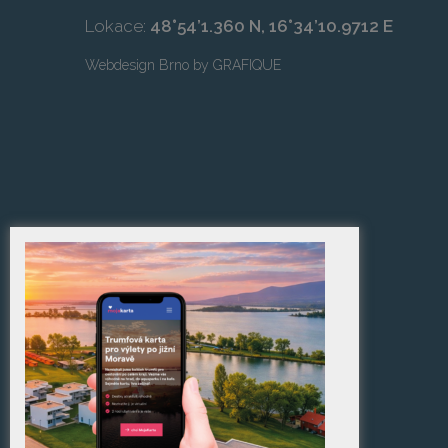
Lokace:
48°54’1.360 N, 16°34’10.9712 E
Webdesign Brno
by
GRAFIQUE