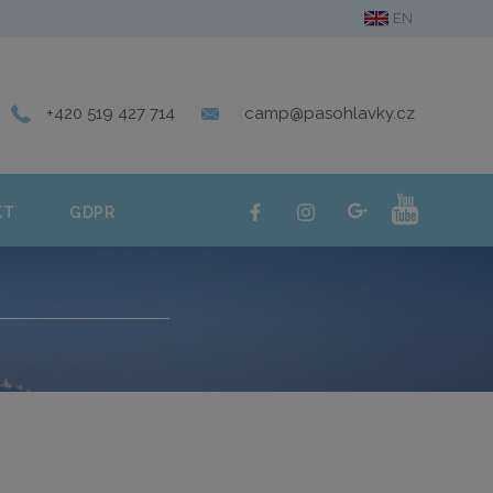
EN
ERIE
KONTAKT
GDPR
+420 519 427 714
camp@pasohlavky.cz
KT
GDPR