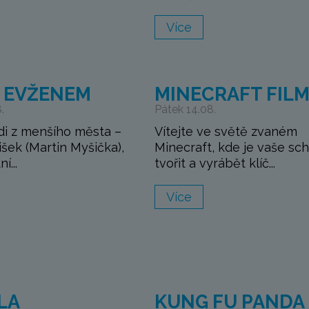
Více
S EVŽENEM
MINECRAFT FIL
.
Pátek 14.08.
di z menšího města –
Vítejte ve světě zvaném
išek (Martin Myšička),
Minecraft, kde je vaše sc
í...
tvořit a vyrábět klíč...
Více
LA
KUNG FU PANDA 