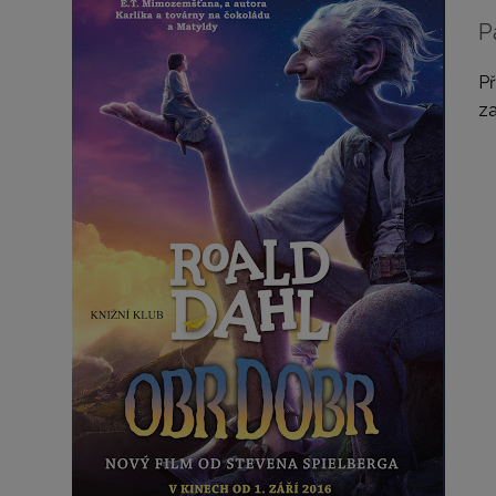
P
Př
za