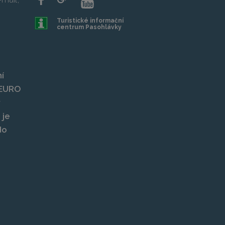
Turistické informační
centrum Pasohlávky
í
, EURO
y
 je
do