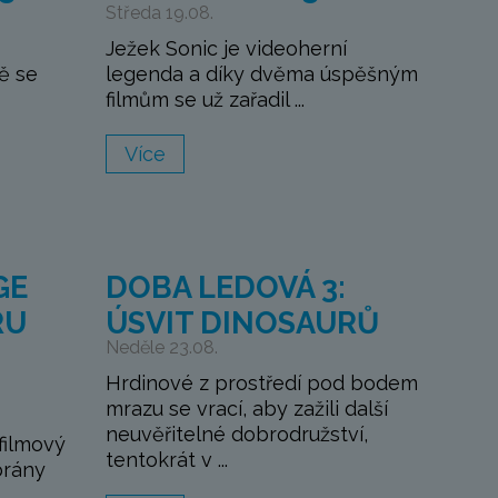
Středa 19.08.
Ježek Sonic je videoherní
ě se
legenda a díky dvěma úspěšným
filmům se už zařadil ...
Více
GE
DOBA LEDOVÁ 3:
RU
ÚSVIT DINOSAURŮ
Neděle 23.08.
Hrdinové z prostředí pod bodem
mrazu se vrací, aby zažili další
neuvěřitelné dobrodružství,
filmový
tentokrát v ...
brány