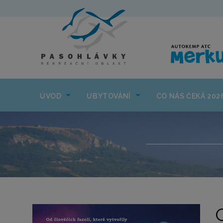
ÚVOD
UBYTOVÁNÍ
ÚVOD
UBYTOVÁNÍ
CO NÁS ČEKÁ 202