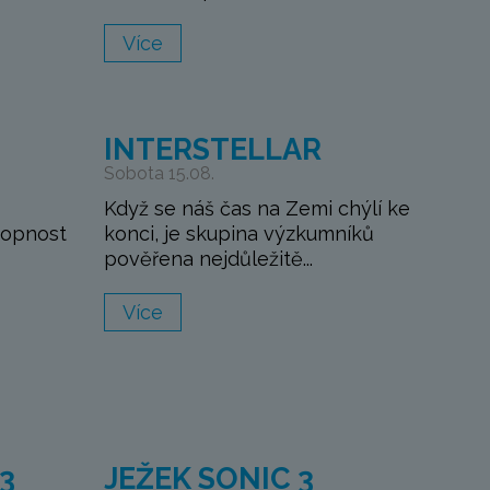
Více
M
INTERSTELLAR
Sobota 15.08.
Když se náš čas na Zemi chýlí ke
hopnost
konci, je skupina výzkumníků
pověřena nejdůležitě...
Více
3
JEŽEK SONIC 3