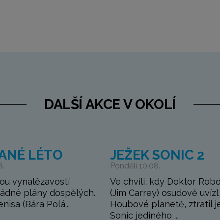
DALŠÍ AKCE V OKOLÍ
ANÉ LÉTO
JEŽEK SONIC 2
8.
Pondělí 10.08.
ou vynalézavostí
Ve chvíli, kdy Doktor Robo
žádné plány dospělých.
(Jim Carrey) osudově uvízl
Denisa (Bára Polá...
Houbové planetě, ztratil j
Sonic jediného ...