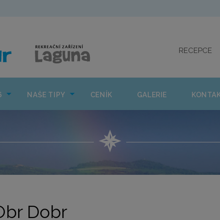
CO NÁS ČEKÁ 2026
NAŠE TIPY
CENÍK
GAL
RECEPCE
6
NAŠE TIPY
CENÍK
GALERIE
KONTA
Obr Dobr