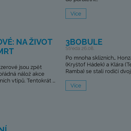
Více
VÉ: NA ŽIVOT
3BOBULE
Středa 26.08.
SMRT
Po mnoha sklizních… Honz
(Kryštof Hádek) a Klára (T
izerové jsou zpět
Ramba) se stali rodiči dvojč
pořádná nálož akce
ích vtipů. Tentokrát ...
Více
NÍ