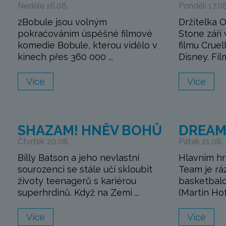
Neděle 16.08.
Pondělí 17.08
2Bobule jsou volným
Držitelka
pokračováním úspěšné filmové
Stone září
komedie Bobule, kterou vidělo v
filmu Cruel
kinech přes 360 000 ...
Disney. Fil
Více
Více
SHAZAM! HNĚV BOHŮ
DREAM
Čtvrtek 20.08.
Pátek 21.08.
Billy Batson a jeho nevlastní
Hlavním h
sourozenci se stále učí skloubit
Team je rá
životy teenagerů s kariérou
basketbalo
superhrdinů. Když na Zemi ...
(Martin Hof
Více
Více