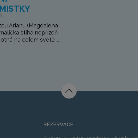
MISTKY
8.
tou Arianu (Magdalena
malička stíhá nepřízeň
otná na celém světě ...
REZERVACE
Ke komunikaci využívejte přednostně e-