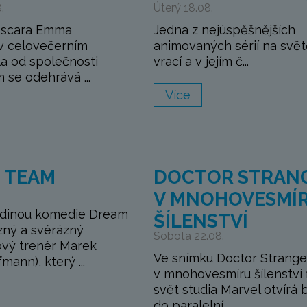
.
Úterý 18.08.
 Oscara Emma
Jedna z nejúspěšnějších
 v celovečerním
animovaných sérií na svět
la od společnosti
vrací a v jejím č...
m se odehrává ...
Více
 TEAM
DOCTOR STRAN
V MNOHOVESMÍ
rdinou komedie Dream
ŠÍLENSTVÍ
zný a svérázný
Sobota 22.08.
vý trenér Marek
Ve snímku Doctor Strange
mann), který ...
v mnohovesmíru šílenství 
svět studia Marvel otvírá 
do paralelní...