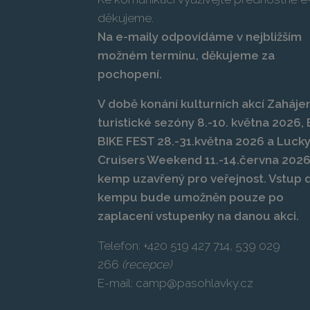
děkujeme.
Na e-maily odpovídáme v nejbližším
možném termínu, děkujeme za
pochopení.
V době konání kulturních akcí Zahájen
turistické sezóny 8.-10. května 2026
BIKE FEST 28.-31.května 2026 a Luck
Cruisers Weekend 11.-14.června 2026
kemp uzavřený pro veřejnost. Vstup 
kempu bude umožněn pouze po
zaplacení vstupenky na danou akci.
Telefon:
+420 519 427 714
,
539 029
266
(recepce)
E-mail:
camp@pasohlavky.cz