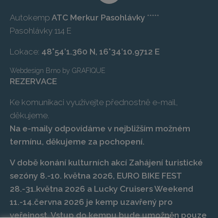
Autokemp
ATC Merkur Pasohlávky
*****
Pasohlávky 114 E
Lokace:
48°54’1.360 N, 16°34’10.9712 E
Webdesign Brno
by
GRAFIQUE
REZERVACE
Ke komunikaci využívejte přednostně e-mail,
děkujeme.
Na e-maily odpovídáme v nejbližším možném
termínu, děkujeme za pochopení.
V době konání kulturních akcí Zahájení turistické
sezóny 8.-10. května 2026, EURO BIKE FEST
28.-31.května 2026 a Lucky Cruisers Weekend
11.-14.června 2026 je kemp uzavřený pro
veřejnost. Vstup do kempu bude umožněn pouze