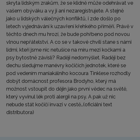
skryta lidským zrakům, že se klidně může odehrávat ve
vašem obýváku a vy ji ani nezaregistrujete. A stejně
jako u lidských válečných konfliktů, i zde došlo po
letech vyjednávání k uzavření křehkého příměří. Právě v
těchto dnech mu hrozí, že bude pohřbeno pod novou
vlnou nepřátelství. A co se v takové chvíli stane s námi
lidmi, kteří jsme nic netušíce na míru mezi kočkami a
psy bytostně závislí? Raději nedomýšlet. Raději bez
dechu sledujme manévry kočičích jednotek, které se
pod vedením maniakálního kocoura Tinklese rozhodly
dobýt domácnost profesora Brodyho, který má
možnost vstoupit do dějin jako první vědec na světě,
který vyvinul lék proti alergii na psy. A pak už nic
nebude stát kočičí invazi v cestě…
(oficiální text
distributora)