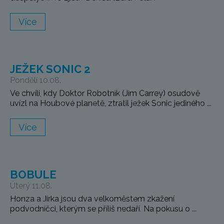
Více
JEŽEK SONIC 2
Pondělí 10.08.
Ve chvíli, kdy Doktor Robotnik (Jim Carrey) osudově
uvízl na Houbové planetě, ztratil ježek Sonic jediného ...
Více
BOBULE
Úterý 11.08.
Honza a Jirka jsou dva velkoměstem zkažení
podvodníčci, kterým se příliš nedaří. Na pokusu o ...