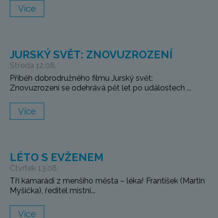
Více
JURSKÝ SVĚT: ZNOVUZROZENÍ
Středa 12.08.
Příběh dobrodružného filmu Jurský svět:
Znovuzrození se odehrává pět let po událostech ...
Více
LÉTO S EVŽENEM
Čtvrtek 13.08.
Tři kamarádi z menšího města – lékař František (Martin
Myšička), ředitel místní...
Více