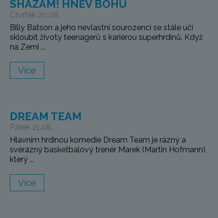
SHAZAM! HNĚV BOHŮ
Čtvrtek 20.08.
Billy Batson a jeho nevlastní sourozenci se stále učí
skloubit životy teenagerů s kariérou superhrdinů. Když
na Zemi ...
Více
DREAM TEAM
Pátek 21.08.
Hlavním hrdinou komedie Dream Team je rázný a
svérázný basketbalový trenér Marek (Martin Hofmann),
který ...
Více