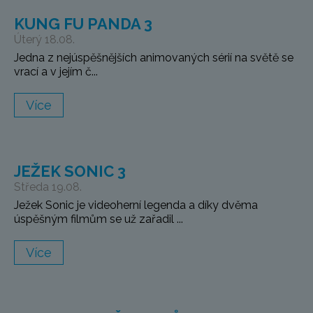
KUNG FU PANDA 3
Úterý 18.08.
Jedna z nejúspěšnějších animovaných sérií na světě se
vrací a v jejím č...
Více
JEŽEK SONIC 3
Středa 19.08.
Ježek Sonic je videoherní legenda a díky dvěma
úspěšným filmům se už zařadil ...
Více