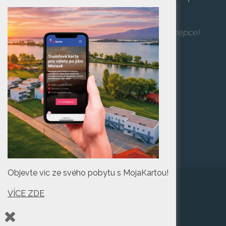
po zaplacení vstupenky na danou akci.
Telefon:
+420 519 427 714
,
539 029 266
(recepce)
E-mail:
camp@pasohlavky.cz
SPOJTE SE S NÁMI
Turistické informační
centrum Pasohlávky
Objevte víc ze svého pobytu s MojaKartou!
VÍCE ZDE