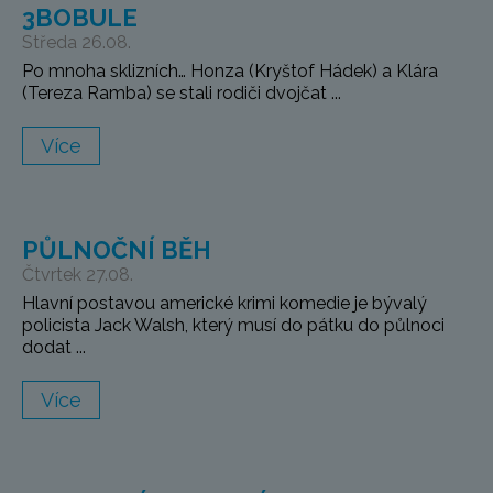
3BOBULE
Středa 26.08.
Po mnoha sklizních… Honza (Kryštof Hádek) a Klára
(Tereza Ramba) se stali rodiči dvojčat ...
Více
PŮLNOČNÍ BĚH
Čtvrtek 27.08.
Hlavní postavou americké krimi komedie je bývalý
policista Jack Walsh, který musí do pátku do půlnoci
dodat ...
Více