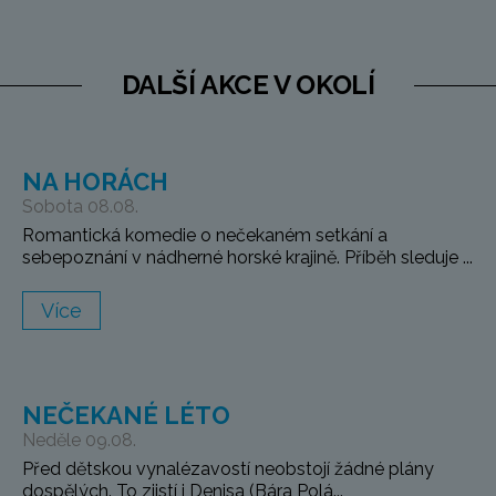
DALŠÍ AKCE V OKOLÍ
NA HORÁCH
Sobota 08.08.
Romantická komedie o nečekaném setkání a
sebepoznání v nádherné horské krajině. Příběh sleduje ...
Více
NEČEKANÉ LÉTO
Neděle 09.08.
Před dětskou vynalézavostí neobstojí žádné plány
dospělých. To zjistí i Denisa (Bára Polá...