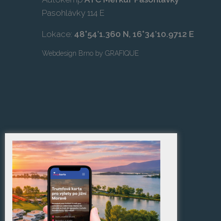
Pasohlávky 114 E
Lokace:
48°54’1.360 N, 16°34’10.9712 E
Webdesign Brno
by
GRAFIQUE