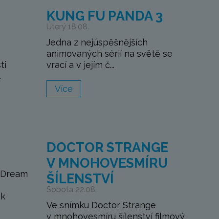
KUNG FU PANDA 3
Úterý 18.08.
Jedna z nejúspěšnějších
animovaných sérií na světě se
ti
vrací a v jejím č...
.
Více
DOCTOR STRANGE
V MNOHOVESMÍRU
 Dream
ŠÍLENSTVÍ
Sobota 22.08.
ek
Ve snímku Doctor Strange
v mnohovesmíru šílenství filmový