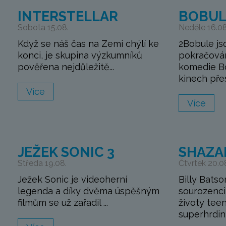
INTERSTELLAR
BOBUL
Sobota 15.08.
Neděle 16.08
Když se náš čas na Zemi chýlí ke
2Bobule js
konci, je skupina výzkumníků
pokračová
pověřena nejdůležitě...
komedie Bo
kinech přes
Více
Více
JEŽEK SONIC 3
SHAZA
Středa 19.08.
Čtvrtek 20.0
Ježek Sonic je videoherní
Billy Batso
legenda a díky dvěma úspěšným
sourozenci 
filmům se už zařadil ...
životy tee
superhrdinů