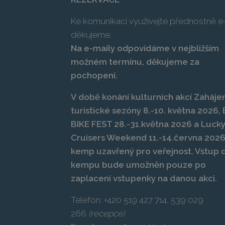
Ke komunikaci využívejte přednostně e-
děkujeme.
Na e-maily odpovídáme v nejbližším
možném termínu, děkujeme za
pochopení.
V době konání kulturních akcí Zahájen
turistické sezóny 8.-10. května 2026
BIKE FEST 28.-31.května 2026 a Luck
Cruisers Weekend 11.-14.června 2026
kemp uzavřený pro veřejnost. Vstup 
kempu bude umožněn pouze po
zaplacení vstupenky na danou akci.
Telefon:
+420 519 427 714
,
539 029
266
(recepce)