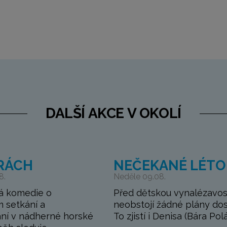
DALŠÍ AKCE V OKOLÍ
RÁCH
NEČEKANÉ LÉTO
8.
Neděle 09.08.
á komedie o
Před dětskou vynalézavos
 setkání a
neobstojí žádné plány do
ní v nádherné horské
To zjistí i Denisa (Bára Polá.