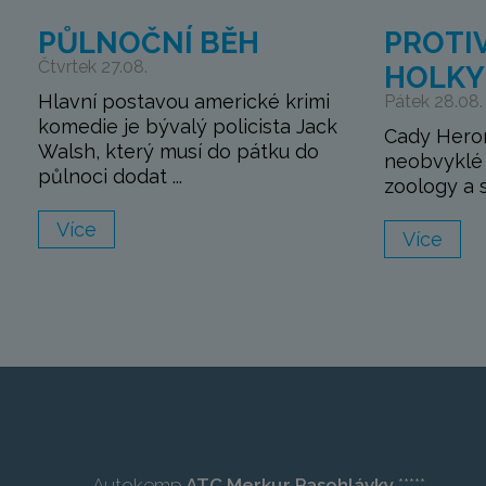
PŮLNOČNÍ BĚH
PROTI
Čtvrtek 27.08.
HOLKY
Hlavní postavou americké krimi
Pátek 28.08.
komedie je bývalý policista Jack
Cady Heron
Walsh, který musí do pátku do
neobvyklé d
půlnoci dodat ...
zoology a sp
Více
Více
Autokemp
ATC Merkur Pasohlávky
*****