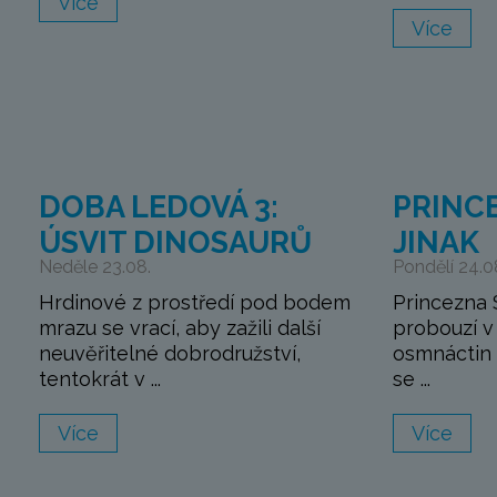
Více
Více
DOBA LEDOVÁ 3:
PRINC
ÚSVIT DINOSAURŮ
JINAK
Neděle 23.08.
Pondělí 24.0
Hrdinové z prostředí pod bodem
Princezna 
mrazu se vrací, aby zažili další
probouzí v 
neuvěřitelné dobrodružství,
osmnáctin 
tentokrát v ...
se ...
Více
Více