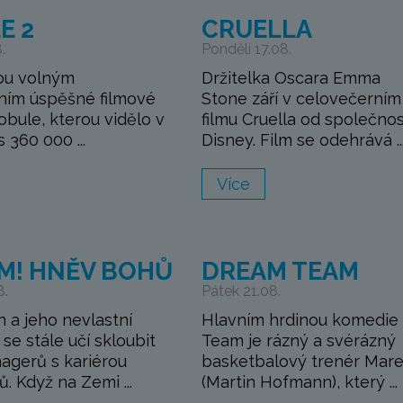
E 2
CRUELLA
.
Pondělí 17.08.
ou volným
Držitelka Oscara Emma
ním úspěšné filmové
Stone září v celovečerním
bule, kterou vidělo v
filmu Cruella od společnos
 360 000 ...
Disney. Film se odehrává ..
Více
M! HNĚV BOHŮ
DREAM TEAM
8.
Pátek 21.08.
n a jeho nevlastní
Hlavním hrdinou komedie
se stále učí skloubit
Team je rázný a svérázný
nagerů s kariérou
basketbalový trenér Mar
. Když na Zemi ...
(Martin Hofmann), který ...