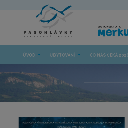
ÚVOD
UBYTOVÁNÍ
ÚVOD
UBYTOVÁNÍ
CO NÁS ČEKÁ 202