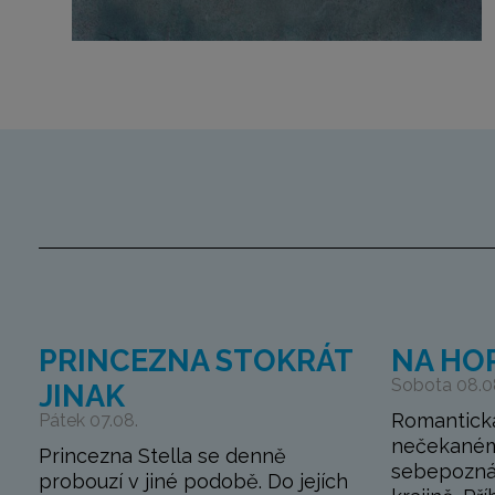
PRINCEZNA STOKRÁT
NA HO
Sobota 08.0
JINAK
Romantick
Pátek 07.08.
nečekaném
Princezna Stella se denně
sebepozná
probouzí v jiné podobě. Do jejích