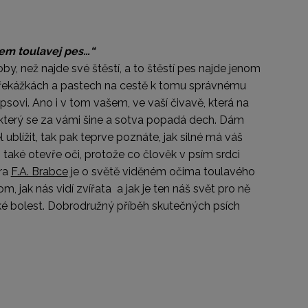
em toulavej pes…“
y, než najde své štěstí, a to štěstí pes najde jenom
o překážkách a pastech na cestě k tomu správnému
psovi. Ano i v tom vašem, ve vaší čivavě, která na
, který se za vámi šine a sotva popadá dech. Dám
ublížit, tak pak teprve poznáte, jak silné má váš
také otevře oči, protože co člověk v psím srdci
éra
F.A. Brabce
je o světě viděném očima toulavého
 jak nás vidí zvířata a jak je ten náš svět pro ně
 také bolest. Dobrodružný příběh skutečných psích