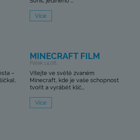
Sonic jediného ...
Více
M
MINECRAFT FILM
Pátek 14.08.
ěsta –
Vítejte ve světě zvaném
šička),
Minecraft, kde je vaše schopnost
tvořit a vyrábět klíč...
Více