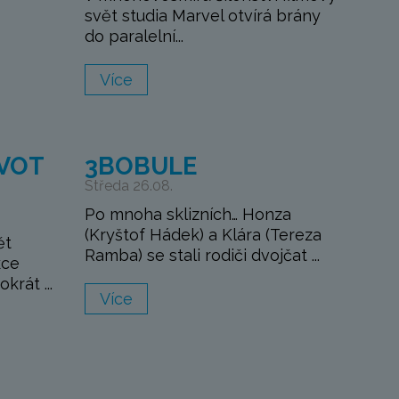
svět studia Marvel otvírá brány
do paralelní...
Více
IVOT
3BOBULE
Středa 26.08.
Po mnoha sklizních… Honza
(Kryštof Hádek) a Klára (Tereza
ět
Ramba) se stali rodiči dvojčat ...
kce
krát ...
Více