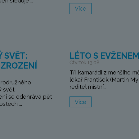
běh sleduje ...
Více
 SVĚT:
LÉTO S EVŽENE
Čtvrtek 13.08.
ZROZENÍ
Tři kamarádi z menšího m
.
lékař František (Martin My
brodružného
ředitel místní...
ý svět:
ní se odehrává pět
Více
stech ...