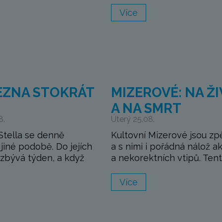
Více
EZNA STOKRÁT
MIZEROVÉ: NA Ž
A NA SMRT
8.
Úterý 25.08.
Stella se denně
Kultovní Mizerové jsou zp
jiné podobě. Do jejích
a s nimi i pořádná nálož a
zbývá týden, a když
a nekorektních vtipů. Tento
Více