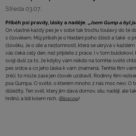
Středa 03.07.
Příběh psí pravdy, lásky a naděje.
„Jsem Gump a byl js
On vlastně každý pes je v sobě tak trochu toulavý do té dob
s člověkem. Můj příběh je o hledání psího štěstí a také 
člověku. Je o síle a nezlomnosti, která se ukrývá v každém 
vás čeká celý den, než přijdete z práce. I v tom buldokovi
svoji duši za to, že kdyby vám někdo na tomhle světě chtěl 
pes srdce a co jeho láska k vám znamená. Tenhle film vám 
zničí, to může zase jen člověk uzdravit. Rodinný film režis
psa Gumpa. O světě, o kterém mnoho z nás moc neví. O tom,
důležitý. Ten svět, který jim dává domov, sílu, naději, ale
hrdinů a lidí kolem nich.
(
Bioscop
)