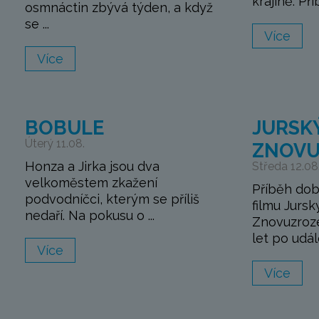
krajině. Pří
osmnáctin zbývá týden, a když
se ...
Více
Více
BOBULE
JURSKÝ
Úterý 11.08.
ZNOVU
Honza a Jirka jsou dva
Středa 12.08
velkoměstem zkažení
Příběh do
podvodníčci, kterým se příliš
filmu Jursk
nedaří. Na pokusu o ...
Znovuzroze
let po událo
Více
Více