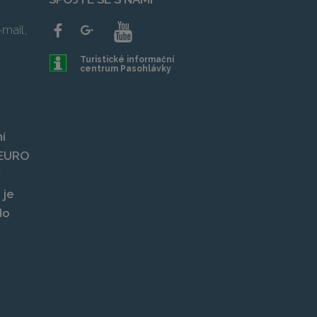
mail,
Turistické informační
centrum Pasohlávky
í
, EURO
y
 je
do