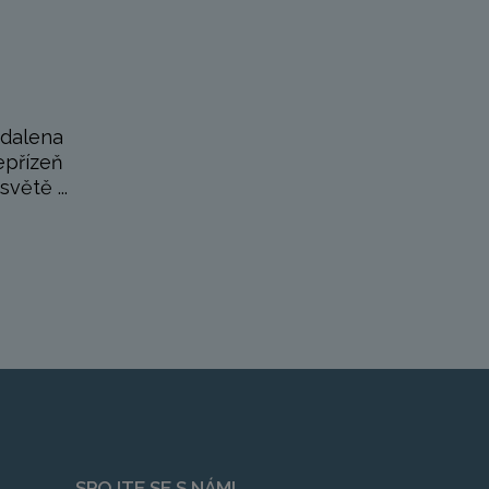
gdalena
epřízeň
větě ...
SPOJTE SE S NÁMI