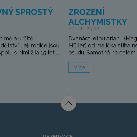
VNÝ SPROSTÝ
ZROZENÍ
ALCHYMISTKY
Sobota 29.08.
 měla určitě
Dvanáctiletou Arianu (Ma
ětství. Její rodiče jsou
Müller) od malička stíhá n
olu s nimi žila 15 let ...
osudu. Samotná na celém s
Více
REZERVACE