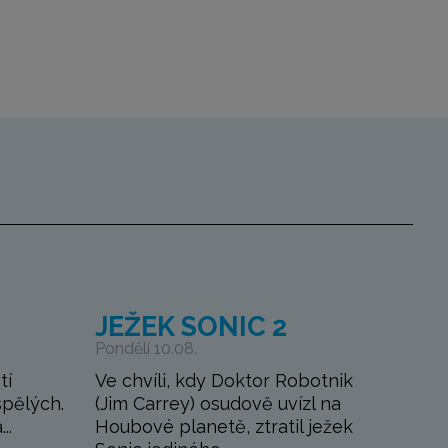
JEŽEK SONIC 2
Pondělí 10.08.
tí
Ve chvíli, kdy Doktor Robotnik
spělých.
(Jim Carrey) osudově uvízl na
..
Houbové planetě, ztratil ježek