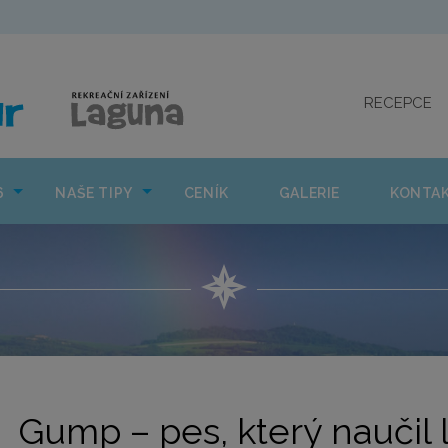
CO NÁS ČEKÁ 2026
NAŠE TIPY
CENÍK
GAL
RECEPCE
6
NAŠE TIPY
CENÍK
GALERIE
KONTA
Gump – pes, který naučil li