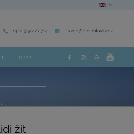
EN
ERIE
KONTAKT
GDPR
+420 519 427 714
camp@pasohlavky.cz
KT
GDPR
di žít