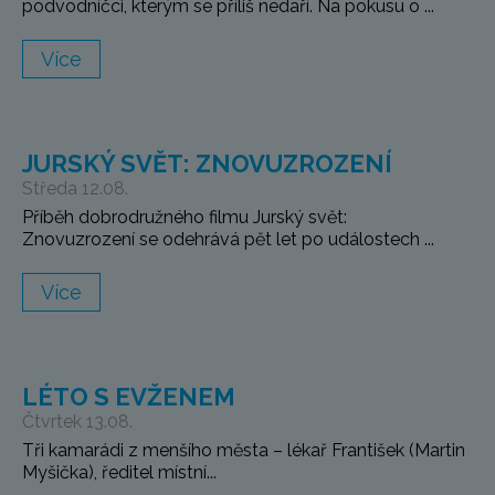
podvodníčci, kterým se příliš nedaří. Na pokusu o ...
Více
JURSKÝ SVĚT: ZNOVUZROZENÍ
Středa 12.08.
Příběh dobrodružného filmu Jurský svět:
Znovuzrození se odehrává pět let po událostech ...
Více
LÉTO S EVŽENEM
Čtvrtek 13.08.
Tři kamarádi z menšího města – lékař František (Martin
Myšička), ředitel místní...