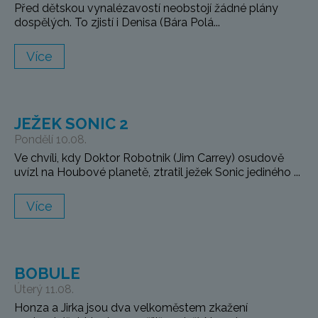
Před dětskou vynalézavostí neobstojí žádné plány
dospělých. To zjistí i Denisa (Bára Polá...
Více
JEŽEK SONIC 2
Pondělí 10.08.
Ve chvíli, kdy Doktor Robotnik (Jim Carrey) osudově
uvízl na Houbové planetě, ztratil ježek Sonic jediného ...
Více
BOBULE
Úterý 11.08.
Honza a Jirka jsou dva velkoměstem zkažení