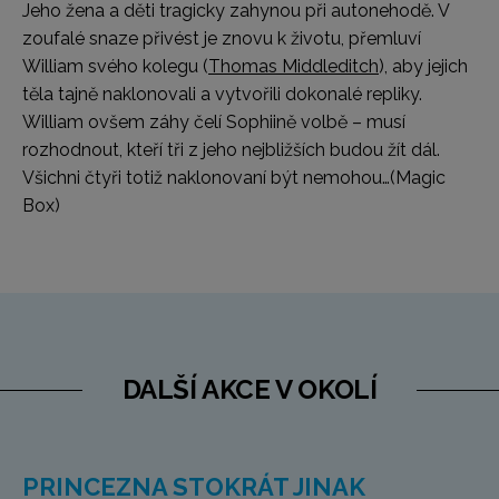
Jeho žena a děti tragicky zahynou při autonehodě. V
zoufalé snaze přivést je znovu k životu, přemluví
William svého kolegu (
Thomas Middleditch
), aby jejich
těla tajně naklonovali a vytvořili dokonalé repliky.
William ovšem záhy čelí Sophiině volbě – musí
rozhodnout, kteří tři z jeho nejbližších budou žít dál.
Všichni čtyři totiž naklonovaní být nemohou…
(Magic
Box)
DALŠÍ AKCE V OKOLÍ
PRINCEZNA STOKRÁT JINAK