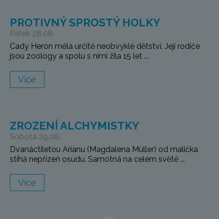
PROTIVNÝ SPROSTÝ HOLKY
Pátek 28.08.
Cady Heron měla určitě neobvyklé dětství. Její rodiče
jsou zoology a spolu s nimi žila 15 let ...
Více
ZROZENÍ ALCHYMISTKY
Sobota 29.08.
Dvanáctiletou Arianu (Magdalena Müller) od malička
stíhá nepřízeň osudu. Samotná na celém světě ...
Více