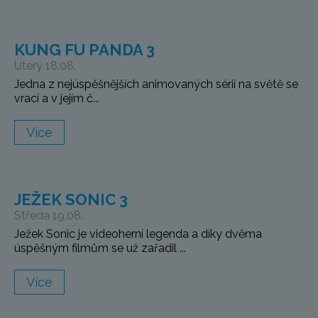
KUNG FU PANDA 3
Úterý 18.08.
Jedna z nejúspěšnějších animovaných sérií na světě se
vrací a v jejím č...
Více
JEŽEK SONIC 3
Středa 19.08.
Ježek Sonic je videoherní legenda a díky dvěma
úspěšným filmům se už zařadil ...
Více