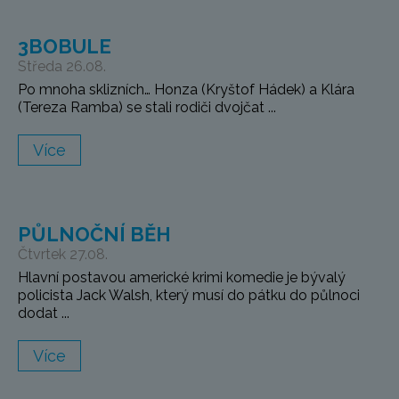
3BOBULE
Středa 26.08.
Po mnoha sklizních… Honza (Kryštof Hádek) a Klára
(Tereza Ramba) se stali rodiči dvojčat ...
Více
PŮLNOČNÍ BĚH
Čtvrtek 27.08.
Hlavní postavou americké krimi komedie je bývalý
policista Jack Walsh, který musí do pátku do půlnoci
dodat ...
Více