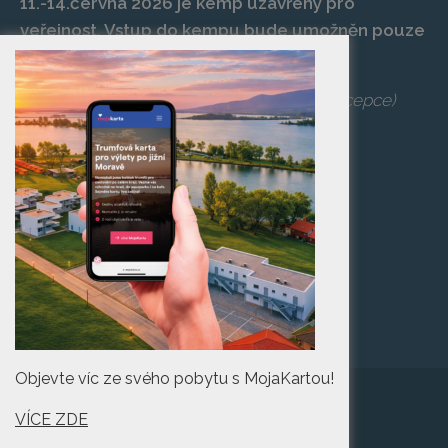
11.-14.června 2026 je kemp uzavřený pro
veřejnost. Vstup do kempu bude umožněn pouze
po zaplacení vstupenky na danou akci.
Telefon:
+420 519 427 714
,
539 029 266
(recepce)
E-mail:
camp@pasohlavky.cz
SPOJTE SE S NÁMI
Turistické informační
centrum Pasohlávky
Objevte víc ze svého pobytu s MojaKartou!
VÍCE ZDE