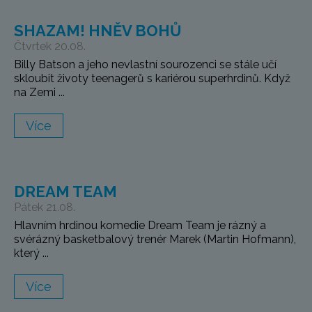
SHAZAM! HNĚV BOHŮ
Čtvrtek 20.08.
Billy Batson a jeho nevlastní sourozenci se stále učí
skloubit životy teenagerů s kariérou superhrdinů. Když
na Zemi ...
Více
DREAM TEAM
Pátek 21.08.
Hlavním hrdinou komedie Dream Team je rázný a
svérázný basketbalový trenér Marek (Martin Hofmann),
který ...
Více