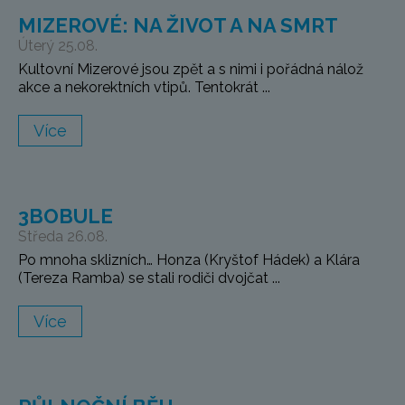
MIZEROVÉ: NA ŽIVOT A NA SMRT
Úterý 25.08.
Kultovní Mizerové jsou zpět a s nimi i pořádná nálož
akce a nekorektních vtipů. Tentokrát ...
Více
3BOBULE
Středa 26.08.
Po mnoha sklizních… Honza (Kryštof Hádek) a Klára
(Tereza Ramba) se stali rodiči dvojčat ...
Více