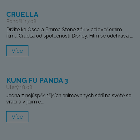
CRUELLA
Pondělí 17.08.
Držitelka Oscara Emma Stone září v celovečerním
filmu Cruella od společnosti Disney. Film se odehrává ...
Více
KUNG FU PANDA 3
Úterý 18.08.
Jedna z nejúspěšnějších animovaných sérií na světě se
vrací a v jejím č...
Více