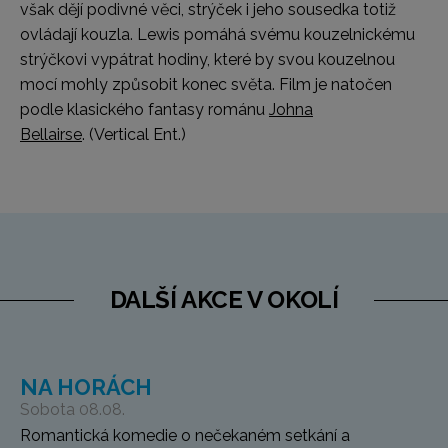
však dějí podivné věci, strýček i jeho sousedka totiž
ovládají kouzla. Lewis pomáhá svému kouzelnickému
strýčkovi vypátrat hodiny, které by svou kouzelnou
mocí mohly způsobit konec světa. Film je natočen
podle klasického fantasy románu
Johna
Bellairse
.
(Vertical Ent.)
DALŠÍ AKCE V OKOLÍ
NA HORÁCH
Sobota 08.08.
Romantická komedie o nečekaném setkání a