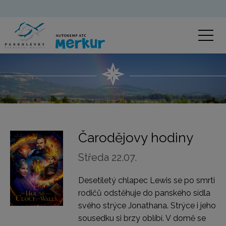
Čarodějovy hodiny
Středa 22.07.
Desetiletý chlapec Lewis se po smrti
rodičů odstěhuje do panského sídla
svého strýce Jonathana. Strýce i jeho
sousedku si brzy oblíbí. V domě se