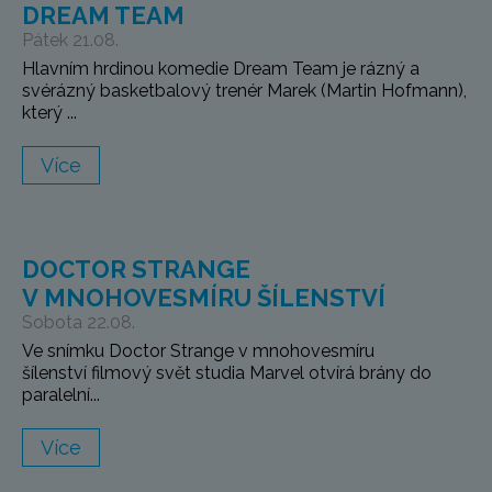
DREAM TEAM
Pátek 21.08.
Hlavním hrdinou komedie Dream Team je rázný a
svérázný basketbalový trenér Marek (Martin Hofmann),
který ...
Více
DOCTOR STRANGE
V MNOHOVESMÍRU ŠÍLENSTVÍ
Sobota 22.08.
Ve snímku Doctor Strange v mnohovesmíru
šílenství filmový svět studia Marvel otvírá brány do
paralelní...
Více