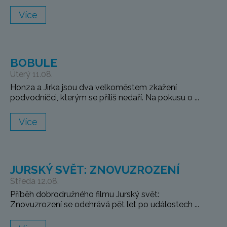
Více
BOBULE
Úterý 11.08.
Honza a Jirka jsou dva velkoměstem zkažení
podvodníčci, kterým se příliš nedaří. Na pokusu o ...
Více
JURSKÝ SVĚT: ZNOVUZROZENÍ
Středa 12.08.
Příběh dobrodružného filmu Jurský svět:
Znovuzrození se odehrává pět let po událostech ...