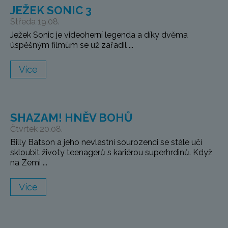
JEŽEK SONIC 3
Středa 19.08.
Ježek Sonic je videoherní legenda a díky dvěma
úspěšným filmům se už zařadil ...
Více
SHAZAM! HNĚV BOHŮ
Čtvrtek 20.08.
Billy Batson a jeho nevlastní sourozenci se stále učí
skloubit životy teenagerů s kariérou superhrdinů. Když
na Zemi ...
Více