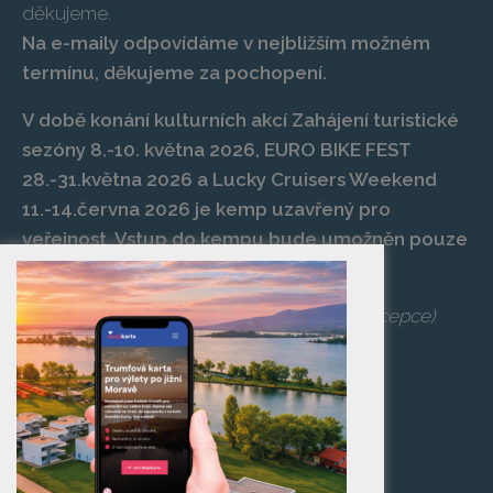
děkujeme.
Na e-maily odpovídáme v nejbližším možném
termínu, děkujeme za pochopení.
V době konání kulturních akcí Zahájení turistické
sezóny 8.-10. května 2026, EURO BIKE FEST
28.-31.května 2026 a Lucky Cruisers Weekend
11.-14.června 2026 je kemp uzavřený pro
veřejnost. Vstup do kempu bude umožněn pouze
po zaplacení vstupenky na danou akci.
Telefon:
+420 519 427 714
,
539 029 266
(recepce)
E-mail:
camp@pasohlavky.cz
SPOJTE SE S NÁMI