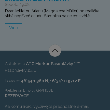
Sobota 29.08.
Dvanáctiletou Arianu (Magdalena Müller) od malička
stíhá nepřízeň osudu. Samotná na celém světě ...
Více
Autokemp
ATC Merkur Pasohlávky
*****
Pasohlávky 114 E
Lokace:
48°54’1.360 N, 16°34’10.9712 E
Webdesign Brno
by
GRAFIQUE
REZERVACE
Ke komunikaci využívejte přednostně e-mail,