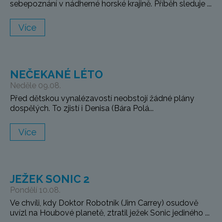
sebepoznání v nádherné horské krajině. Příběh sleduje ...
Více
NEČEKANÉ LÉTO
Neděle 09.08.
Před dětskou vynalézavostí neobstojí žádné plány
dospělých. To zjistí i Denisa (Bára Polá...
Více
JEŽEK SONIC 2
Pondělí 10.08.
Ve chvíli, kdy Doktor Robotnik (Jim Carrey) osudově
uvízl na Houbové planetě, ztratil ježek Sonic jediného ...