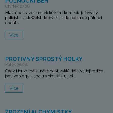
PŮLNOČNÍ BĚH
Čtvrtek 27.08.
Hlavní postavou americké krimi komedie je bývalý
policista Jack Walsh, který musí do pátku do půlnoci
dodat ...
Více
PROTIVNÝ SPROSTÝ HOLKY
Pátek 28.08.
Cady Heron měla určitě neobvyklé dětství. Její rodiče
jsou zoology a spolu s nimi žila 15 let ...
Více
ZROZENÍ ALCHYMISTKY