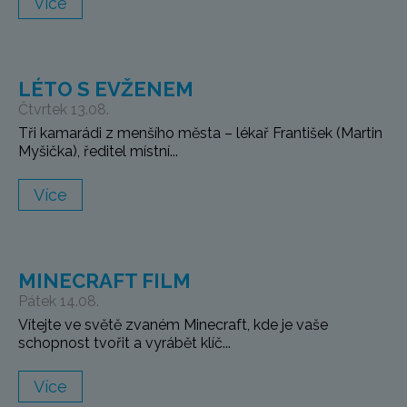
Více
LÉTO S EVŽENEM
Čtvrtek 13.08.
Tři kamarádi z menšího města – lékař František (Martin
Myšička), ředitel místní...
Více
MINECRAFT FILM
Pátek 14.08.
Vítejte ve světě zvaném Minecraft, kde je vaše
schopnost tvořit a vyrábět klíč...
Více