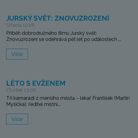
JURSKÝ SVĚT: ZNOVUZROZENÍ
Středa 12.08.
Příběh dobrodružného filmu Jurský svět:
Znovuzrození se odehrává pět let po událostech ...
Více
LÉTO S EVŽENEM
Čtvrtek 13.08.
Tři kamarádi z menšího města – lékař František (Martin
Myšička), ředitel místní...
Více