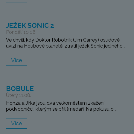
JEŽEK SONIC 2
Pondělí 10.08.
Ve chvíli, kdy Doktor Robotnik (Jim Carrey) osudově
uvízl na Houbové planetě, ztratil ježek Sonic jediného ...
Více
BOBULE
Úterý 11.08.
Honza a Jirka jsou dva velkoměstem zkažení
podvodníčci, kterým se příliš nedaří. Na pokusu o ...
Více