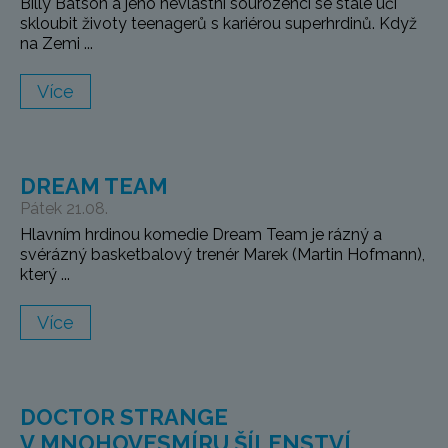
Billy Batson a jeho nevlastní sourozenci se stále učí
skloubit životy teenagerů s kariérou superhrdinů. Když
na Zemi ...
Více
DREAM TEAM
Pátek 21.08.
Hlavním hrdinou komedie Dream Team je rázný a
svérázný basketbalový trenér Marek (Martin Hofmann),
který ...
Více
DOCTOR STRANGE
V MNOHOVESMÍRU ŠÍLENSTVÍ