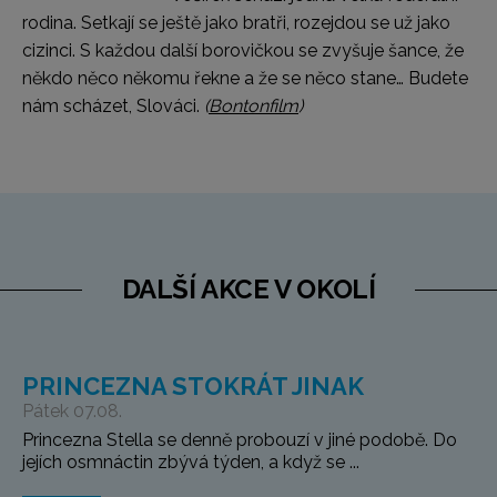
rodina. Setkají se ještě jako bratři, rozejdou se už jako
cizinci. S každou další borovičkou se zvyšuje šance, že
někdo něco někomu řekne a že se něco stane… Budete
nám scházet, Slováci.
(
Bontonfilm
)
DALŠÍ AKCE V OKOLÍ
PRINCEZNA STOKRÁT JINAK
Pátek 07.08.
Princezna Stella se denně probouzí v jiné podobě. Do
jejích osmnáctin zbývá týden, a když se ...