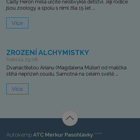
Cady Heron měla určitě neobvyklé dětství. Její rodiče
jsou zoology a spolu s nimi žila 15 let ...
Více
ZROZENÍ ALCHYMISTKY
Sobota 29.08.
Dvanáctiletou Arianu (Magdalena Müller) od malička
stíhá nepřízeň osudu. Samotná na celém světě ...
Více
Autokemp
ATC Merkur Pasohlávky
*****