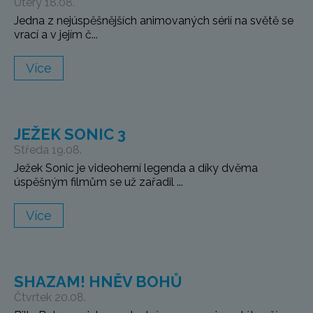
Úterý 18.08.
Jedna z nejúspěšnějších animovaných sérií na světě se
vrací a v jejím č...
Více
JEŽEK SONIC 3
Středa 19.08.
Ježek Sonic je videoherní legenda a díky dvěma
úspěšným filmům se už zařadil ...
Více
SHAZAM! HNĚV BOHŮ
Čtvrtek 20.08.