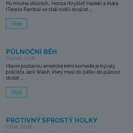
Po mnoha sklizních… Honza (Kryštof Hádek) a Klára
(Tereza Ramba) se stali rodiči dvojčat ...
Více
PŮLNOČNÍ BĚH
Čtvrtek 27.08.
Hlavní postavou americké krimi komedie je bývalý
policista Jack Walsh, který musí do pátku do půlnoci
dodat ...
Více
PROTIVNÝ SPROSTÝ HOLKY
Pátek 28.08.