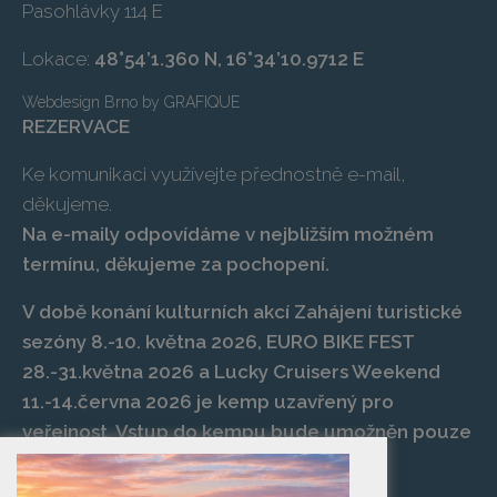
Pasohlávky 114 E
Lokace:
48°54’1.360 N, 16°34’10.9712 E
Webdesign Brno
by
GRAFIQUE
REZERVACE
Ke komunikaci využívejte přednostně e-mail,
děkujeme.
Na e-maily odpovídáme v nejbližším možném
termínu, děkujeme za pochopení.
V době konání kulturních akcí Zahájení turistické
sezóny 8.-10. května 2026, EURO BIKE FEST
28.-31.května 2026 a Lucky Cruisers Weekend
11.-14.června 2026 je kemp uzavřený pro
veřejnost. Vstup do kempu bude umožněn pouze
po zaplacení vstupenky na danou akci.