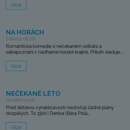
Více
NA HORÁCH
Sobota 08.08.
Romantická komedie o nečekaném setkání a
sebepoznání v nádherné horské krajině. Příběh sleduje ...
Více
NEČEKANÉ LÉTO
Neděle 09.08.
Před dětskou vynalézavostí neobstojí žádné plány
dospělých. To zjistí i Denisa (Bára Polá...
Více