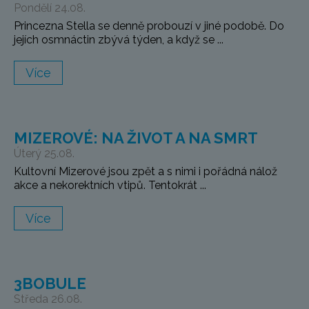
Pondělí 24.08.
Princezna Stella se denně probouzí v jiné podobě. Do
jejích osmnáctin zbývá týden, a když se ...
Více
MIZEROVÉ: NA ŽIVOT A NA SMRT
Úterý 25.08.
Kultovní Mizerové jsou zpět a s nimi i pořádná nálož
akce a nekorektních vtipů. Tentokrát ...
Více
3BOBULE
Středa 26.08.