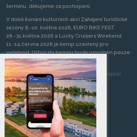
termínu, děkujeme za pochopení.
V době konání kulturních akcí Zahájení turistické
sezóny 8.-10. května 2026, EURO BIKE FEST
28.-31.května 2026 a Lucky Cruisers Weekend
11.-14.června 2026 je kemp uzavřený pro
veřejnost. Vstup do kempu bude umožněn pouze
po zaplacení vstupenky na danou akci.
Telefon:
+420 519 427 714
,
539 029 266
(recepce)
E-mail:
camp@pasohlavky.cz
SPOJTE SE S NÁMI