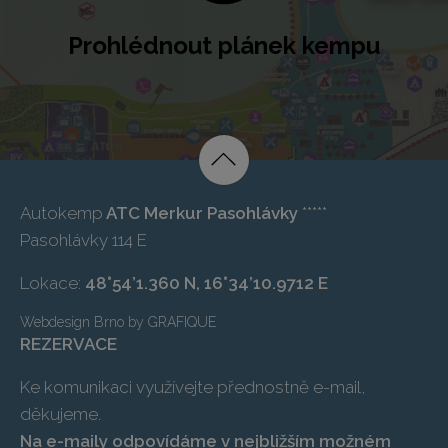
Prohlédnout plánek kempu
Autokemp
ATC Merkur Pasohlávky
*****
Pasohlávky 114 E
Lokace:
48°54’1.360 N, 16°34’10.9712 E
Webdesign Brno
by
GRAFIQUE
REZERVACE
Ke komunikaci využívejte přednostně e-mail,
děkujeme.
Na e-maily odpovídáme v nejbližším možném