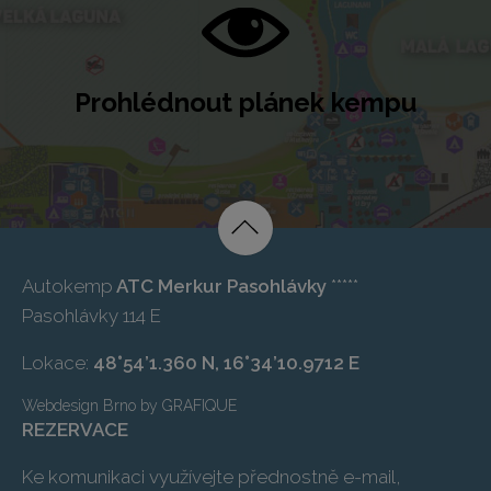
Prohlédnout plánek kempu
Autokemp
ATC Merkur Pasohlávky
*****
Pasohlávky 114 E
Lokace:
48°54’1.360 N, 16°34’10.9712 E
Webdesign Brno
by
GRAFIQUE
REZERVACE
Ke komunikaci využívejte přednostně e-mail,