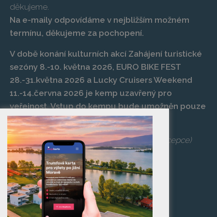
děkujeme.
Na e-maily odpovídáme v nejbližším možném
termínu, děkujeme za pochopení.
V době konání kulturních akcí Zahájení turistické
sezóny 8.-10. května 2026, EURO BIKE FEST
28.-31.května 2026 a Lucky Cruisers Weekend
11.-14.června 2026 je kemp uzavřený pro
veřejnost. Vstup do kempu bude umožněn pouze
po zaplacení vstupenky na danou akci.
Telefon:
+420 519 427 714
,
539 029 266
(recepce)
E-mail:
camp@pasohlavky.cz
SPOJTE SE S NÁMI