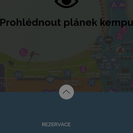
Prohlédnout plánek kemp
REZERVACE