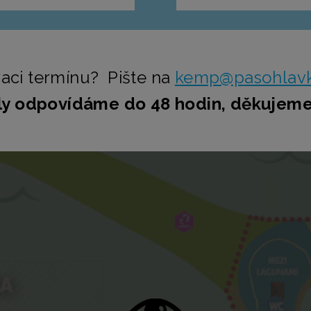
aci termínu? Pište na
kemp@pasohlavk
ily odpovídáme do 48 hodin, děkujeme