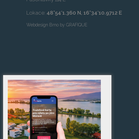
Lokace:
48°54’1.360 N, 16°34’10.9712 E
Webdesign Brno
by
GRAFIQUE