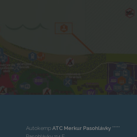
Autokemp
ATC Merkur Pasohlávky
*****
Pasohlávky 114 E