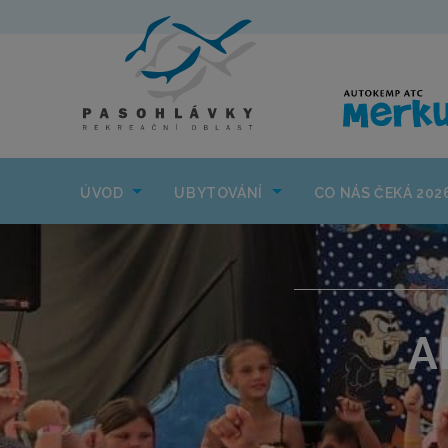
ÚVOD
UBYTOVÁNÍ
ÚVOD
UBYTOVÁNÍ
CO NÁS ČEKÁ 202
A