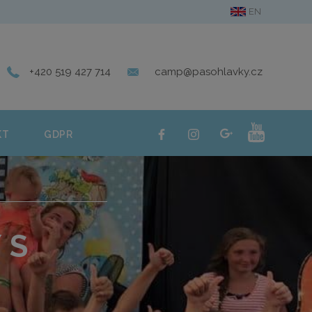
EN
ERIE
KONTAKT
GDPR
+420 519 427 714
camp@pasohlavky.cz
KT
GDPR
 S