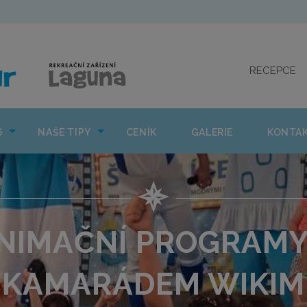
CO NÁS ČEKÁ 2026
NAŠE TIPY
CENÍK
GAL
RECEPCE
6
NAŠE TIPY
CENÍK
GALERIE
KONTA
NIMAČNÍ PROGRAMY
KAMARÁDEM WIKIM