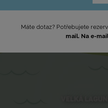
Máte dotaz? Potřebujete rezerv
mail. Na e-ma