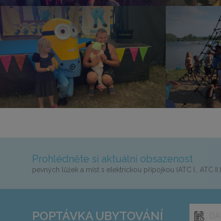
Prohlédněte si aktuální obsazenost
pevných lůžek a míst s elektrickou přípojkou (ATC I., ATC II.
POPTÁVKA
UBYTOVÁNÍ