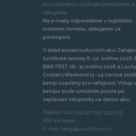
Ke komunikaci využívejte přednostně e-
děkujeme.
Na e-maily odpovídáme v nejbližším
možném termínu, děkujeme za
pochopení.
V době konání kulturních akcí Zahájen
turistické sezóny 8.-10. května 2026
BIKE FEST 28.-31.května 2026 a Luck
Cruisers Weekend 11.-14.června 2026
kemp uzavřený pro veřejnost. Vstup 
kempu bude umožněn pouze po
zaplacení vstupenky na danou akci.
Telefon:
+420 519 427 714
,
539 029
266
(recepce)
E-mail:
camp@pasohlavky.cz