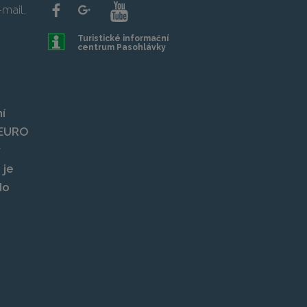
mail,
Turistické informační
centrum Pasohlávky
í
, EURO
y
 je
do