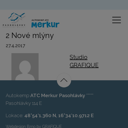
2 Nové mlýny
27.4.2017
Studio
GRAFIQUE
Autokemp
ATC Merkur Pasohlávky
*****
Pasohlávky 114 E
Lokace:
48°54’1.360 N, 16°34’10.9712 E
Webdesign Brno
by
GRAFIQUE