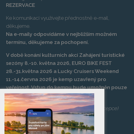
REZERVACE
Ke komunikaci využívejte přednostně e-mail,
děkujeme.
Na e-maily odpovídáme v nejbližším možném
termínu, děkujeme za pochopení.
V době konání kulturních akcí Zahájení turistické
sezóny 8.-10. května 2026, EURO BIKE FEST
28.-31.května 2026 a Lucky Cruisers Weekend
11.-14.června 2026 je kemp uzavřený pro
veřejnost. Vstup do kempu bude umožněn pouze
po zaplacení vstupenky na danou akci.
Telefon:
+420 519 427 714
,
539 029 266
(recepce)
E-mail:
camp@pasohlavky.cz