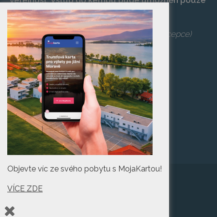
veřejnost. Vstup do kempu bude umožněn pouze
po zaplacení vstupenky na danou akci.
Telefon:
+420 519 427 714
,
539 029 266
(recepce)
E-mail:
camp@pasohlavky.cz
SPOJTE SE S NÁMI
Turistické informační
centrum Pasohlávky
Objevte víc ze svého pobytu s MojaKartou!
VÍCE ZDE