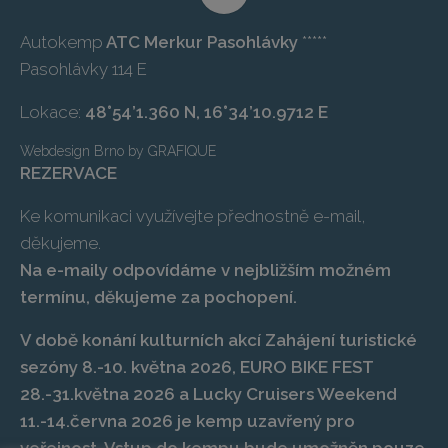
Autokemp
ATC Merkur Pasohlávky
*****
Pasohlávky 114 E
Lokace:
48°54’1.360 N, 16°34’10.9712 E
Webdesign Brno
by
GRAFIQUE
REZERVACE
Ke komunikaci využívejte přednostně e-mail,
děkujeme.
Na e-maily odpovídáme v nejbližším možném
termínu, děkujeme za pochopení.
V době konání kulturních akcí Zahájení turistické
sezóny 8.-10. května 2026, EURO BIKE FEST
28.-31.května 2026 a Lucky Cruisers Weekend
11.-14.června 2026 je kemp uzavřený pro