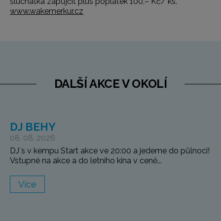
sluchátka zapůjčit plus poplatek 100,– Kč/ ks.
www.wakemerkur.cz
DALŠÍ AKCE V OKOLÍ
DJ BEHY
08. 08. 2026
DJ`s v kempu Start akce ve 20:00 a jedeme do půlnoci!
Vstupné na akce a do letního kina v ceně...
Více