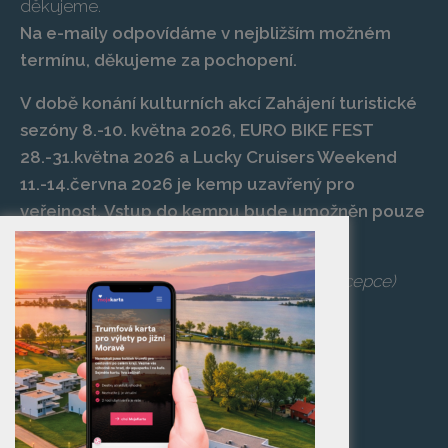
děkujeme.
Na e-maily odpovídáme v nejbližším možném
termínu, děkujeme za pochopení.
V době konání kulturních akcí Zahájení turistické
sezóny 8.-10. května 2026, EURO BIKE FEST
28.-31.května 2026 a Lucky Cruisers Weekend
11.-14.června 2026 je kemp uzavřený pro
veřejnost. Vstup do kempu bude umožněn pouze
po zaplacení vstupenky na danou akci.
Telefon:
+420 519 427 714
,
539 029 266
(recepce)
E-mail:
camp@pasohlavky.cz
SPOJTE SE S NÁMI