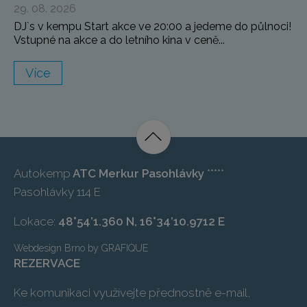
29. 08. 2026
DJ`s v kempu Start akce ve 20:00 a jedeme do půlnoci!
Vstupné na akce a do letního kina v ceně...
Více
Autokemp
ATC Merkur Pasohlávky
*****
Pasohlávky 114 E
Lokace:
48°54’1.360 N, 16°34’10.9712 E
Webdesign Brno
by
GRAFIQUE
REZERVACE
Ke komunikaci využívejte přednostně e-mail,