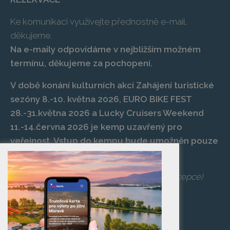
Ke komunikaci využívejte přednostně e-mail,
děkujeme.
Na e-maily odpovídáme v nejbližším možném
termínu, děkujeme za pochopení.
V době konání kulturních akcí Zahájení turistické
sezóny 8.-10. května 2026, EURO BIKE FEST
28.-31.května 2026 a Lucky Cruisers Weekend
11.-14.června 2026 je kemp uzavřený pro
veřejnost. Vstup do kempu bude umožněn pouze
po zaplacení vstupenky na danou akci.
Telefon:
+420 519 427 714
,
539 029 266
(recepce)
E-mail:
camp@pasohlavky.cz