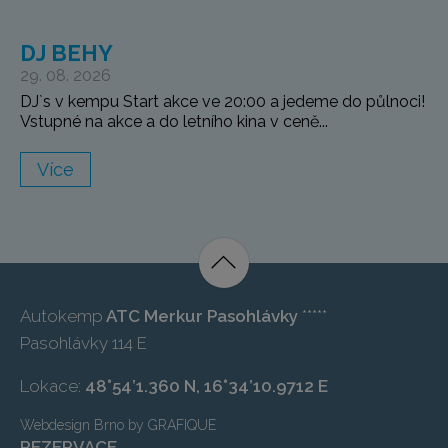
DJ BEHY
29. 08. 2026
DJ`s v kempu Start akce ve 20:00 a jedeme do půlnoci!
Vstupné na akce a do letního kina v ceně...
Více
Autokemp
ATC Merkur Pasohlávky
*****
Pasohlávky 114 E
Lokace:
48°54’1.360 N, 16°34’10.9712 E
Webdesign Brno
by
GRAFIQUE
REZERVACE