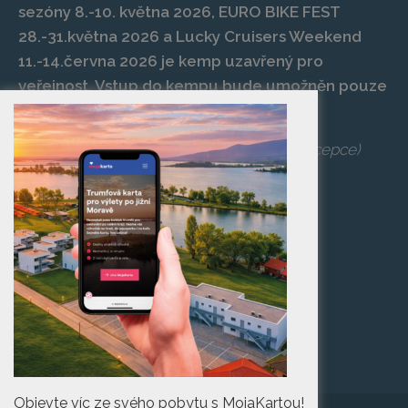
sezóny 8.-10. května 2026, EURO BIKE FEST
28.-31.května 2026 a Lucky Cruisers Weekend
11.-14.června 2026 je kemp uzavřený pro
veřejnost. Vstup do kempu bude umožněn pouze
po zaplacení vstupenky na danou akci.
Telefon:
+420 519 427 714
,
539 029 266
(recepce)
E-mail:
camp@pasohlavky.cz
SPOJTE SE S NÁMI
Turistické informační
centrum Pasohlávky
Objevte víc ze svého pobytu s MojaKartou!