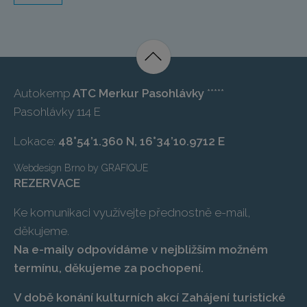
Autokemp
ATC Merkur Pasohlávky
*****
Pasohlávky 114 E
Lokace:
48°54’1.360 N, 16°34’10.9712 E
Webdesign Brno
by
GRAFIQUE
REZERVACE
Ke komunikaci využívejte přednostně e-mail,
děkujeme.
Na e-maily odpovídáme v nejbližším možném
termínu, děkujeme za pochopení.
V době konání kulturních akcí Zahájení turistické