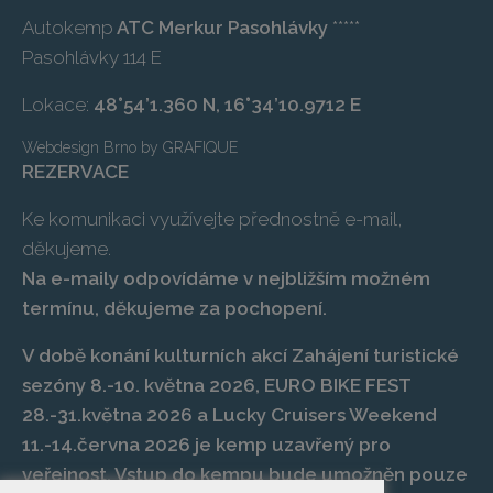
Autokemp
ATC Merkur Pasohlávky
*****
Pasohlávky 114 E
Lokace:
48°54’1.360 N, 16°34’10.9712 E
Webdesign Brno
by
GRAFIQUE
REZERVACE
Ke komunikaci využívejte přednostně e-mail,
děkujeme.
Na e-maily odpovídáme v nejbližším možném
termínu, děkujeme za pochopení.
V době konání kulturních akcí Zahájení turistické
sezóny 8.-10. května 2026, EURO BIKE FEST
28.-31.května 2026 a Lucky Cruisers Weekend
11.-14.června 2026 je kemp uzavřený pro
veřejnost. Vstup do kempu bude umožněn pouze