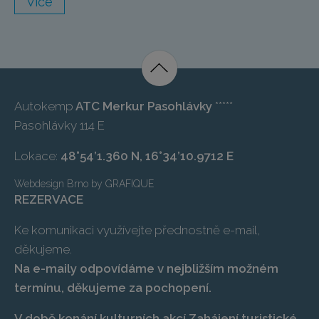
Více
Autokemp
ATC Merkur Pasohlávky
*****
Pasohlávky 114 E
Lokace:
48°54’1.360 N, 16°34’10.9712 E
Webdesign Brno
by
GRAFIQUE
REZERVACE
Ke komunikaci využívejte přednostně e-mail,
děkujeme.
Na e-maily odpovídáme v nejbližším možném
termínu, děkujeme za pochopení.
V době konání kulturních akcí Zahájení turistické