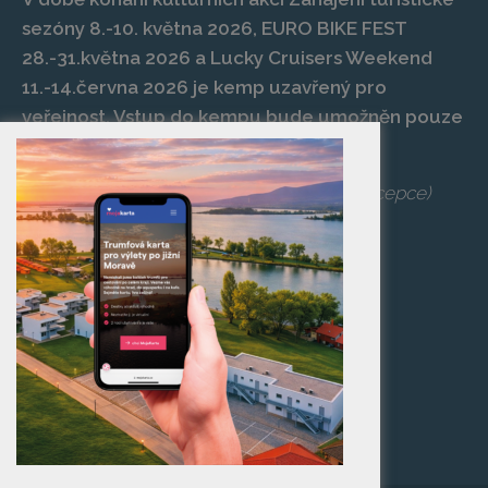
sezóny 8.-10. května 2026, EURO BIKE FEST
28.-31.května 2026 a Lucky Cruisers Weekend
11.-14.června 2026 je kemp uzavřený pro
veřejnost. Vstup do kempu bude umožněn pouze
po zaplacení vstupenky na danou akci.
Telefon:
+420 519 427 714
,
539 029 266
(recepce)
E-mail:
camp@pasohlavky.cz
SPOJTE SE S NÁMI
Turistické informační
centrum Pasohlávky