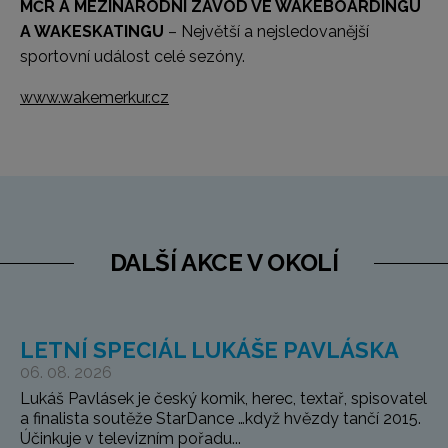
MČR A MEZINÁRODNÍ ZÁVOD VE WAKEBOARDINGU
A WAKESKATINGU
– Největší a nejsledovanější
sportovní událost celé sezóny.
www.wakemerkur.cz
DALŠÍ AKCE V OKOLÍ
LETNÍ SPECIÁL LUKÁŠE PAVLÁSKA
06. 08. 2026
Lukáš Pavlásek je český komik, herec, textař, spisovatel
a finalista soutěže StarDance …když hvězdy tančí 2015.
Účinkuje v televizním pořadu...