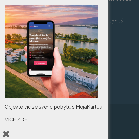
po zaplacení vstupenky na danou akci.
Telefon:
+420 519 427 714
,
539 029 266
(recepce)
E-mail:
camp@pasohlavky.cz
SPOJTE SE S NÁMI
Turistické informační
centrum Pasohlávky
Objevte víc ze svého pobytu s MojaKartou!
VÍCE ZDE