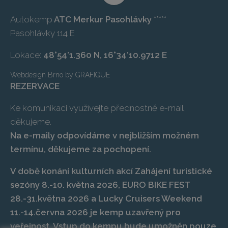
Autokemp
ATC Merkur Pasohlávky
*****
Pasohlávky 114 E
Lokace:
48°54’1.360 N, 16°34’10.9712 E
Webdesign Brno
by
GRAFIQUE
REZERVACE
Ke komunikaci využívejte přednostně e-mail,
děkujeme.
Na e-maily odpovídáme v nejbližším možném
termínu, děkujeme za pochopení.
V době konání kulturních akcí Zahájení turistické
sezóny 8.-10. května 2026, EURO BIKE FEST
28.-31.května 2026 a Lucky Cruisers Weekend
11.-14.června 2026 je kemp uzavřený pro
veřejnost. Vstup do kempu bude umožněn pouze