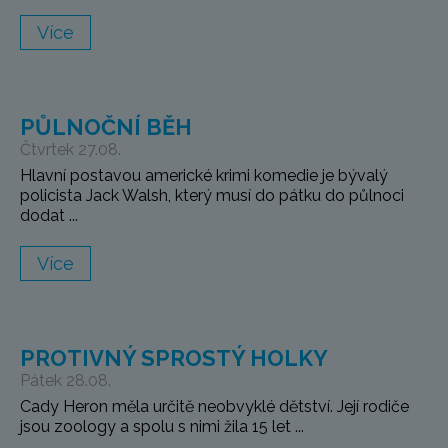
Více
PŮLNOČNÍ BĚH
Čtvrtek 27.08.
Hlavní postavou americké krimi komedie je bývalý
policista Jack Walsh, který musí do pátku do půlnoci
dodat ...
Více
PROTIVNÝ SPROSTÝ HOLKY
Pátek 28.08.
Cady Heron měla určitě neobvyklé dětství. Její rodiče
jsou zoology a spolu s nimi žila 15 let ...