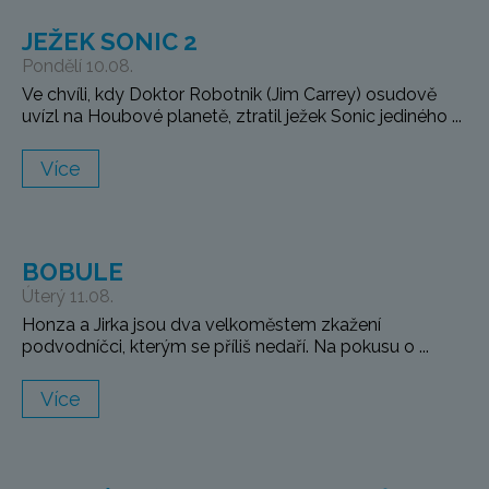
JEŽEK SONIC 2
Pondělí 10.08.
Ve chvíli, kdy Doktor Robotnik (Jim Carrey) osudově
uvízl na Houbové planetě, ztratil ježek Sonic jediného ...
Více
BOBULE
Úterý 11.08.
Honza a Jirka jsou dva velkoměstem zkažení
podvodníčci, kterým se příliš nedaří. Na pokusu o ...
Více