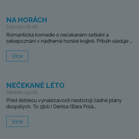
NA HORÁCH
Sobota 08.08.
Romantická komedie o nečekaném setkání a
sebepoznání v nádherné horské krajině. Příběh sleduje ...
Více
NEČEKANÉ LÉTO
Neděle 09.08.
Před dětskou vynalézavostí neobstojí žádné plány
dospělých. To zjistí i Denisa (Bára Polá...
Více