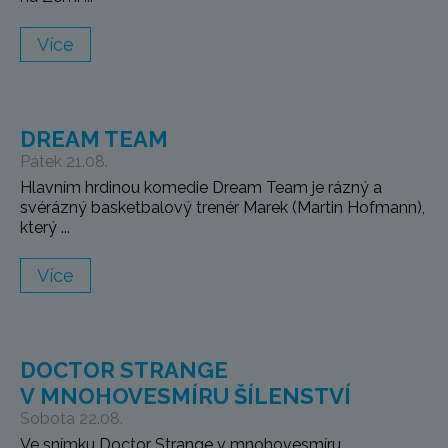
Více
DREAM TEAM
Pátek 21.08.
Hlavním hrdinou komedie Dream Team je rázný a
svérázný basketbalový trenér Marek (Martin Hofmann),
který ...
Více
DOCTOR STRANGE
V MNOHOVESMÍRU ŠÍLENSTVÍ
Sobota 22.08.
Ve snímku Doctor Strange v mnohovesmíru