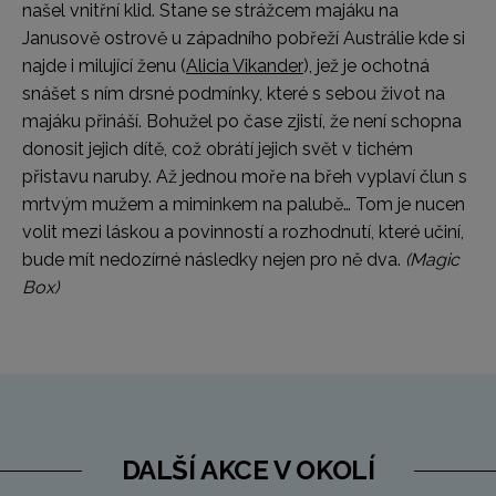
našel vnitřní klid. Stane se strážcem majáku na
Janusově ostrově u západního pobřeží Austrálie kde si
najde i milující ženu (
Alicia Vikander
), jež je ochotná
snášet s ním drsné podmínky, které s sebou život na
majáku přináší. Bohužel po čase zjistí, že není schopna
donosit jejich dítě, což obrátí jejich svět v tichém
přistavu naruby. Až jednou moře na břeh vyplaví člun s
mrtvým mužem a miminkem na palubě… Tom je nucen
volit mezi láskou a povinností a rozhodnutí, které učiní,
bude mít nedozírné následky nejen pro ně dva.
(Magic
Box)
DALŠÍ AKCE V OKOLÍ