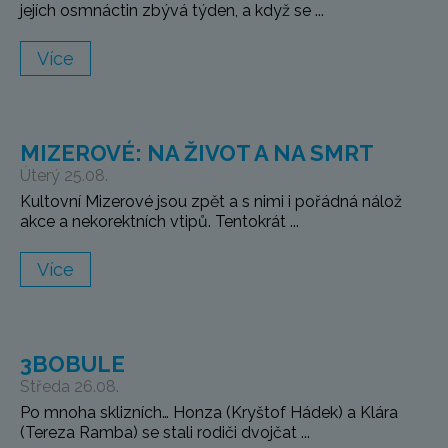
jejích osmnáctin zbývá týden, a když se ...
Více
MIZEROVÉ: NA ŽIVOT A NA SMRT
Úterý 25.08.
Kultovní Mizerové jsou zpět a s nimi i pořádná nálož
akce a nekorektních vtipů. Tentokrát ...
Více
3BOBULE
Středa 26.08.
Po mnoha sklizních… Honza (Kryštof Hádek) a Klára
(Tereza Ramba) se stali rodiči dvojčat ...