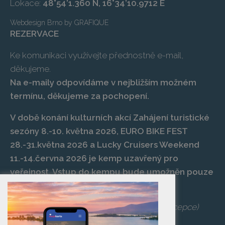
Lokace:
48°54’1.360 N, 16°34’10.9712 E
Webdesign Brno
by
GRAFIQUE
REZERVACE
Ke komunikaci využívejte přednostně e-mail,
děkujeme.
Na e-maily odpovídáme v nejbližším možném
termínu, děkujeme za pochopení.
V době konání kulturních akcí Zahájení turistické
sezóny 8.-10. května 2026, EURO BIKE FEST
28.-31.května 2026 a Lucky Cruisers Weekend
11.-14.června 2026 je kemp uzavřený pro
veřejnost. Vstup do kempu bude umožněn pouze
po zaplacení vstupenky na danou akci.
Telefon:
+420 519 427 714
,
539 029 266
(recepce)
E-mail:
camp@pasohlavky.cz