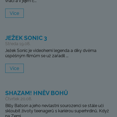
vrací a v jejím č...
Více
JEŽEK SONIC 3
Středa 19.08.
Ježek Sonic je videoherní legenda a díky dvěma
úspěšným filmům se už zařadil ...
Více
SHAZAM! HNĚV BOHŮ
Čtvrtek 20.08.
Billy Batson a jeho nevlastní sourozenci se stále učí
skloubit životy teenagerů s kariérou superhrdinů. Když
na Zemi ...