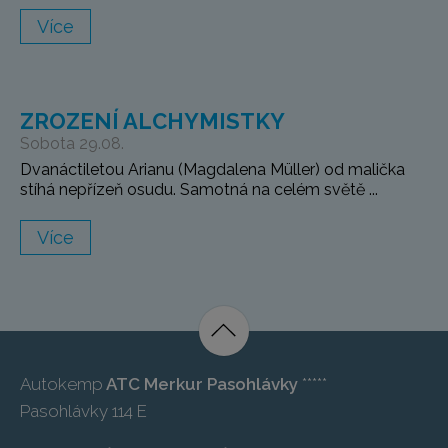
Více
ZROZENÍ ALCHYMISTKY
Sobota 29.08.
Dvanáctiletou Arianu (Magdalena Müller) od malička
stíhá nepřízeň osudu. Samotná na celém světě ...
Více
Autokemp
ATC Merkur Pasohlávky
*****
Pasohlávky 114 E