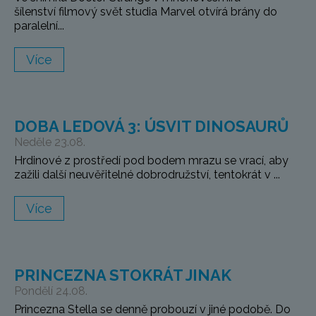
šílenství filmový svět studia Marvel otvírá brány do
paralelní...
Více
DOBA LEDOVÁ 3: ÚSVIT DINOSAURŮ
Neděle 23.08.
Hrdinové z prostředí pod bodem mrazu se vrací, aby
zažili další neuvěřitelné dobrodružství, tentokrát v ...
Více
PRINCEZNA STOKRÁT JINAK
Pondělí 24.08.
Princezna Stella se denně probouzí v jiné podobě. Do