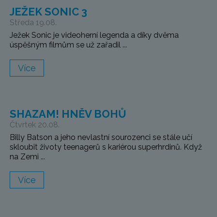
JEŽEK SONIC 3
Středa 19.08.
Ježek Sonic je videoherní legenda a díky dvěma
úspěšným filmům se už zařadil ...
Více
SHAZAM! HNĚV BOHŮ
Čtvrtek 20.08.
Billy Batson a jeho nevlastní sourozenci se stále učí
skloubit životy teenagerů s kariérou superhrdinů. Když
na Zemi ...
Více