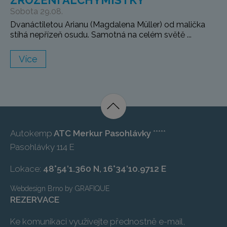
ZROZENÍ ALCHYMISTKY
Sobota 29.08.
Dvanáctiletou Arianu (Magdalena Müller) od malička
stíhá nepřízeň osudu. Samotná na celém světě ...
Více
Autokemp
ATC Merkur Pasohlávky
*****
Pasohlávky 114 E
Lokace:
48°54’1.360 N, 16°34’10.9712 E
Webdesign Brno
by
GRAFIQUE
REZERVACE
Ke komunikaci využívejte přednostně e-mail,