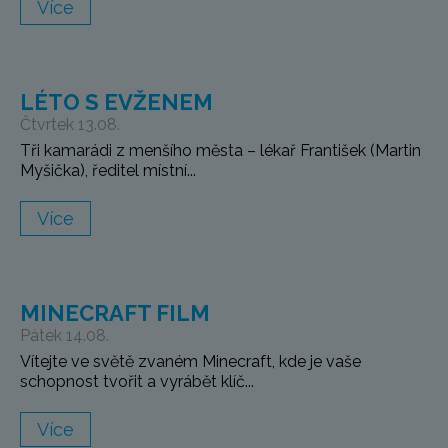
Více
LÉTO S EVŽENEM
Čtvrtek 13.08.
Tři kamarádi z menšího města – lékař František (Martin
Myšička), ředitel místní...
Více
MINECRAFT FILM
Pátek 14.08.
Vítejte ve světě zvaném Minecraft, kde je vaše
schopnost tvořit a vyrábět klíč...
Více