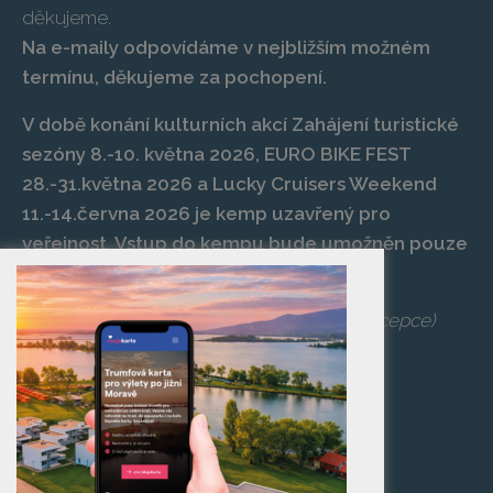
děkujeme.
Na e-maily odpovídáme v nejbližším možném
termínu, děkujeme za pochopení.
V době konání kulturních akcí Zahájení turistické
sezóny 8.-10. května 2026, EURO BIKE FEST
28.-31.května 2026 a Lucky Cruisers Weekend
11.-14.června 2026 je kemp uzavřený pro
veřejnost. Vstup do kempu bude umožněn pouze
po zaplacení vstupenky na danou akci.
Telefon:
+420 519 427 714
,
539 029 266
(recepce)
E-mail:
camp@pasohlavky.cz
SPOJTE SE S NÁMI