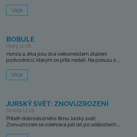
Více
BOBULE
Úterý 11.08.
Honza a Jirka jsou dva velkoměstem zkažení
podvodníčci, kterým se příliš nedaří. Na pokusu o ...
Více
JURSKÝ SVĚT: ZNOVUZROZENÍ
Středa 12.08.
Příběh dobrodružného filmu Jurský svět:
Znovuzrození se odehrává pět let po událostech ...