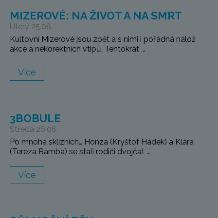
MIZEROVÉ: NA ŽIVOT A NA SMRT
Úterý 25.08.
Kultovní Mizerové jsou zpět a s nimi i pořádná nálož
akce a nekorektních vtipů. Tentokrát ...
Více
3BOBULE
Středa 26.08.
Po mnoha sklizních… Honza (Kryštof Hádek) a Klára
(Tereza Ramba) se stali rodiči dvojčat ...
Více