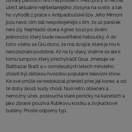
Bývalý padouch Gru má problém. Mezi prsty si nechal
utéct aktuálně nejhledanějšího zlosyna na světě, a tak
ho vyhodili z práce v Antipadoušské lize. Jeho Mimoni
jsou navíc čím dál nespokojenější s tím, že už páníček
není zlý. Nejmladší dcera Agnes touží po živém
jednorožci, který bude neuvěřitelně heboučký. A do
toho všeho se Gru dozví, že má dvojče, které je mu k
nerozeznání podobné. Až na ty vlasy. Vraťme se ale k
tomu lumpovi, který přechytračil Grua. Jmenuje se
Balthazar Bratt a v osmdesátých letech minulého
století byl dětskou hvězdou populární televizní show.
Ke své smůle se nedokázal přenést přes její konec a od
té doby škodí, kudy chodí. Nosí retro oblečení a
nemožný účes, poslouchá staré písničky na kazetách a
jako zbraně používá Rubikovu kostku a žvýkačkové
bubliny. Prostě odporný typ.