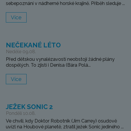
sebepoznání v nádherné horské krajině. Příběh sleduje ...
Více
NEČEKANÉ LÉTO
Neděle 09.08.
Před dětskou vynalézavostí neobstojí žádné plány
dospělých. To zjistí i Denisa (Bára Polá...
Více
JEŽEK SONIC 2
Pondělí 10.08.
Ve chvíli, kdy Doktor Robotnik (Jim Carrey) osudově
uvízl na Houbové planetě, ztratil ježek Sonic jediného ...