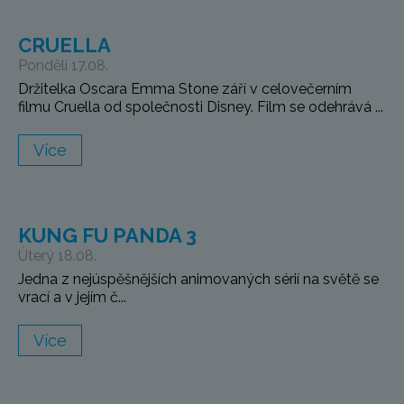
CRUELLA
Pondělí 17.08.
Držitelka Oscara Emma Stone září v celovečerním
filmu Cruella od společnosti Disney. Film se odehrává ...
Více
KUNG FU PANDA 3
Úterý 18.08.
Jedna z nejúspěšnějších animovaných sérií na světě se
vrací a v jejím č...
Více