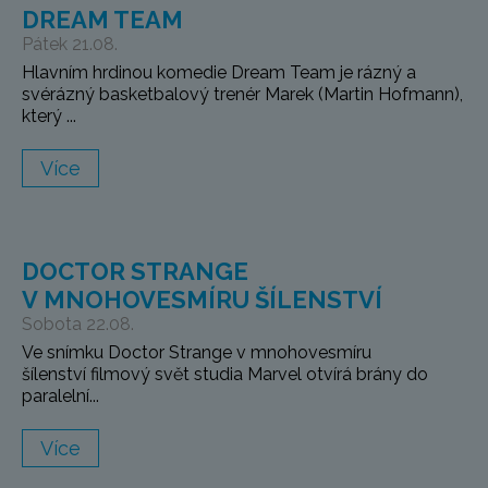
DREAM TEAM
Pátek 21.08.
Hlavním hrdinou komedie Dream Team je rázný a
svérázný basketbalový trenér Marek (Martin Hofmann),
který ...
Více
DOCTOR STRANGE
V MNOHOVESMÍRU ŠÍLENSTVÍ
Sobota 22.08.
Ve snímku Doctor Strange v mnohovesmíru
šílenství filmový svět studia Marvel otvírá brány do
paralelní...
Více