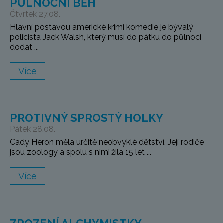
PŮLNOČNÍ BĚH
Čtvrtek 27.08.
Hlavní postavou americké krimi komedie je bývalý
policista Jack Walsh, který musí do pátku do půlnoci
dodat ...
Více
PROTIVNÝ SPROSTÝ HOLKY
Pátek 28.08.
Cady Heron měla určitě neobvyklé dětství. Její rodiče
jsou zoology a spolu s nimi žila 15 let ...
Více