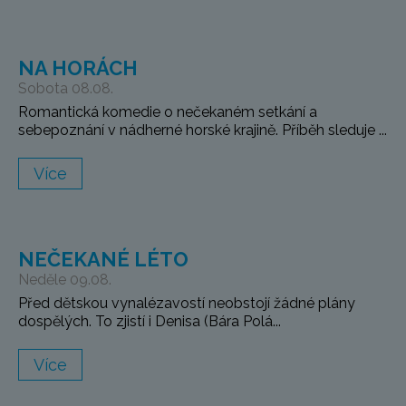
NA HORÁCH
Sobota 08.08.
Romantická komedie o nečekaném setkání a
sebepoznání v nádherné horské krajině. Příběh sleduje ...
Více
NEČEKANÉ LÉTO
Neděle 09.08.
Před dětskou vynalézavostí neobstojí žádné plány
dospělých. To zjistí i Denisa (Bára Polá...
Více