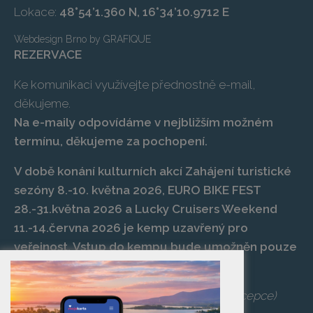
Lokace:
48°54’1.360 N, 16°34’10.9712 E
Webdesign Brno
by
GRAFIQUE
REZERVACE
Ke komunikaci využívejte přednostně e-mail,
děkujeme.
Na e-maily odpovídáme v nejbližším možném
termínu, děkujeme za pochopení.
V době konání kulturních akcí Zahájení turistické
sezóny 8.-10. května 2026, EURO BIKE FEST
28.-31.května 2026 a Lucky Cruisers Weekend
11.-14.června 2026 je kemp uzavřený pro
veřejnost. Vstup do kempu bude umožněn pouze
po zaplacení vstupenky na danou akci.
Telefon:
+420 519 427 714
,
539 029 266
(recepce)