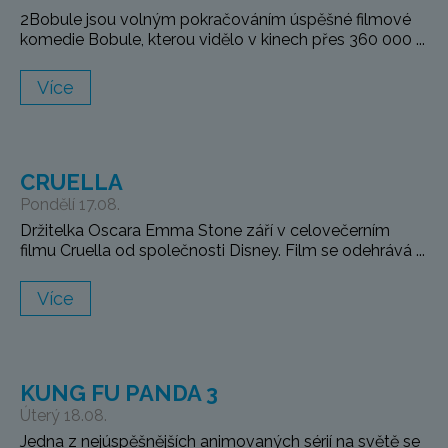
2Bobule jsou volným pokračováním úspěšné filmové
komedie Bobule, kterou vidělo v kinech přes 360 000 ...
Více
CRUELLA
Pondělí 17.08.
Držitelka Oscara Emma Stone září v celovečerním
filmu Cruella od společnosti Disney. Film se odehrává ...
Více
KUNG FU PANDA 3
Úterý 18.08.
Jedna z nejúspěšnějších animovaných sérií na světě se