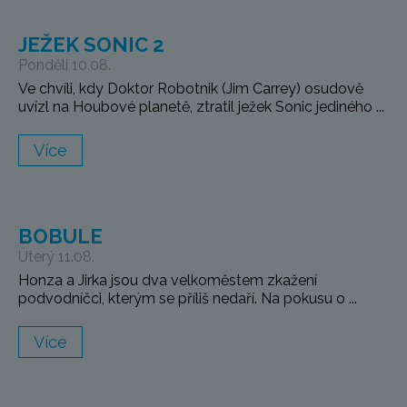
JEŽEK SONIC 2
Pondělí 10.08.
Ve chvíli, kdy Doktor Robotnik (Jim Carrey) osudově
uvízl na Houbové planetě, ztratil ježek Sonic jediného ...
Více
BOBULE
Úterý 11.08.
Honza a Jirka jsou dva velkoměstem zkažení
podvodníčci, kterým se příliš nedaří. Na pokusu o ...
Více