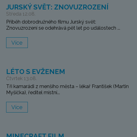
JURSKÝ SVĚT: ZNOVUZROZENÍ
Středa 12.08.
Příběh dobrodružného filmu Jurský svět:
Znovuzrození se odehrává pět let po událostech ...
Více
LÉTO S EVŽENEM
Čtvrtek 13.08.
Tři kamarádi z menšího města – lékař František (Martin
Myšička), ředitel místní...
Více
MINECRAFT FILM