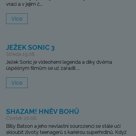
vrací a v jejím č...
Více
JEŽEK SONIC 3
Středa 19.08.
Ježek Sonic je videoherní legenda a díky dvěma
úspěšným filmům se už zařadil ...
Více
SHAZAM! HNĚV BOHŮ
Čtvrtek 20.08.
Billy Batson a jeho nevlastní sourozenci se stále učí
skloubit životy teenagerů s kariérou superhrdinů. Když