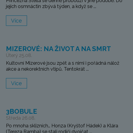
Princezna Stella se denně probouzí v jiné podobě. Do
jejích osmnáctin zbývá týden, a když se ...
Více
MIZEROVÉ: NA ŽIVOT A NA SMRT
Úterý 25.08.
Kultovní Mizerové jsou zpět a s nimi i pořádná nálož
akce a nekorektních vtipů. Tentokrát ...
Více
3BOBULE
Středa 26.08.
Po mnoha sklizních… Honza (Kryštof Hádek) a Klára
(Tereza Ramba) se stali rodiči dvojčat ...