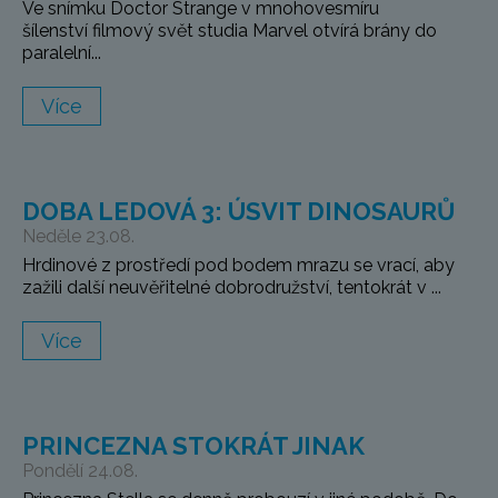
Ve snímku Doctor Strange v mnohovesmíru
šílenství filmový svět studia Marvel otvírá brány do
paralelní...
Více
DOBA LEDOVÁ 3: ÚSVIT DINOSAURŮ
Neděle 23.08.
Hrdinové z prostředí pod bodem mrazu se vrací, aby
zažili další neuvěřitelné dobrodružství, tentokrát v ...
Více
PRINCEZNA STOKRÁT JINAK
Pondělí 24.08.