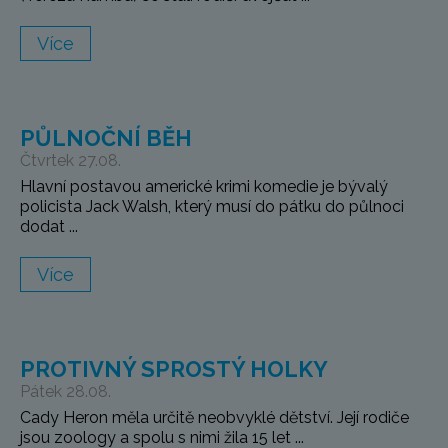
Více
PŮLNOČNÍ BĚH
Čtvrtek 27.08.
Hlavní postavou americké krimi komedie je bývalý
policista Jack Walsh, který musí do pátku do půlnoci
dodat ...
Více
PROTIVNÝ SPROSTÝ HOLKY
Pátek 28.08.
Cady Heron měla určitě neobvyklé dětství. Její rodiče
jsou zoology a spolu s nimi žila 15 let ...