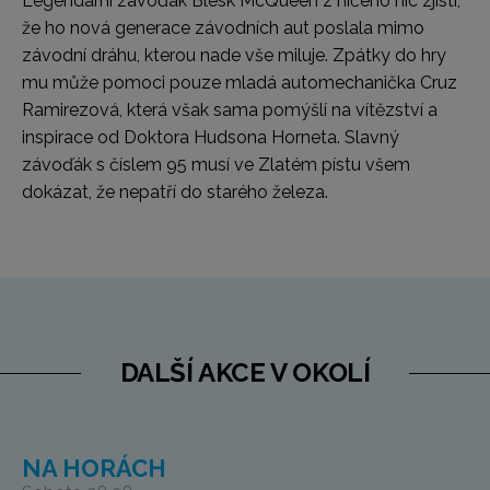
Legendární závoďák Blesk McQueen z ničeho nic zjistí,
že ho nová generace závodních aut poslala mimo
závodní dráhu, kterou nade vše miluje. Zpátky do hry
mu může pomoci pouze mladá automechanička Cruz
Ramirezová, která však sama pomýšlí na vítězství a
inspirace od Doktora Hudsona Horneta. Slavný
závoďák s číslem 95 musí ve Zlatém pístu všem
dokázat, že nepatří do starého železa.
DALŠÍ AKCE V OKOLÍ
NA HORÁCH