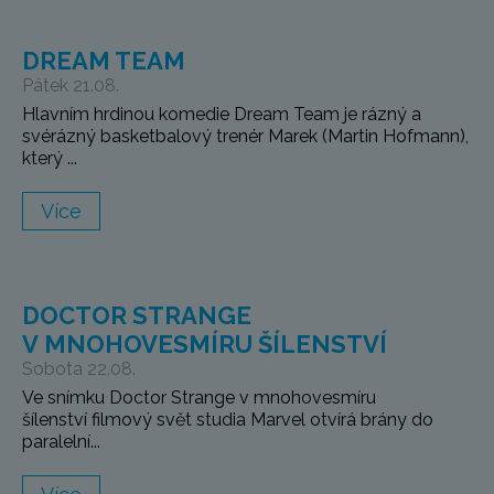
DREAM TEAM
Pátek 21.08.
Hlavním hrdinou komedie Dream Team je rázný a
svérázný basketbalový trenér Marek (Martin Hofmann),
který ...
Více
DOCTOR STRANGE
V MNOHOVESMÍRU ŠÍLENSTVÍ
Sobota 22.08.
Ve snímku Doctor Strange v mnohovesmíru
šílenství filmový svět studia Marvel otvírá brány do
paralelní...