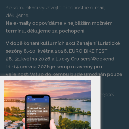
Ke komunikaci využívejte přednostně e-mail,
děkujeme.
Na e-maily odpovídáme v nejbližším možném
termínu, děkujeme za pochopení.
V době konání kulturních akcí Zahájení turistické
sezóny 8.-10. května 2026, EURO BIKE FEST
28.-31.května 2026 a Lucky Cruisers Weekend
11.-14.června 2026 je kemp uzavřený pro
veřejnost. Vstup do kempu bude umožněn pouze
po zaplacení vstupenky na danou akci.
Telefon:
+420 519 427 714
,
539 029 266
(recepce)
E-mail:
camp@pasohlavky.cz