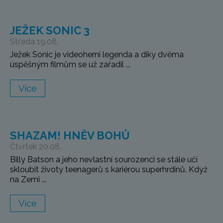
JEŽEK SONIC 3
Středa 19.08.
Ježek Sonic je videoherní legenda a díky dvěma
úspěšným filmům se už zařadil ...
Více
SHAZAM! HNĚV BOHŮ
Čtvrtek 20.08.
Billy Batson a jeho nevlastní sourozenci se stále učí
skloubit životy teenagerů s kariérou superhrdinů. Když
na Zemi ...
Více