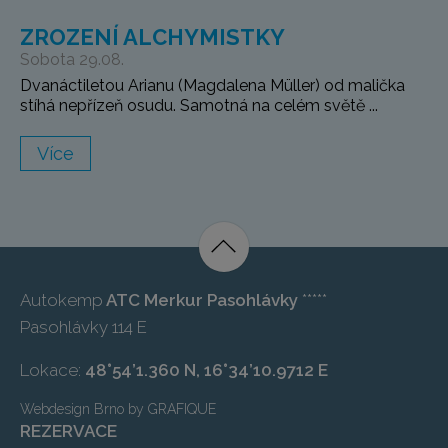
ZROZENÍ ALCHYMISTKY
Sobota 29.08.
Dvanáctiletou Arianu (Magdalena Müller) od malička
stíhá nepřízeň osudu. Samotná na celém světě ...
Více
Autokemp
ATC Merkur Pasohlávky
*****
Pasohlávky 114 E
Lokace:
48°54’1.360 N, 16°34’10.9712 E
Webdesign Brno
by
GRAFIQUE
REZERVACE