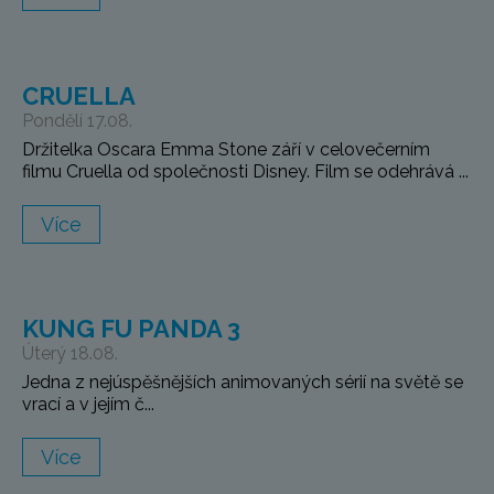
CRUELLA
Pondělí 17.08.
Držitelka Oscara Emma Stone září v celovečerním
filmu Cruella od společnosti Disney. Film se odehrává ...
Více
KUNG FU PANDA 3
Úterý 18.08.
Jedna z nejúspěšnějších animovaných sérií na světě se
vrací a v jejím č...
Více