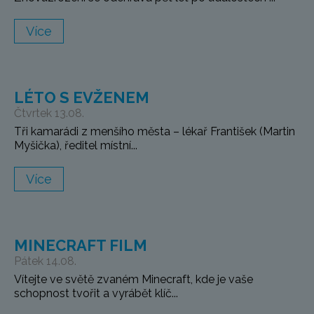
Více
LÉTO S EVŽENEM
Čtvrtek 13.08.
Tři kamarádi z menšího města – lékař František (Martin
Myšička), ředitel místní...
Více
MINECRAFT FILM
Pátek 14.08.
Vítejte ve světě zvaném Minecraft, kde je vaše
schopnost tvořit a vyrábět klíč...