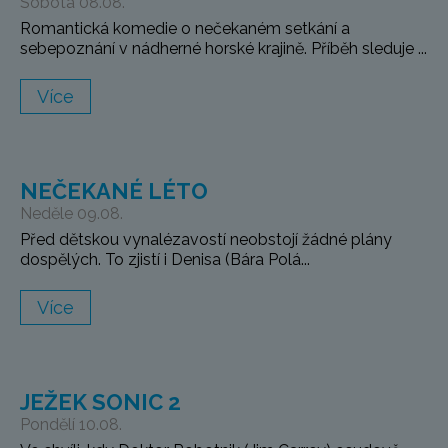
Sobota 08.08.
Romantická komedie o nečekaném setkání a
sebepoznání v nádherné horské krajině. Příběh sleduje ...
Více
NEČEKANÉ LÉTO
Neděle 09.08.
Před dětskou vynalézavostí neobstojí žádné plány
dospělých. To zjistí i Denisa (Bára Polá...
Více
JEŽEK SONIC 2
Pondělí 10.08.