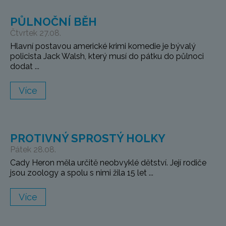
PŮLNOČNÍ BĚH
Čtvrtek 27.08.
Hlavní postavou americké krimi komedie je bývalý
policista Jack Walsh, který musí do pátku do půlnoci
dodat ...
Více
PROTIVNÝ SPROSTÝ HOLKY
Pátek 28.08.
Cady Heron měla určitě neobvyklé dětství. Její rodiče
jsou zoology a spolu s nimi žila 15 let ...
Více