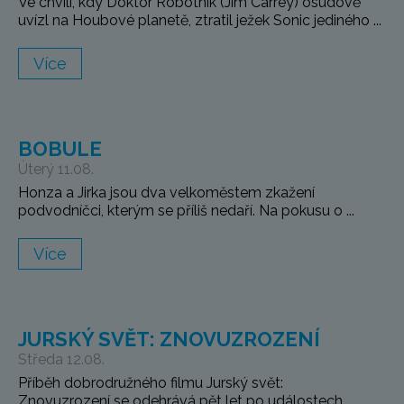
Ve chvíli, kdy Doktor Robotnik (Jim Carrey) osudově
uvízl na Houbové planetě, ztratil ježek Sonic jediného ...
Více
BOBULE
Úterý 11.08.
Honza a Jirka jsou dva velkoměstem zkažení
podvodníčci, kterým se příliš nedaří. Na pokusu o ...
Více
JURSKÝ SVĚT: ZNOVUZROZENÍ
Středa 12.08.
Příběh dobrodružného filmu Jurský svět:
Znovuzrození se odehrává pět let po událostech ...