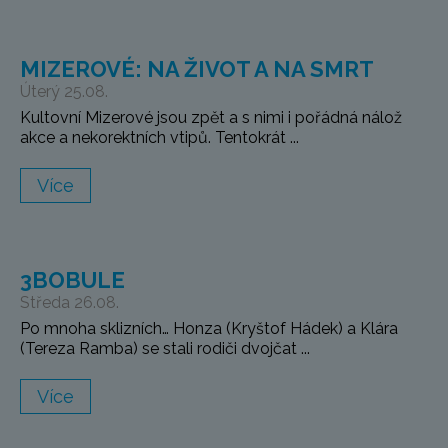
MIZEROVÉ: NA ŽIVOT A NA SMRT
Úterý 25.08.
Kultovní Mizerové jsou zpět a s nimi i pořádná nálož
akce a nekorektních vtipů. Tentokrát ...
Více
3BOBULE
Středa 26.08.
Po mnoha sklizních… Honza (Kryštof Hádek) a Klára
(Tereza Ramba) se stali rodiči dvojčat ...
Více